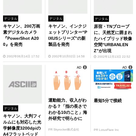
デジタル
デジタル
デジタル
キヤノン、200万画
キヤノン、インクジ
原宿・TNブローブ
素デジタルカメラ
ェットプリンター“P
に、天然芝に囲まれ
『PowerShot A20
IXUSシリーズ”の新
たハイブリッド映像
0』を発売
製品を発売
空間“URBANLEN
Z”が出現
2002年06月14日 17:52
2002年10月02日 14:58
2002年12月13日 22:52
AD
AD
運動能力、収入がわ
最短5分で接続
かる？「指の長さで
デジタル
わかる10のこと」海
キヤノン、大判フィ
外研究で明らかに
ルムにも対応した光
学解像度3200dpiの
PR Skyrocket株式会社
PR LotusFlare Inc
A4フラットベッド