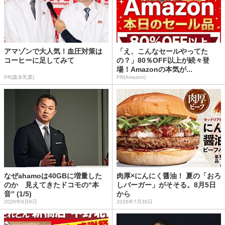
アマゾンで大人気！血圧対策は
「え、こんなセールやってた
コーヒーに足してみて
の？」80％OFF以上が続々登
場！Amazonの本気が...
PR(森永乳業)
PR(Amazon)
なぜahamoは40GBに増量した
肉厚×にんにく醤油！ 夏の「おろ
のか 見えてきたドコモの“本
しバーガー」がそそる。8月5日
音” (1/5)
から
2026年8月6日
2026年7月30日