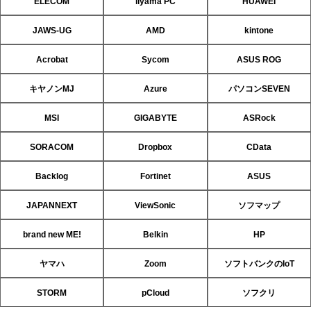
ELECOM
iiyama PC
HUAWEI
JAWS-UG
AMD
kintone
Acrobat
Sycom
ASUS ROG
キヤノンMJ
Azure
パソコンSEVEN
MSI
GIGABYTE
ASRock
SORACOM
Dropbox
CData
Backlog
Fortinet
ASUS
JAPANNEXT
ViewSonic
ソフマップ
brand new ME!
Belkin
HP
ヤマハ
Zoom
ソフトバンクのIoT
STORM
pCloud
ソフクリ