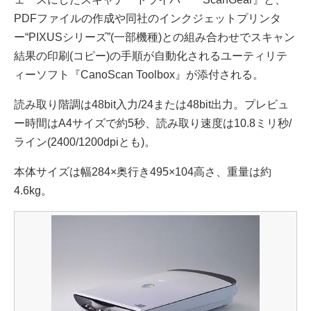
PDFファイルの作成や同社のインクジェットプリンタ
ー“PIXUSシリーズ”(一部機種)との組み合わせでスキャン
結果の印刷(コピー)の手順が自動化されるユーティリテ
ィーソフト『CanoScan Toolbox』が添付される。
読み取り階調は48bit入力/24または48bit出力。プレビュ
ー時間はA4サイズで約5秒、読み取り速度は10.8ミリ秒/
ライン(2400/1200dpiとも)。
本体サイズは幅284×奥行き495×104高さ、重量は約
4.6kg。