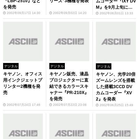
『LBP-2510』など
リーズ”3機種を発表
ムコーダー『IXY DV
を発売
M』を9月上旬に発
売
2002年09月17日 14:30
2002年09月02日 14:20
2002年08月01日 13:33
デジタル
デジタル
デジタル
キヤノン、オフィス
キヤノン販売、液晶
キヤノン、光学20倍
用インクジェットプ
プロジェクターに直
ズームレンズを搭載
リンター2機種を発
結できるカラースキ
した搭載3CCD DV
売
ャナー『PR-210X』
カムコーダー『XV
を発売
2』を発表
2002年07月24日 17:46
2002年07月22日 23:08
2002年06月25日 15:49