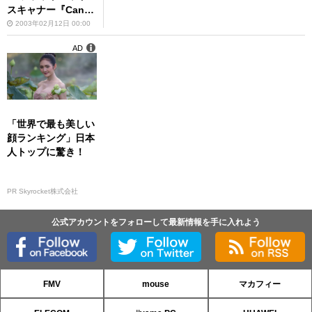
スキャナー『Cano
Scan 9900F』など
2003年02月12日 00:00
2製品を発売
AD
「世界で最も美しい
顔ランキング」日本
人トップに驚き！
PR Skyrocket株式会社
公式アカウントをフォローして最新情報を手に入れよう
FMV
mouse
マカフィー