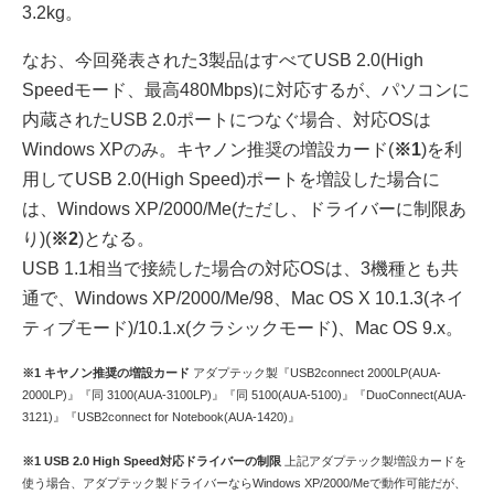
3.2kg。
なお、今回発表された3製品はすべてUSB 2.0(High
Speedモード、最高480Mbps)に対応するが、パソコンに
内蔵されたUSB 2.0ポートにつなぐ場合、対応OSは
Windows XPのみ。キヤノン推奨の増設カード(
※1
)を利
用してUSB 2.0(High Speed)ポートを増設した場合に
は、Windows XP/2000/Me(ただし、ドライバーに制限あ
り)(
※2
)となる。
USB 1.1相当で接続した場合の対応OSは、3機種とも共
通で、Windows XP/2000/Me/98、Mac OS X 10.1.3(ネイ
ティブモード)/10.1.x(クラシックモード)、Mac OS 9.x。
※1 キヤノン推奨の増設カード
アダプテック製『USB2connect 2000LP(AUA-
2000LP)』『同 3100(AUA-3100LP)』『同 5100(AUA-5100)』『DuoConnect(AUA-
3121)』『USB2connect for Notebook(AUA-1420)』
※1 USB 2.0 High Speed対応ドライバーの制限
上記アダプテック製増設カードを
使う場合、アダプテック製ドライバーならWindows XP/2000/Meで動作可能だが、