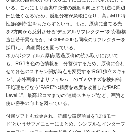
いる。これにより画素中央部の感度を向上する(逆に周辺
部は低くなる)ため、感度分布が急峻になり、高いMTF特
性(解像特性)をもたらすという。また、原稿に当てる光
を2方向から反射させる“デュアルリフレクター”を装備(構
造は若干異なるが、5000F/5000も同様のリフレクターを
採用)し、高画質化を図っている。
ネガ/ポジフィルム原稿(透過原稿)の読み取りにおいて
も、RGB各色の色情報を十分蓄積するため、原稿に合わ
せて各色のスキャン開始時点を変更する“RGB独立スキャ
ン”、赤外画像によりフィルム上のゴミやキズを検知/補
正処理を行なう“FARE”の精度を速度を改善した“FARE
Level 1”、最高12コマまでの“連続スキャン”など、画質と
使い勝手の向上を図っている。
付属ソフトも変更され、詳細な設定項目を“拡張モー
ド”というサブメニューにまとめ、シンプルなインターフ
ェースにしたスキャナードライバー『ScanGear』と、