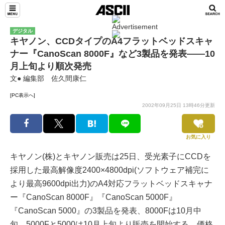
デジタル
キヤノン、CCDタイプのA4フラットベッドスキャ
ナー『CanoScan 8000F』など3製品を発表――10
月上旬より順次発売
文● 編集部 佐久間康仁
[PC表示へ]
2002年09月25日 13時46分更新
お気に入り
キヤノン(株)とキヤノン販売は25日、受光素子にCCDを
採用した最高解像度2400×4800dpi(ソフトウェア補完に
より最高9600dpi出力)のA4対応フラットベッドスキャナ
ー『CanoScan 8000F』『CanoScan 5000F』
『CanoScan 5000』の3製品を発表、8000Fは10月中
旬、5000Fと5000は10月上旬より販売を開始する。価格