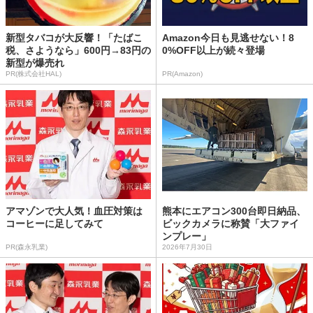
新型タバコが大反響！「たばこ
Amazon今日も見逃せない！8
税、さようなら」600円→83円の
0%OFF以上が続々登場
新型が爆売れ
PR(株式会社HAL)
PR(Amazon)
アマゾンで大人気！血圧対策は
熊本にエアコン300台即日納品、
コーヒーに足してみて
ビックカメラに称賛「大ファイ
ンプレー」
PR(森永乳業)
2026年7月30日