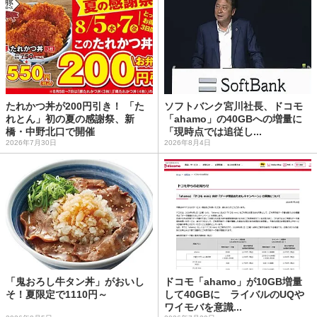
たれかつ丼が200円引き！ 「た
ソフトバンク宮川社長、ドコモ
れとん」初の夏の感謝祭、新
「ahamo」の40GBへの増量に
橋・中野北口で開催
「現時点では追従し...
2026年7月30日
2026年8月4日
「鬼おろし牛タン丼」がおいし
ドコモ「ahamo」が10GB増量
そ！夏限定で1110円～
して40GBに ライバルのUQや
ワイモバを意識...