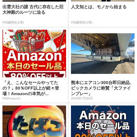
出雲大社の謎 古代に存在した巨
人文知とは、モノから始まる
大神殿のルーツに迫る
PR(國學院大學)
PR(國學院大學)
「え、こんなセールやってた
熊本にエアコン300台即日納品、
の？」80％OFF以上が続々登
ビックカメラに称賛「大ファイ
場！Amazonの本気が...
ンプレー」
PR(Amazon)
2026年7月30日