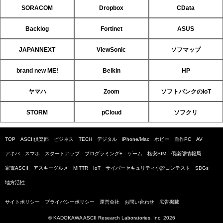
SORACOM
Dropbox
CData
Backlog
Fortinet
ASUS
JAPANNEXT
ViewSonic
ソフマップ
brand new ME!
Belkin
HP
ヤマハ
Zoom
ソフトバンクのIoT
STORM
pCloud
ソフクリ
TOP
ASCII倶楽部
ビジネス
TECH
デジタル
iPhone/Mac
ホビー
自作PC
AV
アキバ
スマホ
スタートアップ
プログラミング+
ゲーム
格安SIM
倶楽部情報局
家電ASCII
アスキーグルメ
MITTR
IoT
サイバーセキュリティ小説コンテスト
SDGs
地方活性
サイトポリシー
プライバシーポリシー
運営会社
お問い合わせ
広告掲載
© KADOKAWA ASCII Research Laboratories, Inc. 2026