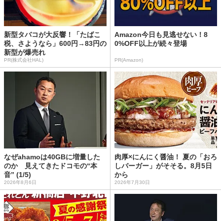
新型タバコが大反響！「たばこ
Amazon今日も見逃せない！8
税、さようなら」600円→83円の
0%OFF以上が続々登場
新型が爆売れ
PR(株式会社HAL)
PR(Amazon)
なぜahamoは40GBに増量した
肉厚×にんにく醤油！ 夏の「おろ
のか 見えてきたドコモの“本
しバーガー」がそそる。8月5日
音” (1/5)
から
2026年8月6日
2026年7月30日