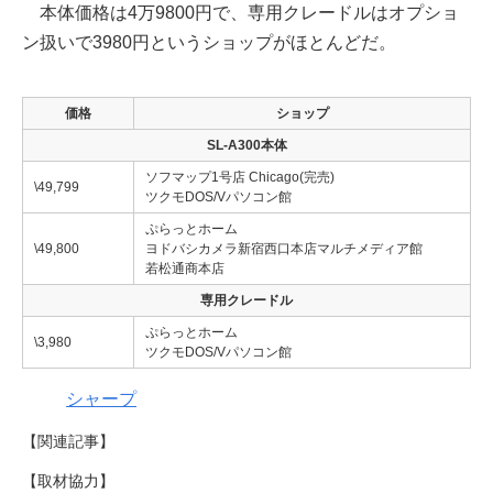
本体価格は4万9800円で、専用クレードルはオプショ
ン扱いで3980円というショップがほとんどだ。
価格
ショップ
SL-A300本体
ソフマップ1号店 Chicago(完売)
\49,799
ツクモDOS/Vパソコン館
ぷらっとホーム
\49,800
ヨドバシカメラ新宿西口本店マルチメディア館
若松通商本店
専用クレードル
ぷらっとホーム
\3,980
ツクモDOS/Vパソコン館
シャープ
【関連記事】
【取材協力】