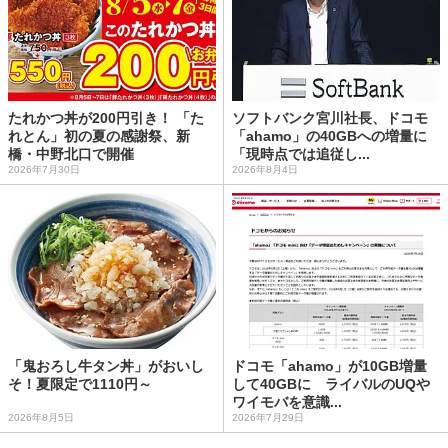
たれかつ丼が200円引き！ 「た
ソフトバンク宮川社長、ドコモ
れとん」初の夏の感謝祭、新
「ahamo」の40GBへの増量に
橋・中野北口で開催
「現時点では追従し...
2026年7月30日
2026年8月4日
「鬼おろし牛タン丼」がおいし
ドコモ「ahamo」が10GB増量
そ！夏限定で1110円～
して40GBに ライバルのUQや
ワイモバを意識...
2026年8月5日
2026年7月29日