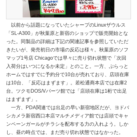
以前から話題になっていたシャープのLinuxザウルス
「SL-A300」が秋葉原と新宿のショップで販売開始とな
った。同製品の詳細は下記の関連記事を参照していただ
きたいが、発売初日の市場の反応は様々。秋葉原のソフ
マップ1号店 Chicagoでは早々に売り切れ状態で「次回
入荷分はいつになるか未定」とのこと。一方、ぷらっと
ホームではすでに予約分で10台が売れており、店頭在庫
は10台、「反応はまずます」。若松通商本店では在庫2
台。ツクモDOS/Vパーツ館では「店頭在庫は1桁で出足
はまずまず」。
一方、PDA関連では出足の早い新宿地区だが、ヨドバ
シカメラ新宿西口本店マルチメディア館では店頭でキャ
ンペーンガールがチラシを配布する力の入れよう。しか
し、昼の時点では、まだ売り切れ状態ではなかった。