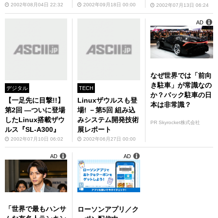
2002年08月04日 22:32
2002年09月18日 00:00
2002年07月13日 06:24
AD
なぜ世界では「前向
き駐車」が常識なの
デジタル
TECH
か？バック駐車の日
【一足先に目撃!!】
Linuxザウルスも登
本は非常識？
第2回 ―ついに登場
場! －第5回 組み込
したLinux搭載ザウ
みシステム開発技術
PR Skyrocket株式会社
ルス『SL-A300』
展レポート
2002年07月10日 06:02
2002年06月27日 00:00
AD
AD
「世界で最もハンサ
ローソンアプリ／ク