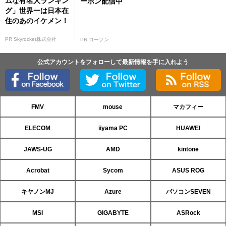
ムな有名人ランキン
ーポン配信中
グ」世界一は日本在
住のあのイケメン！
PR Skyrocket株式会社
PR ローソン
公式アカウントをフォローして最新情報を手に入れよう
FMV
mouse
マカフィー
ELECOM
iiyama PC
HUAWEI
JAWS-UG
AMD
kintone
Acrobat
Sycom
ASUS ROG
キヤノンMJ
Azure
パソコンSEVEN
MSI
GIGABYTE
ASRock