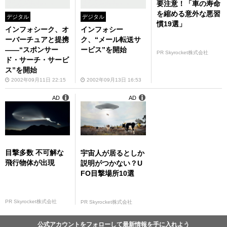
要注意！「車の寿命
を縮める意外な悪習
デジタル
デジタル
慣19選」
インフォシーク、オ
インフォシー
ーバーチュアと提携
ク、“メール転送サ
――“スポンサー
ービス”を開始
PR Skyrocket株式会社
ド・サーチ・サービ
ス”を開始
2002年09月11日 22:15
2002年09月13日 16:53
AD
AD
目撃多数 不可解な
宇宙人が居るとしか
飛行物体が出現
説明がつかない？U
FO目撃場所10選
PR Skyrocket株式会社
PR Skyrocket株式会社
公式アカウントをフォローして最新情報を手に入れよう