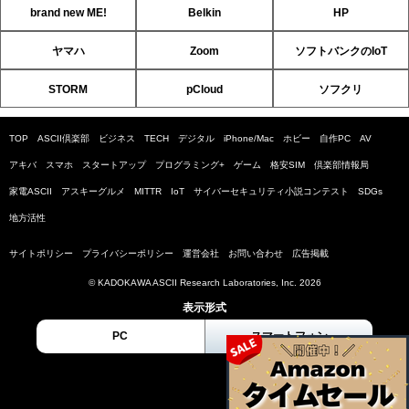
brand new ME!
Belkin
HP
ヤマハ
Zoom
ソフトバンクのIoT
STORM
pCloud
ソフクリ
TOP
ASCII倶楽部
ビジネス
TECH
デジタル
iPhone/Mac
ホビー
自作PC
AV
アキバ
スマホ
スタートアップ
プログラミング+
ゲーム
格安SIM
倶楽部情報局
家電ASCII
アスキーグルメ
MITTR
IoT
サイバーセキュリティ小説コンテスト
SDGs
地方活性
サイトポリシー
プライバシーポリシー
運営会社
お問い合わせ
広告掲載
© KADOKAWA ASCII Research Laboratories, Inc. 2026
表示形式
PC
スマートフォン