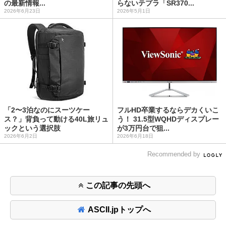
の最新情報...
らないテプラ「SR370...
2026年6月23日
2026年5月1日
「2〜3泊なのにスーツケー
フルHD卒業するならデカくいこ
ス？」背負って動ける40L旅リュ
う！ 31.5型WQHDディスプレー
ックという選択肢
が3万円台で狙...
2026年6月2日
2026年6月18日
Recommended by
この記事の先頭へ
ASCII.jpトップへ