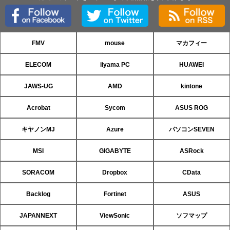
FMV
mouse
マカフィー
ELECOM
iiyama PC
HUAWEI
JAWS-UG
AMD
kintone
Acrobat
Sycom
ASUS ROG
キヤノンMJ
Azure
パソコンSEVEN
MSI
GIGABYTE
ASRock
SORACOM
Dropbox
CData
Backlog
Fortinet
ASUS
JAPANNEXT
ViewSonic
ソフマップ