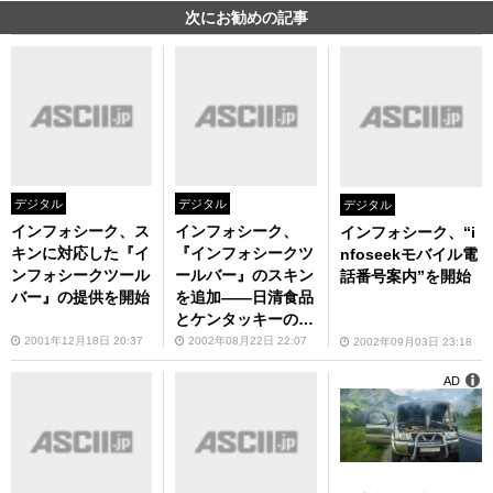
次にお勧めの記事
デジタル
デジタル
デジタル
インフォシーク、ス
インフォシーク、
インフォシーク、“i
キンに対応した『イ
『インフォシークツ
nfoseekモバイル電
ンフォシークツール
ールバー』のスキン
話番号案内”を開始
バー』の提供を開始
を追加――日清食品
とケンタッキーのス
キンが登場
2001年12月18日 20:37
2002年08月22日 22:07
2002年09月03日 23:18
AD