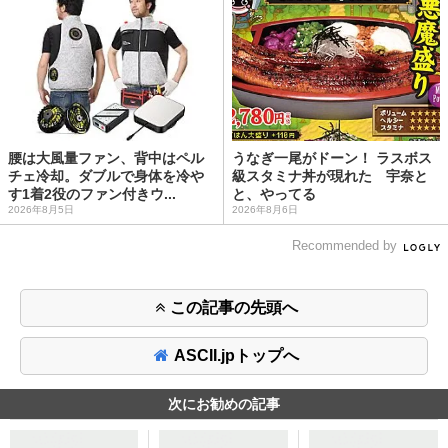
腰は大風量ファン、背中はペル
うなぎ一尾がドーン！ ラスボス
チェ冷却。ダブルで身体を冷や
級スタミナ丼が現れた 宇奈と
す1着2役のファン付きウ...
と、やってる
2026年8月5日
2026年8月6日
Recommended by
この記事の先頭へ
ASCII.jpトップへ
次にお勧めの記事