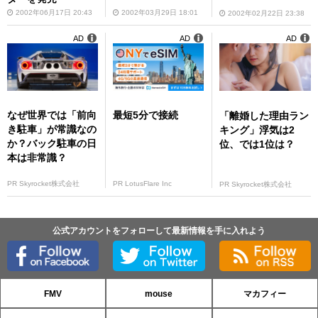
2002年06月17日 20:43
2002年03月29日 18:01
2002年02月22日 23:38
AD
AD
AD
なぜ世界では「前向
最短5分で接続
「離婚した理由ラン
き駐車」が常識なの
キング」浮気は2
か？バック駐車の日
位、では1位は？
本は非常識？
PR Skyrocket株式会社
PR LotusFlare Inc
PR Skyrocket株式会社
公式アカウントをフォローして最新情報を手に入れよう
FMV
mouse
マカフィー