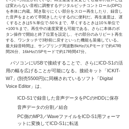
ぼ変わらない音程に調整するデジタルピッチコントロール(DPC)
を本体に内蔵。聞き取りにくい部分をスロー再生したり、録音し
た音声をまとめて早聞きしたりするのに便利だ。再生速度は、遅
くするときは5％単位で-50％まで、早くするときは10％単位で
+100％まで。再生中の速度変更も可能である。さらに本体のボ
タン操作で開始と終了位置を設定し、その部分のみリピート再生
する、ワンタッチで3秒前に戻すといった機能も装備している。
最大録音時間は、サンプリング周波数8kHzのLPモードで約47時
間26分、16kHzのSPモードで約17時間47分。
パソコンにUSBで接続することで、さらにICD-S1の活
用の幅を広げることが可能になる。接続キット「ICKIT-
W7」(別売5500円)に同梱されているソフト「Digital
Voice Editor」は、
ICD-S1で録音した音声データをPCのHDDに保存
音声データの分割／結合
PC側のMP3／WaveファイルをICD-S1用フォーマ
ットに変換してICD-S1に転送