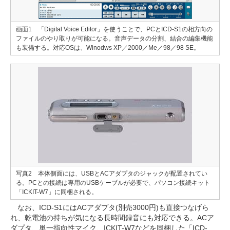
画面1 「Digital Voice Editor」を使うことで、PCとICD-S1の相方向の
ファイルのやり取りが可能になる。音声データの分割、結合の編集機能
も装備する。対応OSは、Winodws XP／2000／Me／98／98 SE。
写真2 本体側面には、USBとACアダプタのジャックが配置されてい
る。PCとの接続は専用のUSBケーブルが必要で、パソコン接続キット
「ICKIT-W7」に同梱される。
なお、ICD-S1にはACアダプタ(別売3000円)も直接つなげら
れ、乾電池の持ちが気になる長時間録音にも対応できる。ACア
ダプタ、単一指向性マイク、ICKIT-W7などを同梱した「ICD-