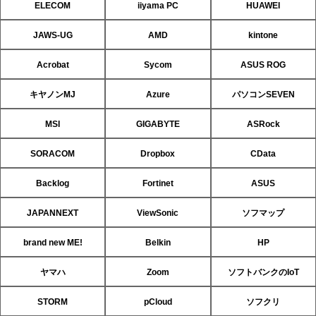
ELECOM
iiyama PC
HUAWEI
JAWS-UG
AMD
kintone
Acrobat
Sycom
ASUS ROG
キヤノンMJ
Azure
パソコンSEVEN
MSI
GIGABYTE
ASRock
SORACOM
Dropbox
CData
Backlog
Fortinet
ASUS
JAPANNEXT
ViewSonic
ソフマップ
brand new ME!
Belkin
HP
ヤマハ
Zoom
ソフトバンクのIoT
STORM
pCloud
ソフクリ