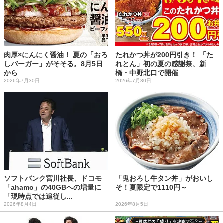
肉厚×にんにく醤油！ 夏の「おろ
たれかつ丼が200円引き！ 「た
しバーガー」がそそる。8月5日
れとん」初の夏の感謝祭、新
から
橋・中野北口で開催
2026年7月30日
2026年7月30日
ソフトバンク宮川社長、ドコモ
「鬼おろし牛タン丼」がおいし
「ahamo」の40GBへの増量に
そ！夏限定で1110円～
「現時点では追従し...
2026年8月4日
2026年8月5日