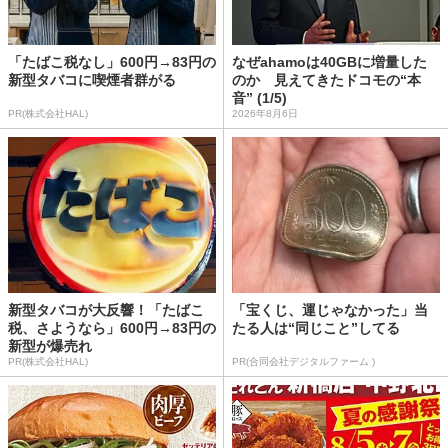
「たばこ税なし」600円→83円の
なぜahamoは40GBに増量した
新型タバコに喫煙者群がる
のか 見えてきたドコモの“本
音” (1/5)
PR(株式会社HAL)
2026年8月6日
新型タバコが大反響！「たばこ
「宝くじ、運じゃなかった」当
税、さようなら」600円→83円の
たる人は“同じこと”してる
新型が爆売れ
PR(株式会社HAL)
PR(合同会社デジタルファーム )