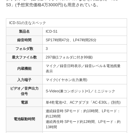
S3」(予想実売価格4万3000円)も用意されている。
ICD-S1の主なスペック
製品名
ICD-S1
録音時間
SP17時間47分、LP47時間26分
フォルダ数
3
最大ファイル数
297個(1フォルダに付き99個)
マイク／録音日時表示／録音レベル＆電池残量
内蔵機能
表示
入力端子
マイク(イヤホン出力兼用)
ビデオ／音声出力
S-Video(兼コンポジット)×1／ミニジャック
信号
電源
単4乾電池×2、ACアダプタ「AC-E30L」(別売)
連続録音時 SPモード：約10時間、LPモード：
約12時間
電池駆動時間
連続再生時 SPモード約12時間、LPモード：約
13時間