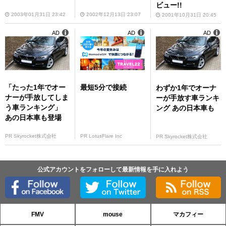
ビュー!!
2003年01月31日 23:42
2002年12月13日 23:07
2001年10月31日 20:45
AD
AD
AD
「たった1年でオー
最短5分で接続
わずか1年でオーナ
ナーが手放してしま
ーが手放す車ランキ
う車ランキング」
ング あの日本車も
あの日本車も登場
PR Skyrocket株式会社
PR LotusFlare Inc
PR Skyrocket株式会社
公式アカウントをフォローして最新情報を手に入れよう
FMV
mouse
マカフィー