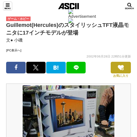
ゲーム・ホビー
Guillemot(Hercules)のスタイリッシュTFT液晶モ
ニタに17インチモデルが登場
文● 小磯
[PC表示へ]
2002年06月28日 22時51分更新
お気に入り