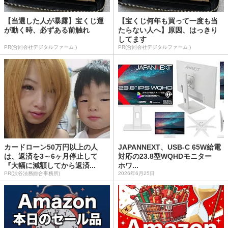
【当選した人が暴露】宝くじ運
【宝くじ何年も買って一度も当
が動く時、必ずある前触れ
たらない人へ】原因、はっきり
してます
PR(合同会社デジタルファーム )
PR(合同会社デジタルファーム )
カードローン50万円以上の人
JAPANNEXT、USB-C 65W給電
は、返済を3～6ヶ月停止して
対応の23.8型WQHDモニター
『大幅に減額してから返済...
ホワ...
PR(渋谷法務総合事務所)
2026年6月25日