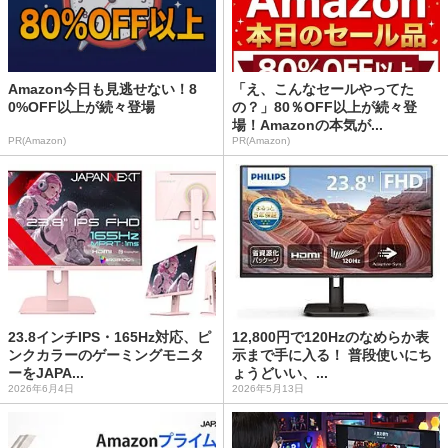
Amazon今日も見逃せない！8
「え、こんなセールやってた
0%OFF以上が続々登場
の？」80％OFF以上が続々登
場！Amazonの本気が...
PR(Amazon)
PR(Amazon)
23.8インチIPS・165Hz対応、ピ
12,800円で120Hzのなめらか表
ンクカラーのゲーミングモニタ
示まで手に入る！ 普段使いにち
ーをJAPA...
ょうどいい、...
2026年6月4日
2026年5月13日