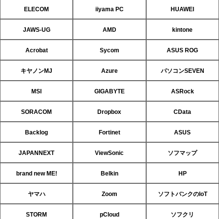
ELECOM
iiyama PC
HUAWEI
JAWS-UG
AMD
kintone
Acrobat
Sycom
ASUS ROG
キヤノンMJ
Azure
パソコンSEVEN
MSI
GIGABYTE
ASRock
SORACOM
Dropbox
CData
Backlog
Fortinet
ASUS
JAPANNEXT
ViewSonic
ソフマップ
brand new ME!
Belkin
HP
ヤマハ
Zoom
ソフトバンクのIoT
STORM
pCloud
ソフクリ