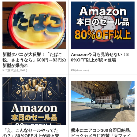
新型タバコが大反響！「たばこ
Amazon今日も見逃せない！8
税、さようなら」600円→83円の
0%OFF以上が続々登場
新型が爆売れ
PR(株式会社HAL)
PR(Amazon)
「え、こんなセールやってた
熊本にエアコン300台即日納品、
の？」80％OFF以上が続々登
ビックカメラに称賛「大ファイ