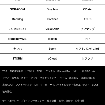
SORACOM
Dropbox
CData
Backlog
Fortinet
ASUS
JAPANNEXT
ViewSonic
ソフマップ
brand new ME!
Belkin
HP
ヤマハ
Zoom
ソフトバンクのIoT
STORM
pCloud
ソフクリ
TOP
ASCII倶楽部
ビジネス
TECH
デジタル
iPhone/Mac
ホビー
自作PC
AV
アキバ
スマホ
スタートアップ
プログラミング+
ゲーム
格安SIM
倶楽部情報局
家電ASCII
アスキーグルメ
MITTR
IoT
サイバーセキュリティ小説コンテスト
SDGs
地方活性
サイトポリシー
プライバシーポリシー
運営会社
お問い合わせ
広告掲載