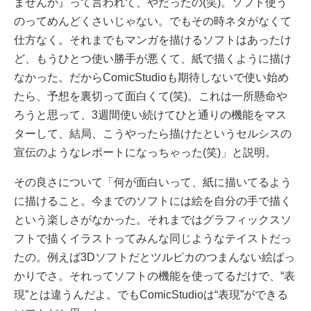
ませんか』って言われて、やだったの(笑)。ソフト使う
のってめんどくさいじゃない。でもその時ネタがなくて
仕方なく。それまでもマンガを描けるソフトはあったけ
ど、もうひとつ使い勝手が悪くて、紙で描くように描け
なかった。だからComicStudioも期待しないで使い始め
たら、予想を裏切って面白くて(笑)。これは一所懸命や
ろうと思って、3週間使い続けてひと通りの機能をマス
ターして、結局、こうやったら描けたというセルシスの
宣伝のようなレポートになっちゃった(笑)」と説明。
その良さについて「何が面白いって、紙に描いてるよう
に描けること。今までのソフトには絵を自分の手で描く
という楽しさがなかった。それまではグラフィックスソ
フトで描くイラストってみんな同じようなテイストだっ
たの。例えば3Dソフトだとツルピカのつまんない絵ばっ
かりでさ。それってソフトの機能を使ってるだけで、“表
現”とは違うんだよ。でもComicStudioは“表現”ができる