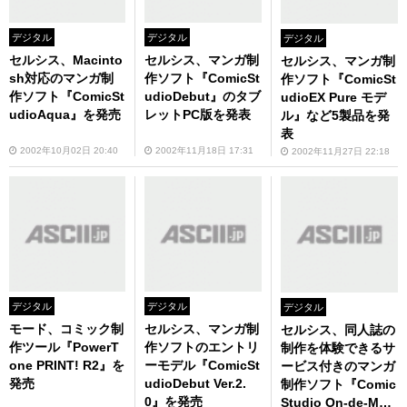
デジタル
デジタル
デジタル
セルシス、Macinto
セルシス、マンガ制
セルシス、マンガ制
sh対応のマンガ制
作ソフト『ComicSt
作ソフト『ComicSt
作ソフト『ComicSt
udioDebut』のタブ
udioEX Pure モデ
udioAqua』を発売
レットPC版を発表
ル』など5製品を発
表
2002年10月02日 20:40
2002年11月18日 17:31
2002年11月27日 22:18
デジタル
デジタル
デジタル
モード、コミック制
セルシス、マンガ制
セルシス、同人誌の
作ツール『PowerT
作ソフトのエントリ
制作を体験できるサ
one PRINT! R2』を
ーモデル『ComicSt
ービス付きのマンガ
発売
udioDebut Ver.2.
制作ソフト『Comic
0』を発売
Studio On-de-Man