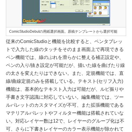
ComicStudioDebutの用紙選択画面。原稿テンプレートから選択可能
従来のComicStudioと機能を比較すると、ペンタブレッ
トで入力した線のタッチをそのまま画面上で再現できる
ペン機能では、線のぶれを滑らかに整える補正設定や、
ペンの入り/抜き設定が可能だが、描いた線を曲げたり線
の太さを変えたりはできない。また、定規機能では、直
線/曲線定規のみを搭載している。テキスト(セリフ入力)
機能は、基本的なテキスト入力は可能だが、ルビ振りや
手書き文字認識に対応していない。編集機能では、ツー
ルパレットのカスタマイズが不可、また拡張機能である
マテリアルパレットやフィルター機能は搭載されていな
い。対応レイヤー数は12で、レイヤーのグループ化は不
可、さらに下書きレイヤーのカラー表示機能が除かれて