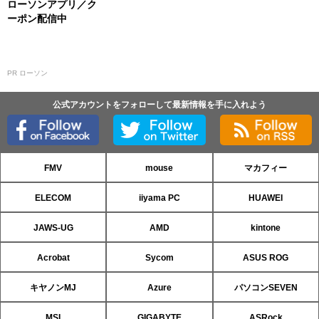
ローソンアプリ／ク
ーポン配信中
PR ローソン
公式アカウントをフォローして最新情報を手に入れよう
FMV
mouse
マカフィー
ELECOM
iiyama PC
HUAWEI
JAWS-UG
AMD
kintone
Acrobat
Sycom
ASUS ROG
キヤノンMJ
Azure
パソコンSEVEN
MSI
GIGABYTE
ASRock