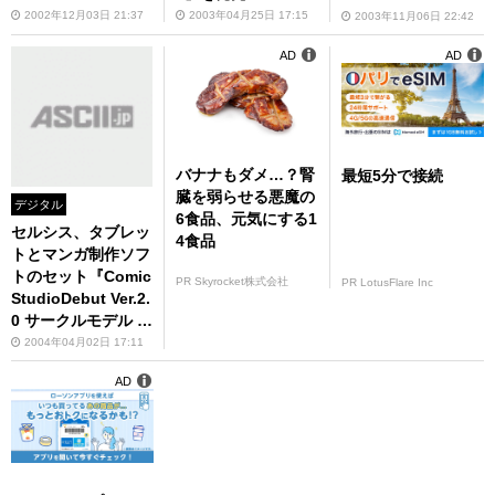
ga』を発売
2002年12月03日 21:37
2003年04月25日 17:15
2003年11月06日 22:42
AD
AD
バナナもダメ…？腎
最短5分で接続
臓を弱らせる悪魔の
デジタル
6食品、元気にする1
セルシス、タブレッ
4食品
トとマンガ制作ソフ
トのセット『Comic
PR Skyrocket株式会社
PR LotusFlare Inc
StudioDebut Ver.2.
0 サークルモデル タ
ブレットプラス』を
2004年04月02日 17:11
発売
AD