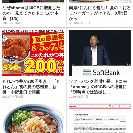
なぜahamoは40GBに増量した
肉厚×にんにく醤油！ 夏の「おろ
のか 見えてきたドコモの“本
しバーガー」がそそる。8月5日
音” (1/5)
から
2026年8月6日
2026年7月30日
たれかつ丼が200円引き！ 「た
ソフトバンク宮川社長、ドコモ
れとん」初の夏の感謝祭、新
「ahamo」の40GBへの増量に
橋・中野北口で開催
「現時点では追従し...
2026年7月30日
2026年8月4日