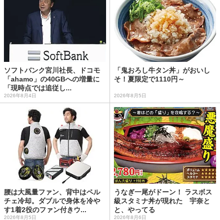
ソフトバンク宮川社長、ドコモ
「鬼おろし牛タン丼」がおいし
「ahamo」の40GBへの増量に
そ！夏限定で1110円～
「現時点では追従し...
2026年8月4日
2026年8月5日
腰は大風量ファン、背中はペル
うなぎ一尾がドーン！ ラスボス
チェ冷却。ダブルで身体を冷や
級スタミナ丼が現れた 宇奈と
す1着2役のファン付きウ...
と、やってる
2026年8月5日
2026年8月6日