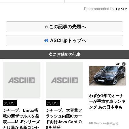
Recommended by
この記事の先頭へ
ASCII.jpトップへ
次にお勧めの記事
AD
わずか1年でオーナ
ーが手放す車ランキ
デジタル
デジタル
ング あの日本車も
シャープ、Linux搭
シャープ、大容量フ
載の新ザウルスを発
ラッシュ内蔵ICカー
表――MI-Eシリーズ
ド向けJava Card O
PR Skyrocket株式会社
とは異なる新コンセ
Sを開発