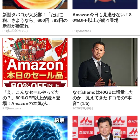
新型タバコが大反響！「たばこ
Amazon今日も見逃せない！8
税、さようなら」600円→83円の
0%OFF以上が続々登場
新型が爆売れ
PR(株式会社HAL)
PR(Amazon)
「え、こんなセールやってた
なぜahamoは40GBに増量した
の？」80％OFF以上が続々登
のか 見えてきたドコモの“本
場！Amazonの本気が...
音” (1/5)
PR(Amazon)
2026年8月6日