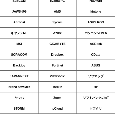
ELECOM
iiyama PC
HUAWEI
JAWS-UG
AMD
kintone
Acrobat
Sycom
ASUS ROG
キヤノンMJ
Azure
パソコンSEVEN
MSI
GIGABYTE
ASRock
SORACOM
Dropbox
CData
Backlog
Fortinet
ASUS
JAPANNEXT
ViewSonic
ソフマップ
brand new ME!
Belkin
HP
ヤマハ
Zoom
ソフトバンクのIoT
STORM
pCloud
ソフクリ