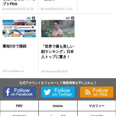
プトPDA
2002年06月24日 21:35
2003年01月22日 17:10
AD
AD
最短5分で接続
「世界で最も美しい
顔ランキング」日本
人トップに驚き！
PR LotusFlare Inc
PR Skyrocket株式会社
公式アカウントをフォローして最新情報を手に入れよう
FMV
mouse
マカフィー