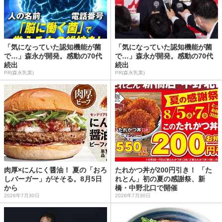
「気になっていた認知機能が菌
「気になっていた認知機能が菌
で…」森永が開発。感動の70代
で…」森永が開発。感動の70代
続出
続出
PR(森永乳業)
PR(森永乳業)
肉厚×にんにく醤油！ 夏の「おろ
たれかつ丼が200円引き！ 「た
しバーガー」がそそる。8月5日
れとん」初の夏の感謝祭、新
から
橋・中野北口で開催
2026年7月30日
2026年7月30日