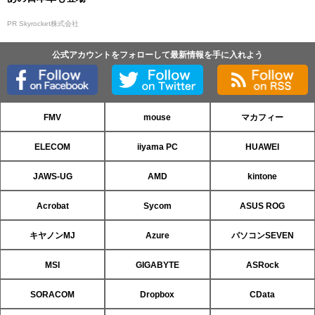
PR Skyrocket株式会社
公式アカウントをフォローして最新情報を手に入れよう
FMV
mouse
マカフィー
ELECOM
iiyama PC
HUAWEI
JAWS-UG
AMD
kintone
Acrobat
Sycom
ASUS ROG
キヤノンMJ
Azure
パソコンSEVEN
MSI
GIGABYTE
ASRock
SORACOM
Dropbox
CData