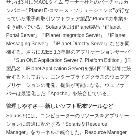
サンは3月に米AOLタイム ワーナー社とのバーチャルカ
ンパニー“iPlanet E-コマース・ソリューションズ”が行な
っていた電子商取引ソフトウェア製品“iPlanet”の事業を
引き継いでいる。Solaris 9にはiPlanet製品『iPlanet
Portal Server』『iPlanet Integration Server』『iPlanet
Messaging Server』『iPlanet Directry Server』などを同
梱する。さらにJ2EE 1.3準拠のアプリケーションサーバ
ー『Sun ONE Application Server 7, Platform Edition』(旧
製品名：iPlanet Application Server)を第4四半期以降に統
合するとしており、エンタープライズクラスのウェブア
プリケーションの開発、提供が可能になる。ウェブサー
バーは最適化した『Apache』を統合している。
管理しやすさ──新しいソフト配布ツールなど
Solaris 9には、コンピューターのリソースをアプリケー
ションに最適に配分する『Solaris 9 Resource
Manager』をカーネルに統合した。Resource Manager