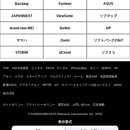
Backlog
Fortinet
ASUS
JAPANNEXT
ViewSonic
ソフマップ
brand new ME!
Belkin
HP
ヤマハ
Zoom
ソフトバンクのIoT
STORM
pCloud
ソフクリ
TOP
ASCII倶楽部
ビジネス
TECH
デジタル
iPhone/Mac
ホビー
自作PC
AV
アキバ
スマホ
スタートアップ
プログラミング+
ゲーム
格安SIM
倶楽部情報局
家電ASCII
アスキーグルメ
MITTR
IoT
サイバーセキュリティ小説コンテスト
SDGs
地方活性
サイトポリシー
プライバシーポリシー
運営会社
お問い合わせ
広告掲載
© KADOKAWA ASCII Research Laboratories, Inc. 2026
表示形式