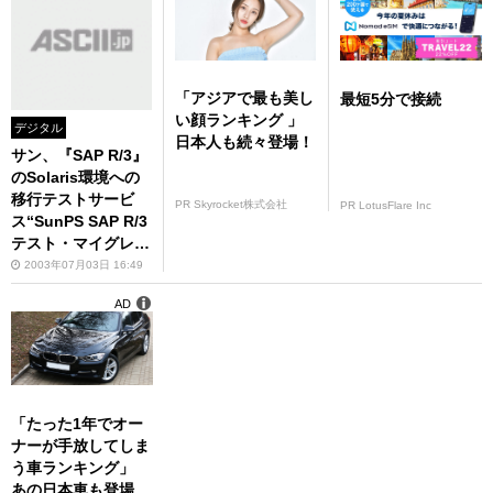
「アジアで最も美し
最短5分で接続
い顔ランキング 」
デジタル
日本人も続々登場！
サン、『SAP R/3』
のSolaris環境への
移行テストサービ
PR Skyrocket株式会社
PR LotusFlare Inc
ス“SunPS SAP R/3
テスト・マイグレー
ション・プログラ
2003年07月03日 16:49
ム”を無償提供
AD
「たった1年でオー
ナーが手放してしま
う車ランキング」
あの日本車も登場