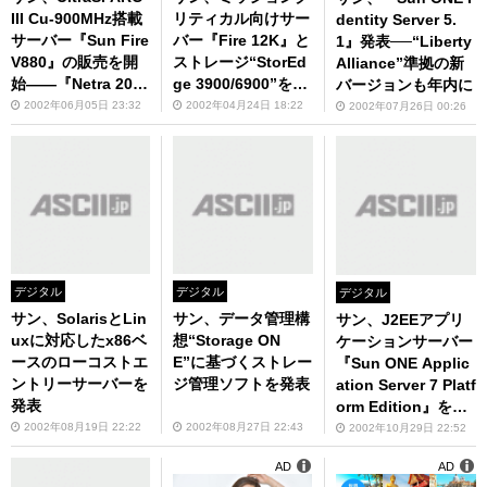
III Cu-900MHz搭載
リティカル向けサー
dentity Server 5.
サーバー『Sun Fire
バー『Fire 12K』と
1』発表──“Liberty
V880』の販売を開
ストレージ“StorEd
Alliance”準拠の新
始――『Netra 20』
ge 3900/6900”を発
バージョンも年内に
にも搭載
売
2002年06月05日 23:32
2002年04月24日 18:22
2002年07月26日 00:26
デジタル
デジタル
デジタル
サン、SolarisとLin
サン、データ管理構
サン、J2EEアプリ
uxに対応したx86ベ
想“Storage ON
ケーションサーバー
ースのローコストエ
E”に基づくストレー
『Sun ONE Applic
ントリーサーバーを
ジ管理ソフトを発表
ation Server 7 Platf
発表
orm Edition』を無
償提供
2002年08月19日 22:22
2002年08月27日 22:43
2002年10月29日 22:52
AD
AD