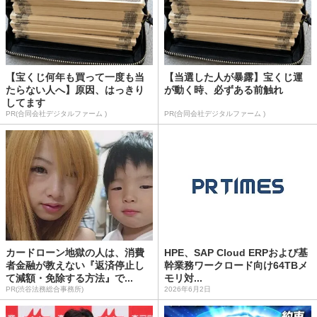
【宝くじ何年も買って一度も当
【当選した人が暴露】宝くじ運
たらない人へ】原因、はっきり
が動く時、必ずある前触れ
してます
PR(合同会社デジタルファーム )
PR(合同会社デジタルファーム )
カードローン地獄の人は、消費
HPE、SAP Cloud ERPおよび基
者金融が教えない『返済停止し
幹業務ワークロード向け64TBメ
て減額・免除する方法』で...
モリ対...
PR(渋谷法務総合事務所)
2026年6月2日