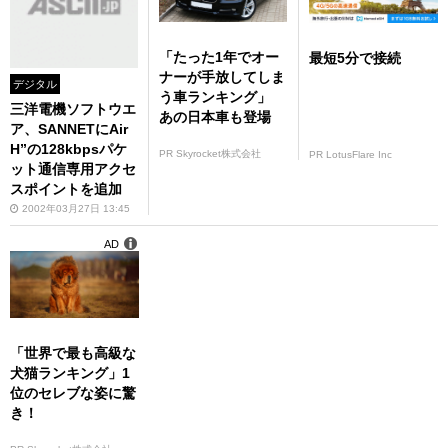
「たった1年でオー
最短5分で接続
ナーが手放してしま
デジタル
う車ランキング」
三洋電機ソフトウエ
あの日本車も登場
ア、SANNETにAir
H”の128kbpsパケ
PR Skyrocket株式会社
PR LotusFlare Inc
ット通信専用アクセ
スポイントを追加
2002年03月27日 13:45
AD
「世界で最も高級な
犬猫ランキング」1
位のセレブな姿に驚
き！