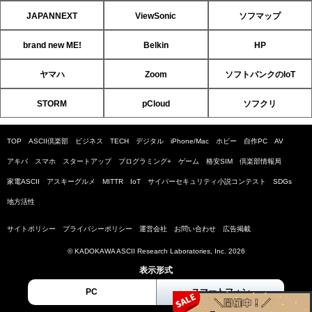
JAPANNEXT
ViewSonic
ソフマップ
brand new ME!
Belkin
HP
ヤマハ
Zoom
ソフトバンクのIoT
STORM
pCloud
ソフクリ
TOP
ASCII倶楽部
ビジネス
TECH
デジタル
iPhone/Mac
ホビー
自作PC
AV
アキバ
スマホ
スタートアップ
プログラミング+
ゲーム
格安SIM
倶楽部情報局
家電ASCII
アスキーグルメ
MITTR
IoT
サイバーセキュリティ小説コンテスト
SDGs
地方活性
サイトポリシー
プライバシーポリシー
運営会社
お問い合わせ
広告掲載
© KADOKAWA ASCII Research Laboratories, Inc. 2026
表示形式
PC
スマートフォン