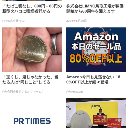
「たばこ税なし」600円→83円の
株式会社LIMNO鳥取工場が稼働
新型タバコに喫煙者群がる
開始から60周年を迎えます
PR(株式会社HAL)
2026年6月26日
「宝くじ、運じゃなかった」当
Amazon今日も見逃せない！8
たる人は“同じこと”してる
0%OFF以上が続々登場
PR(合同会社デジタルファーム )
PR(Amazon)