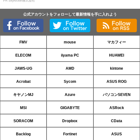
PR Skyrocket株式会社
公式アカウントをフォローして最新情報を手に入れよう
FMV
mouse
マカフィー
ELECOM
iiyama PC
HUAWEI
JAWS-UG
AMD
kintone
Acrobat
Sycom
ASUS ROG
キヤノンMJ
Azure
パソコンSEVEN
MSI
GIGABYTE
ASRock
SORACOM
Dropbox
CData
Backlog
Fortinet
ASUS