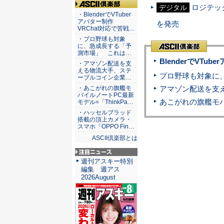
ロジテック
デジタル
ASCII倶楽部
・BlenderでVTuber
アバター制作
を発売
VRChat対応で苦戦…
・プロ野球も対象
に、急成長する「予
測市場」 これは…
BlenderでVT
・アマゾン配送を支
える物流大手、ステ
ーブルコイン企業…
・あこがれの旗艦モ
バイルノートPC最新
モデル=「ThinkPa…
・ハッセルブラッド
搭載の頂上カメラ・
スマホ「OPPO Fin…
ASCII倶楽部とは
注目ニュース
週刊アスキー特別
編集 週アス
2026August