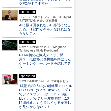
グPCがすごすぎた
sponsored
フォーティネット フィールドCTOがAI
とIT部門の付き合い方を語る
AIに振り回されないIT部門になる
ため、IT部門が今考えなければな
らないこと
sponsored
Razer Huntsman V3 HE Magnetic
Tenkeyless 8kHz Keyboard
Razer初の磁気式スイッチ採
用？ 低価格と多機能を両立した
ゲーミングキーボードを試してみ
た
sponsored
STYLE-14FH132-U5-UCSXをレビュー
14型で約0.84kgの超軽量モバイル
PC！CPUはCore Ultraシリーズ3
でディスプレーはOLED（有機
EL）、バッテリー駆動時間は13
時間超え。もう欲しくなる要素し
か見つからないッ！