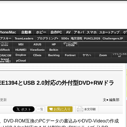
Phone/Mac
自動車
ホビー
自作PC
AV
アキバ
スマホ
ゲ
スタートアップ
アスキー
TeamLeaders
プログラミング+
SDGs
地方活性
PUACL2026
ChallengersJP
パソコン
ゲーミングPC
MSI
ASUS
HP
STORM
SEVEN
ASRock
HUAWEI
ViewSonic
Belkin
ソフトバンクの
Dropbox
CData
Backlog
Fortinet
ヤマハ
Zoom
ORACOM
IoT
brand
pCloud
new ME!
E1394とUSB 2.0対応の外付型DVD+RWドラ
分更新
文● 編集部
お気に入り
一覧
、DVD-ROM互換のPCデータの書込みやDVD-Videoの作成