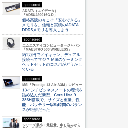
sponsored
ADATA（エイデータ）
「AD5U480016G-D」
価格高騰の今こそ「安心できる」
メモリを。信頼と実績のADATA
DDR5メモリを導入しよう
sponsored
エムエスアイコンピュータージャパン
「MAESTRO 500 WIRELESS」
約1万円でノイキャン、デュアル
接続ってマジ？ MSIのゲーミング
ヘッドセットのコスパがどうかし
ている
sponsored
MSI「Prestige 13 AI+ A3M」レビュー
13インチビジネスノートの理想を
詰め込んだ新型、Core Ultra 9
386H搭載で、サイズと重量、性
能、バッテリー駆動時間のバラン
スが絶妙だった
sponsored
シリーズ最小・最軽量、申し込みから