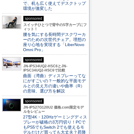
で、机も広く使えてデスクトップ
環境が激変した
sponsored
スイッチひとつで背中のS字カーブにフ
ィット！
腰を気にする長時間デスクワーカ
ーのための次世代チェア。理想の
座り心地を実現する「LiberNovo
Omni Pro」
sponsored
JN-IPS34UQ2-HSC6とJN-
IPSC34UQ2-HSC6で比較
曲面（湾曲）ディスプレーってな
にがすごいの？一般的な平面モデ
ルとの見え方の違いや曲率（R）
の意味、選び方を解説
sponsored
JN-IPS27G120U2 価格.com限定モデ
ルをレビュー
27型4K・120Hzゲーミングディス
プレーが破格の3万円切り！PCで
もPS5でもSwitch 2でも使えるモ
デルだけど買っても大丈夫？昇降