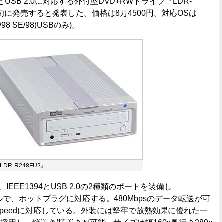
4とUSB 2.0に対応する外付型DVD+RWドライブ『LDR-
月下旬に発売すると発表した。価格は8万4500円。対応OSは
e/98 SE/98(USBのみ)。
LDR-R248FU2』
は、IEEE1394とUSB 2.0の2種類のポートを装備し
モデルで、ホットプラグに対応する。480Mbpsのデータ転送が可
gh-Speedに対応している。外装には堅牢で放熱効果に優れた一