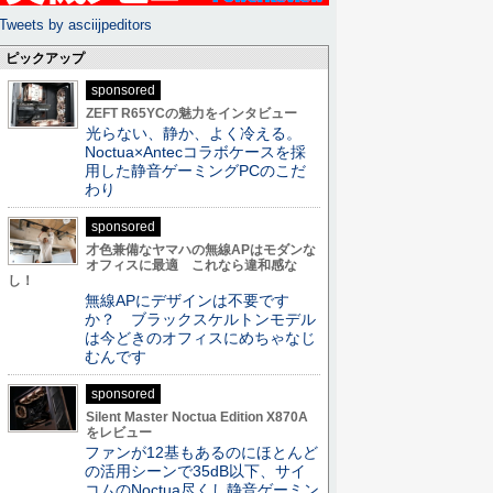
Tweets by asciijpeditors
ピックアップ
sponsored
ZEFT R65YCの魅力をインタビュー
光らない、静か、よく冷える。
Noctua×Antecコラボケースを採
用した静音ゲーミングPCのこだ
わり
sponsored
才色兼備なヤマハの無線APはモダンな
オフィスに最適 これなら違和感な
し！
無線APにデザインは不要です
か？ ブラックスケルトンモデル
は今どきのオフィスにめちゃなじ
むんです
sponsored
Silent Master Noctua Edition X870A
をレビュー
ファンが12基もあるのにほとんど
の活用シーンで35dB以下、サイ
コムのNoctua尽くし静音ゲーミン