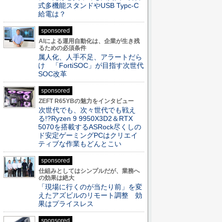
式多機能スタンドやUSB Typc-C
給電は？
sponsored
AIによる運用自動化は、企業が生き残
るための必須条件
属人化、人手不足、アラートだら
け 「FortiSOC」が目指す次世代
SOC改革
sponsored
ZEFT R65YBの魅力をインタビュー
次世代でも、次々世代でも戦え
る!?Ryzen 9 9950X3D2＆RTX
5070を搭載するASRock尽くしの
ド安定ゲーミングPCはクリエイ
ティブな作業もどんとこい
sponsored
仕組みとしてはシンプルだが、業務へ
の効果は絶大
「現場に行くのが当たり前」を変
えたアズビルのリモート調整 効
果はプライスレス
sponsored