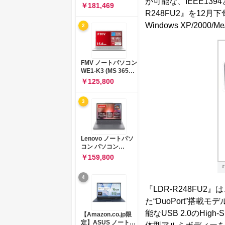
が可能な、IEEE139
コン 15-fd 15.6イン
￥181,469
チ インテル Core 5
R248FU2』を12
120U メモリ16GB
Windows XP/2000/M
2
SSD512GB
Windows 11
Microsoft Office
2024搭載 WPS
Office搭載 カメラシ
FMV ノートパソコン
ャッター 指紋認証 薄
WE1-K3 (MS 365
型 Copilotキー搭載
Personal/Copilotキ
￥125,800
ナチュラルシルバー
ー搭載/Win 11/15.6
(BJ0M5PA-AAAI)
型/Core
3
i5/16GB/SSD
512GB/ホワイト)
FMVWK3E15W_AZ
Lenovo ノートパソ
コン パソコン
IdeaPad Slim 3 14.0
￥159,800
インチ AMD
『
Ryzen™ 5 8640HS
4
メモリ16GB
SSD512GB
『LDR-R248FU2』
Microsoft 365 試用
た“DuoPort”搭載
版 Windows11 バッ
テリー駆動12.6時間
能なUSB 2.0のHi
【Amazon.co.jp限
重量1.39kg ルナグレ
定】ASUS ノートパ