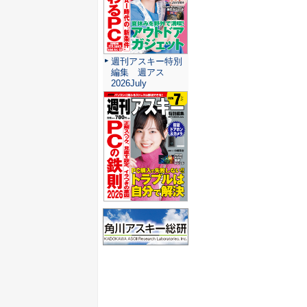
週刊アスキー特別
編集 週アス
2026July