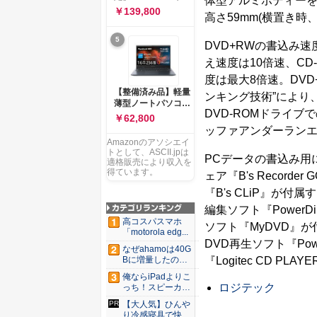
体型アルミボディーを採
ー 83K9003JJP ノー
ソコン Vivobook 15
￥139,800
トPC
高さ59mm(横置き時
M1502NAQ 15.6イ
ンチ AMD Ryzen 7
5
170 メモリ16GB
DVD+RWの書込み速
SSD 512GB
え速度は10倍速、CD
Microsoft 365
Personal (24か月版)
度は最大8倍速。DV
搭載 Windows 11 重
【整備済み品】軽量
ンキング技術”により
量1.7kg Wi-Fi 6E ク
薄型ノートパソコン
ワイエットブルー
DVD-ROMドライブ
dynabook G83 ■
￥62,800
M1502NAQ-
13.3型
ッファアンダーランエラ
R7165BUWS
FHD(1920x1080) -
Amazonのアソシエイ
高性能第11世代Core
トとして、ASCII.jpは
PCデータの書込み用に
i5-1135G7 - メモリ
適格販売により収入を
16GB - SSD 256GB
得ています。
ェア『B's Recor
- Webカメラ -
『B's CLiP』が付
WiFi&Bluetooth -
USB Type-C - MS
編集ソフト『PowerD
Office 2021 - Win11
高コスパスマホ
ソフト『MyDVD』
搭載
「motorola edg...
DVD再生ソフト『Pow
なぜahamoは40G
『Logitec CD 
Bに増量したの
か ...
俺ならiPadよりこ
ロジテック
っち！スピーカー
9個...
【大人気】ひんや
り冷感寝具で快適