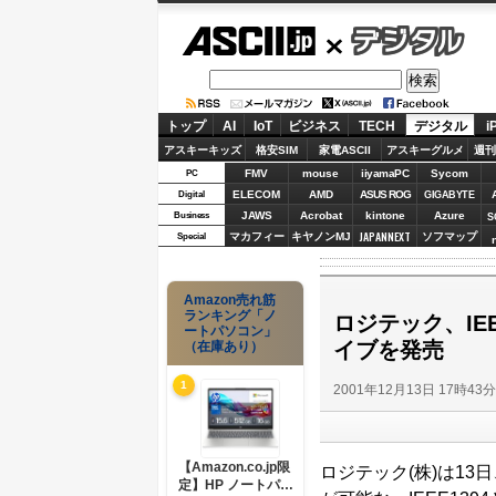
ASCII.jp
デジタル
トップ
AI
IoT
ビジネス
TECH
デジタル
i
アスキーキッズ
格安SIM
家電ASCII
アスキーグルメ
週刊
FMV
mouse
iiyamaPC
Sycom
PC
ELECOM
AMD
ASUS ROG
Digital
GIGABYTE
JAWS
Acrobat
kintone
Azure
Business
S
JAPANNEXT
マカフィー
キヤノンMJ
ソフマップ
Special
Amazon売れ筋
ランキング「ノ
ロジテック、IEE
ートパソコン」
イブを発売
（在庫あり）
1
2001年12月13日 17時43
【Amazon.co.jp限
ロジテック(株)は13日
定】HP ノートパソ