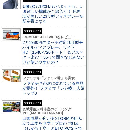
USB-Cも120Hzもピボットも。い
ま欲しい機能が全部入り！ 色再
現が美しい23.8型ディスプレーが
新定番になる
sponsored
JN-MD-IPST101WHDをレビュー
2万1980円のタッチ対応10.1型モ
バイルディスプレー、ワイド
HD（1540×720ドット）＆アスペ
クト比77：36って聞きなじみない
けど使いやすいの？
sponsored
ファミチキ「ファミマ味」も実食
ファミチキの次に売れている商品
が意外！ ファミマ「レジ横」人気
トップ3
sponsored
茨城県龍ヶ崎市産のゲーミング
PC【MADE IN IBARAKI】
田園風景が広がるSTORMの組み
立て工場を見学！プロの早組み
（しかも丁寧）とBTO PCならで