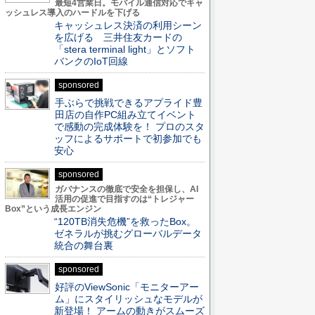
最短4営業日。モバイル通信対応でキャ
ッシュレス導入のハードルを下げる
キャッシュレス決済の利用シーン
を広げる 三井住友カードの
「stera terminal light」とソフト
バンクのIoT回線
sponsored
手ぶらで挑戦できるアプライド豊
田店の自作PC組み立てイベント
で感動の完成体験を！ プロのスタ
ッフによるサポートで初参加でも
安心
sponsored
ガバナンスの徹底で安全を担保し、AI
活用の促進で目指すのは“トレジャー
Box”という成長エンジン
“120TB消失危機”を救ったBox。
ゼネラルが挑むグローバルデータ
統合の舞台裏
sponsored
好評のViewSonic「モニターアー
ム」にスタイリッシュなモデルが
新登場！ アームの動きがスムーズ