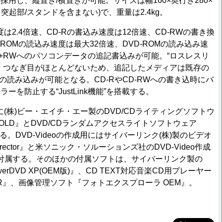
用し、縦置き/横置きが可能。サイズは幅160×奥行き280×
、突起部/スタンドを含まない)で、重量は2.4kg。
度は2.4倍速、CD-Rの書込み速度は12倍速、CD-RWの書き換
-ROMの読込み速度は最大32倍速、DVD-ROMの読み込み速
D+RWへのパソコンデータの追記書込みが可能。“ロスレスリ
、つなぎ目がほとんどないため、追記したメディアは既存の
での読み込みが可能となる。CD-RやCD-RWへの書き込時にバ
ーを防止する“JustLink機能”を搭載する。
(株)ビー・エイチ・エー製のDVD/CDライティングソフトウ
der GOLD』とDVD/CDランダムアクセスライトソフトウェア
属する。DVD-Videoの作成用にはサイバーリンク(株)製のビデオ
irector』と米ソニック・ソルーションズ社のDVD-Video作成
が付属する。そのほかの付属ソフトは、サイバーリンク製の
erDVD XP(OEM版)』、CD TEXT対応音楽CD用プレーヤー
PLAYER』、画像管理ソフト『フォトエクスプローラ OEM』。