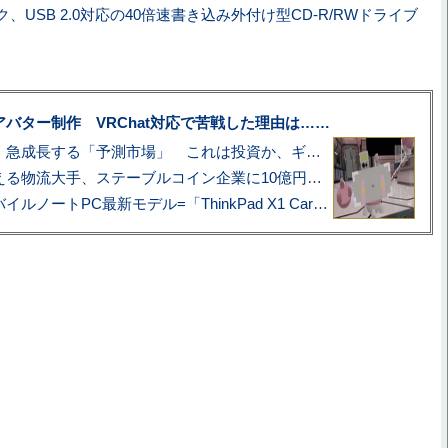
、USB 2.0対応の40倍速書き込み外付け型CD-R/RWドライブ
uberアバター制作 VRChat対応で苦戦した理由は……
プロ野球も対象に、急成長する「予測市場」 これは投資か、ギャンブルか
アマゾン配送を支える物流大手、ステーブルコイン企業に10億円投資のワケ
あこがれの旗艦モバイルノートPC最新モデル=「ThinkPad X1 Carbon Gen 14 Aura Edition」実機レビュー