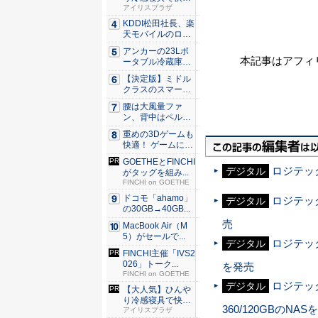
な睡眠を...
アイリスプラザ
KDDI松田社長、楽
天モバイルのロー
ミン...
アンカーの23Lポ
本記事はアフィ
ータブル冷蔵庫が
Ama...
【決定版】ミドル
クラスのスマート
フォンの...
腰は大風量ファ
ン、背中はペルチ
ェ冷却。ダ...
重めの3Dゲームも
快適！ ゲームに強
いH...
GOETHEとFINCHI
ロジテック
デジタル
がタッグを組み...
FINCHI on GOETHE
ドコモ「ahamo」
ロジテック
デジタル
の30GB→40GB...
売
MacBook Air（M
5）がセールで...
ロジテック
デジタル
FINCHI主催「IVS2
026」トーク...
を発売
FINCHI on GOETHE
ロジテック
デジタル
【大人気】ひんや
り冷感寝具で快適
360/120GBのNAS
な睡眠を...
アイリスプラザ