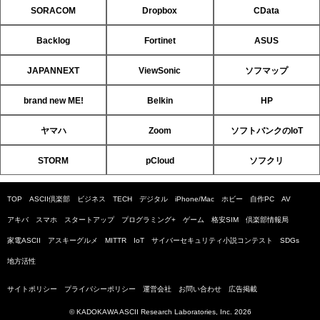
SORACOM
Dropbox
CData
Backlog
Fortinet
ASUS
JAPANNEXT
ViewSonic
ソフマップ
brand new ME!
Belkin
HP
ヤマハ
Zoom
ソフトバンクのIoT
STORM
pCloud
ソフクリ
TOP
ASCII倶楽部
ビジネス
TECH
デジタル
iPhone/Mac
ホビー
自作PC
AV
アキバ
スマホ
スタートアップ
プログラミング+
ゲーム
格安SIM
倶楽部情報局
家電ASCII
アスキーグルメ
MITTR
IoT
サイバーセキュリティ小説コンテスト
SDGs
地方活性
サイトポリシー
プライバシーポリシー
運営会社
お問い合わせ
広告掲載
© KADOKAWA ASCII Research Laboratories, Inc. 2026