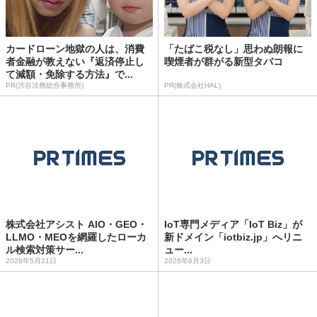
カードローン地獄の人は、消費
「たばこ税なし」思わぬ朗報に
者金融が教えない『返済停止し
喫煙者が群がる新型タバコ
て減額・免除する方法』で...
PR(渋谷法務総合事務所)
PR(株式会社HAL)
株式会社アシスト AIO・GEO・
IoT専門メディア「IoT Biz」が
LLMO・MEOを網羅したローカ
新ドメイン「iotbiz.jp」へリニ
ル検索対策サー...
ュー...
2026年5月21日
2026年6月3日