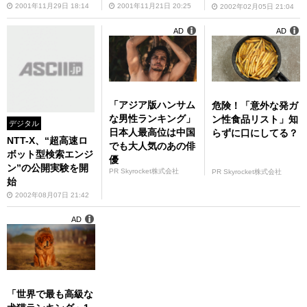
2001年11月29日 18:14
2001年11月21日 20:25
2002年02月05日 21:04
AD
AD
「アジア版ハンサム
危険！「意外な発ガ
な男性ランキング」
ン性食品リスト」知
デジタル
日本人最高位は中国
らずに口にしてる？
NTT-X、“超高速ロ
でも大人気のあの俳
ボット型検索エンジ
優
ン”の公開実験を開
PR Skyrocket株式会社
PR Skyrocket株式会社
始
2002年08月07日 21:42
AD
「世界で最も高級な