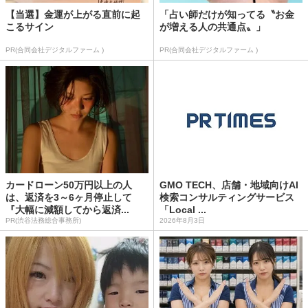
【当選】金運が上がる直前に起
「占い師だけが知ってる〝お金
こるサイン
が増える人の共通点〟」
PR(合同会社デジタルファーム )
PR(合同会社デジタルファーム )
カードローン50万円以上の人
GMO TECH、店舗・地域向けAI
は、返済を3～6ヶ月停止して
検索コンサルティングサービス
『大幅に減額してから返済...
「Local ...
PR(渋谷法務総合事務所)
2026年8月3日