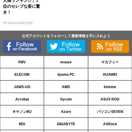
犬猫ランキング」1
位のセレブな姿に驚
き！
PR Skyrocket株式会社
公式アカウントをフォローして最新情報を手に入れよう
FMV
mouse
マカフィー
ELECOM
iiyama PC
HUAWEI
JAWS-UG
AMD
kintone
Acrobat
Sycom
ASUS ROG
キヤノンMJ
Azure
パソコンSEVEN
MSI
GIGABYTE
ASRock