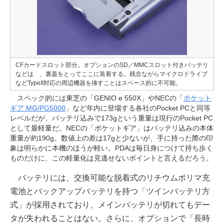
CFカードスロット部分。オプションのSD／MMCスロット付きバッテリ
などは 、裏蓋をとってここに装着する。残念ながらマイクロドライブ
などTypeII対応の周辺機器を挿すことはスペース的に不可能。
スペック的には東芝の「GENIO e 550X」やNECの「
ポケット
ギア MG/PG5000
」など年内に登場する各社のPocket PCと同等
レベルだが、バッテリ込みで173gという重量は現行のPocket PC
として最軽量だ。NECの「ポケットギア」はバッテリ込みの本体
重量が約190g。数値上の差は17gと少ないが、手に持った際の印
象は明らかに本機のほうが軽い。PDAは毎日身につけて持ち歩く
ものだけに、この軽量化は見逃せないポイントと言えるだろう。
バッテリには、交換可能な脱着式のリチウムポリマ充
電池とバックアップバッテリを持つ「ツインバッテリ方
式」が採用されており、メインバッテリが切れてもデー
タが失われることはない。さらに、オプションで「長時