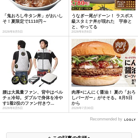
「鬼おろし牛タン丼」がおいし
うなぎ一尾がドーン！ ラスボス
そ！夏限定で1110円～
級スタミナ丼が現れた 宇奈と
と、やってる
2026年8月5日
2026年8月6日
腰は大風量ファン、背中はペル
肉厚×にんにく醤油！ 夏の「おろ
チェ冷却。ダブルで身体を冷や
しバーガー」がそそる。8月5日
す1着2役のファン付きウ...
から
2026年8月5日
2026年7月30日
Recommended by