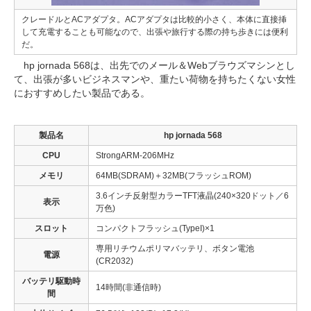
クレードルとACアダプタ。ACアダプタは比較的小さく、本体に直接挿
して充電することも可能なので、出張や旅行する際の持ち歩きには便利
だ。
hp jornada 568は、出先でのメール＆Webブラウズマシンとし
て、出張が多いビジネスマンや、重たい荷物を持ちたくない女性
におすすめしたい製品である。
製品名
hp jornada 568
CPU
StrongARM-206MHz
メモリ
64MB(SDRAM)＋32MB(フラッシュROM)
3.6インチ反射型カラーTFT液晶(240×320ドット／6
表示
万色)
スロット
コンパクトフラッシュ(TypeI)×1
専用リチウムポリマバッテリ、ボタン電池
電源
(CR2032)
バッテリ駆動時
14時間(非通信時)
間