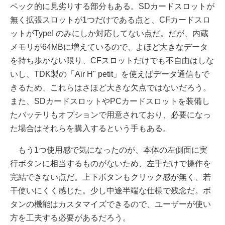
ペック的に見劣りする部分もある。SDカードスロットが
無く拡張スロットが1つだけである点と、CFカードスロ
ットがTypeI のみにしか対応してない点だ。だが、内蔵
メモリが64MBに増えているので、よほど大きなデータ
を持ち歩かない限り、CFスロットだけでも不自由はしな
いし、TDK製の「Air H" petit」を使えばデータ通信もで
きるため、これらはさほど大きな欠点ではないだろう。
また、SDカードスロットやPCカードスロットを装備し
たバッテリもオプションで用意されており、必要になっ
た場合はそれらを購入するという手もある。
もう1つ使用感で気になったのが、本体の左側面に実
行ボタンに相当するものがないため、左手だけで操作を
完結できない点だ。上下ボタンもクリック感が無く、若
干使いにくく感じた。少し中途半端な仕様で残念だ。ボ
タンの機能はカスタマイズできるので、ユーザーが使い
方を工夫する必要があるだろう。