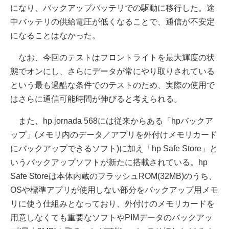
になり、バックアップバッテリでの駆動に移行した。途
中バッテリの供給電圧が低くなることで、通信が不安定
になることはなかった。
なお、今回のテストはフロントライトを最大輝度の状
態でオンにし、さらにデータが常にやり取りされている
という最も過酷な条件でのテストのため、実際の使用で
はさらに通信可能時間が伸びると考えられる。
また、hp jornada 568には従来からある「hpバックア
ップ」(メモリ内のデータ／アプリを外付けメモリカード
にバックアップできるソフト)に加え「hp Safe Store」と
いうバックアップソフトが新たに搭載されている。hp
Safe Storeは本体内蔵のフラッシュROM(32MB)のうち、
OSや標準アプリが使用しない部分をバックアップ用メモ
リに使う仕組みとなっており、外付けのメモリカードを
用意しなくても重要なソフトやPIMデータのバックアッ