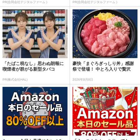
PR(合同会社デジタルファーム )
PR(合同会社デジタルファーム )
「たばこ税なし」思わぬ朗報に
豪快「まぐろぎっしり丼」感謝
喫煙者が群がる新型タバコ
祭で登場！ 中とろ入りで贅沢
PR(株式会社HAL)
2026年8月8日