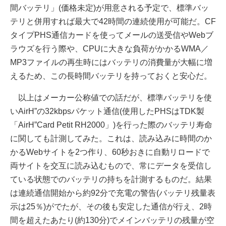
間バッテリ」(価格未定)が用意される予定で、標準バッ
テリと併用すれば最大で42時間の連続使用が可能だ。CF
タイプPHS通信カードを使ってメールの送受信やWebブ
ラウズを行う際や、CPUに大きな負荷がかかるWMA／
MP3ファイルの再生時にはバッテリの消費量が大幅に増
えるため、この長時間バッテリを持っておくと安心だ。
以上はメーカー公称値での話だが、標準バッテリを使
いAirH”の32kbpsパケット通信(使用したPHSはTDK製
「AirH”Card Petit RH2000」)を行った際のバッテリ寿命
に関しても計測してみた。これは、読み込みに時間のか
かるWebサイトを2つ作り、60秒おきに自動リロードで
両サイトを交互に読み込むもので、常にデータを受信し
ている状態でのバッテリの持ちを計測するものだ。結果
は連続通信開始から約92分で充電の警告(バッテリ残量表
示は25％)がでたが、その後も安定した通信が行え、2時
間を超えたあたり(約130分)でメインバッテリの残量が空