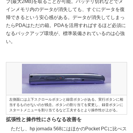
プ(最大2MB)を取ることが可能。バッテリ切れなどでメ
インメモリ内のデータが消失しても、すぐにデータを復
帰できるという安心感がある。データが消失してしまっ
たらPDAはただの箱。PDAを活用すればするほど必須に
なるバックアップ環境が、標準装備されているのは心強
い。
左側面には上下スクロールボタンと録音ボタンがある。実行ボタンに相
当するものがないのが残念。ボタンの割り当てを変更し、録音ボタンに
スタートメニューを割り当てるなど工夫するとより操作性が上がる。
拡張性と操作性にさらなる改善を
ただし、hp jornada 568にはほかのPocket PCに比べス