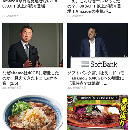
Amazon今日も見逃せない！8
「え、こんなセールやってた
0%OFF以上が続々登場
の？」80％OFF以上が続々登
場！Amazonの本気が...
PR(Amazon)
PR(Amazon)
なぜahamoは40GBに増量した
ソフトバンク宮川社長、ドコモ
のか 見えてきたドコモの“本
「ahamo」の40GBへの増量に
音” (1/5)
「現時点では追従し...
2026年8月6日
2026年8月4日