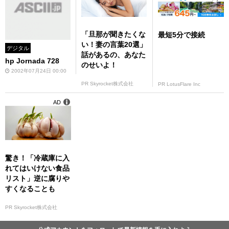
「旦那が聞きたくな
最短5分で接続
い！妻の言葉20選」
デジタル
話があるの、あなた
hp Jornada 728
のせいよ！
2002年07月24日 00:00
PR Skyrocket株式会社
PR LotusFlare Inc
AD
驚き！「冷蔵庫に入
れてはいけない食品
リスト」逆に腐りや
すくなることも
PR Skyrocket株式会社