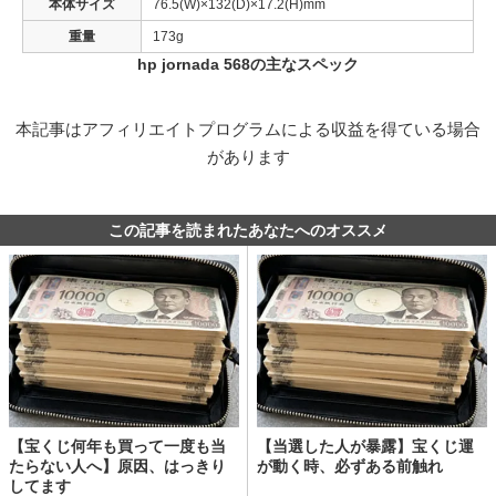
本体サイズ
76.5(W)×132(D)×17.2(H)mm
重量
173g
hp jornada 568の主なスペック
本記事はアフィリエイトプログラムによる収益を得ている場合
があります
この記事を読まれたあなたへのオススメ
【宝くじ何年も買って一度も当
【当選した人が暴露】宝くじ運
たらない人へ】原因、はっきり
が動く時、必ずある前触れ
してます