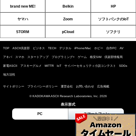
brand new ME!
Belkin
HP
ヤマハ
Zoom
ソフトバンクのIoT
STORM
pCloud
ソフクリ
TOP
ASCII倶楽部
ビジネス
TECH
デジタル
iPhone/Mac
ホビー
自作PC
AV
アキバ
スマホ
スタートアップ
プログラミング+
ゲーム
格安SIM
倶楽部情報局
家電ASCII
アスキーグルメ
MITTR
IoT
サイバーセキュリティ小説コンテスト
SDGs
地方活性
サイトポリシー
プライバシーポリシー
運営会社
お問い合わせ
広告掲載
© KADOKAWA ASCII Research Laboratories, Inc. 2026
表示形式
PC
スマートフォン