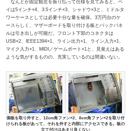
なんとか固定観念を振り払って仕様を見てみると、ベ
イは5インチ×4、3.5インチ×3、シャドウ×3と、ミドルタ
ワーケースとしては必要十分な量を確保。3万円台のケ
ースらしく、マザーボードを取り付ける板とバックパネ
ルは引き出しが可能だ。フロント下部のコネクタは
USB×2、IEEE1394×1、ライン出力×1、ライン入力×1、
マイク入力×1、MIDI／ゲームポート×1と、見覚えはある
ような気がするものの、充実しているのは間違いない。
側板を取り外すと、12cm角ファン×2、8cm角ファン×2を取り付
けられる板があって、それを外すと内部にアクセスできる。板の
立て付けはあまり良くない