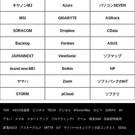
キヤノンMJ
Azure
パソコンSEVEN
MSI
GIGABYTE
ASRock
SORACOM
Dropbox
CData
Backlog
Fortinet
ASUS
JAPANNEXT
ViewSonic
ソフマップ
brand new ME!
Belkin
HP
ヤマハ
Zoom
ソフトバンクのIoT
STORM
pCloud
ソフクリ
TOP
ASCII倶楽部
ビジネス
TECH
デジタル
iPhone/Mac
ホビー
自作PC
AV
アキバ
スマホ
スタートアップ
プログラミング+
ゲーム
格安SIM
倶楽部情報局
家電ASCII
アスキーグルメ
MITTR
IoT
サイバーセキュリティ小説コンテスト
SDGs