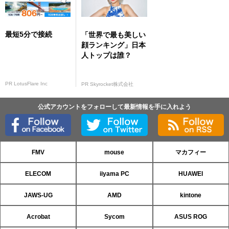
最短5分で接続
「世界で最も美しい
顔ランキング」日本
人トップは誰？
PR LotusFlare Inc
PR Skyrocket株式会社
公式アカウントをフォローして最新情報を手に入れよう
FMV
mouse
マカフィー
ELECOM
iiyama PC
HUAWEI
JAWS-UG
AMD
kintone
Acrobat
Sycom
ASUS ROG