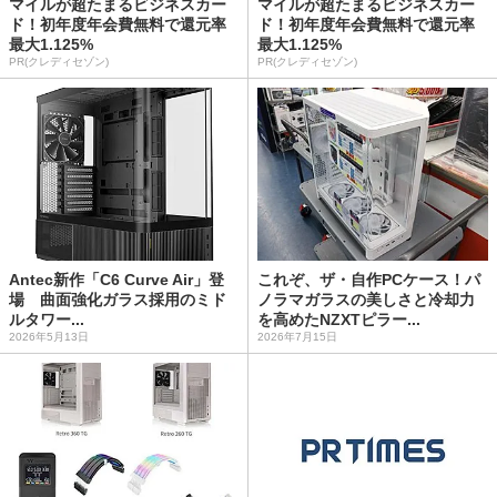
マイルが超たまるビジネスカー
マイルが超たまるビジネスカー
ド！初年度年会費無料で還元率
ド！初年度年会費無料で還元率
最大1.125%
最大1.125%
PR(クレディセゾン)
PR(クレディセゾン)
Antec新作「C6 Curve Air」登
これぞ、ザ・自作PCケース！パ
場 曲面強化ガラス採用のミド
ノラマガラスの美しさと冷却力
ルタワー...
を高めたNZXTピラー...
2026年5月13日
2026年7月15日