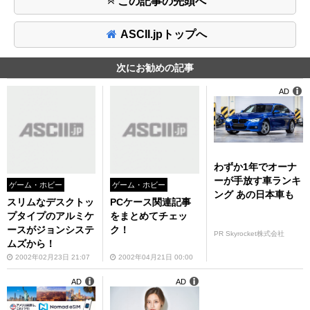
この記事の先頭へ
ASCII.jpトップへ
次にお勧めの記事
AD
わずか1年でオーナ
ーが手放す車ランキ
ゲーム・ホビー
ゲーム・ホビー
ング あの日本車も
スリムなデスクトッ
PCケース関連記事
プタイプのアルミケ
をまとめてチェッ
ースがジョンシステ
ク！
PR Skyrocket株式会社
ムズから！
2002年02月23日 21:07
2002年04月21日 00:00
AD
AD