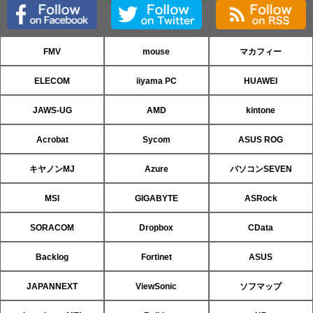
FMV
mouse
マカフィー
ELECOM
iiyama PC
HUAWEI
JAWS-UG
AMD
kintone
Acrobat
Sycom
ASUS ROG
キヤノンMJ
Azure
パソコンSEVEN
MSI
GIGABYTE
ASRock
SORACOM
Dropbox
CData
Backlog
Fortinet
ASUS
JAPANNEXT
ViewSonic
ソフマップ