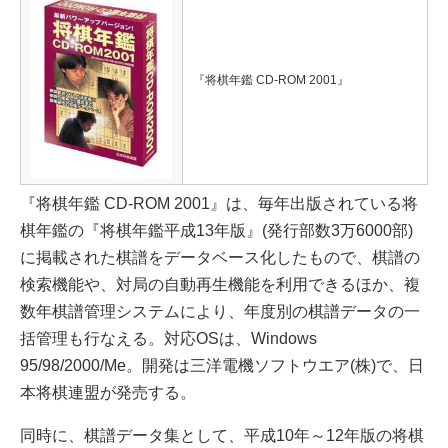
『将棋年鑑 CD-ROM 2001』
『将棋年鑑 CD-ROM 2001』は、毎年出版されている将
棋年鑑の『将棋年鑑平成13年版』(発行部数3万6000部)
に掲載された棋譜をデータベース化したもので、棋譜の
検索機能や、対局の自動再生機能を利用できるほか、複
数年棋譜管理システムにより、年度別の棋譜データの一
括管理も行なえる。対応OSは、Windows
95/98/2000/Me。開発は三洋電機ソフトウエア(株)で、日
本将棋連盟が発売する。
同時に、棋譜データ集として、平成10年～12年版の将棋