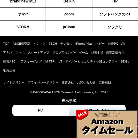
brand new ME!
Belkin
HP
ヤマハ
Zoom
ソフトバンクのIoT
STORM
pCloud
ソフクリ
TOP
ASCII倶楽部
ビジネス
TECH
デジタル
iPhone/Mac
ホビー
自作PC
AV
アキバ
スマホ
スタートアップ
プログラミング+
ゲーム
格安SIM
倶楽部情報局
家電ASCII
アスキーグルメ
MITTR
IoT
サイバーセキュリティ小説コンテスト
SDGs
地方活性
サイトポリシー
プライバシーポリシー
運営会社
お問い合わせ
広告掲載
© KADOKAWA ASCII Research Laboratories, Inc. 2026
表示形式
PC
スマートフォン