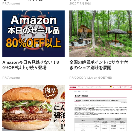
PR(Amazon)
2026年7月30日
Amazon今日も見逃せない！8
全国の絶景ポイントにサウナ付
0%OFF以上が続々登場
きのシェア別荘を展開
PR(Amazon)
PR(COCO VILLA on GOETHE)