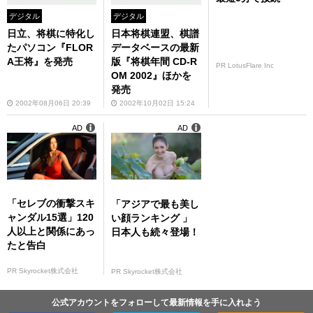
デジタル
デジタル
日立、将棋に特化し
日本将棋連盟、棋譜
たパソコン『FLOR
データベースの最新
A王将』を発売
版『将棋年間 CD-R
PR LotusFlare Inc
OM 2002』ほかを
発売
2002年08月06日 20:39
2002年10月02日 15:24
AD
AD
「セレブの衝撃スキ
「アジアで最も美し
ャンダル15選」120
い顔ランキング 」
人以上と関係にあっ
日本人も続々登場！
たと告白
PR Skyrocket株式会社
PR Skyrocket株式会社
公式アカウントをフォローして最新情報を手に入れよう