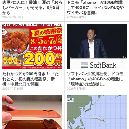
肉厚×にんにく醤油！ 夏の「おろ
ドコモ「ahamo」が10GB増量
しバーガー」がそそる。8月5日
して40GBに ライバルのUQや
から
ワイモバを意識...
2026年7月30日
2026年7月29日
たれかつ丼が200円引き！ 「た
ソフトバンク宮川社長、ドコモ
れとん」初の夏の感謝祭、新
「ahamo」の40GBへの増量に
橋・中野北口で開催
「現時点では追従し...
2026年7月30日
2026年8月4日