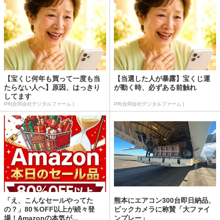
【宝くじ何年も買って一度も当
【当選した人が暴露】宝くじ運
たらない人へ】原因、はっきり
が動く時、必ずある前触れ
してます
PR(合同会社デジタルファーム )
PR(合同会社デジタルファーム )
「え、こんなセールやってた
熊本にエアコン300台即日納品、
の？」80％OFF以上が続々登
ビックカメラに称賛「大ファイ
場！Amazonの本気が...
ンプレー」