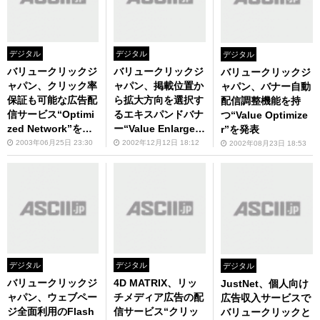
デジタル
デジタル
デジタル
バリュークリックジ
バリュークリックジ
バリュークリックジ
ャパン、クリック率
ャパン、掲載位置か
ャパン、バナー自動
保証も可能な広告配
ら拡大方向を選択す
配信調整機能を持
信サービス“Optimi
るエキスパンドバナ
つ“Value Optimize
zed Network”を発
ー“Value Enlarge B
r”を発表
表
anner”を発表
2003年06月25日 23:30
2002年12月12日 18:12
2002年08月23日 18:53
デジタル
デジタル
デジタル
バリュークリックジ
4D MATRIX、リッ
JustNet、個人向け
ャパン、ウェブペー
チメディア広告の配
広告収入サービスで
ジ全面利用のFlash
信サービス“クリッ
バリュークリックと