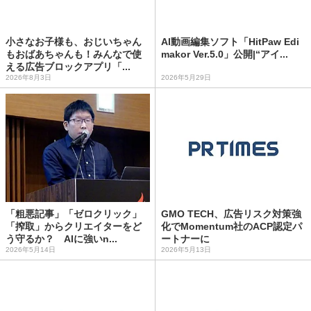
小さなお子様も、おじいちゃん
AI動画編集ソフト「HitPaw Edi
もおばあちゃんも！みんなで使
makor Ver.5.0」公開|“アイ...
える広告ブロックアプリ「...
2026年8月3日
2026年5月29日
「粗悪記事」「ゼロクリック」
GMO TECH、広告リスク対策強
「搾取」からクリエイターをど
化でMomentum社のACP認定パ
う守るか？ AIに強いn...
ートナーに
2026年5月14日
2026年5月13日