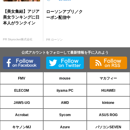
【美女集結】アジア
ローソンアプリ／ク
美女ランキングに日
ーポン配信中
本人がランクイン
PR Skyrocket株式会社
PR ローソン
公式アカウントをフォローして最新情報を手に入れよう
FMV
mouse
マカフィー
ELECOM
iiyama PC
HUAWEI
JAWS-UG
AMD
kintone
Acrobat
Sycom
ASUS ROG
キヤノンMJ
Azure
パソコンSEVEN