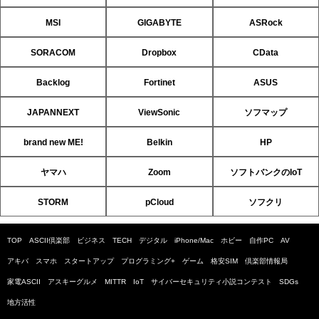
MSI
GIGABYTE
ASRock
SORACOM
Dropbox
CData
Backlog
Fortinet
ASUS
JAPANNEXT
ViewSonic
ソフマップ
brand new ME!
Belkin
HP
ヤマハ
Zoom
ソフトバンクのIoT
STORM
pCloud
ソフクリ
TOP
ASCII倶楽部
ビジネス
TECH
デジタル
iPhone/Mac
ホビー
自作PC
AV
アキバ
スマホ
スタートアップ
プログラミング+
ゲーム
格安SIM
倶楽部情報局
家電ASCII
アスキーグルメ
MITTR
IoT
サイバーセキュリティ小説コンテスト
SDGs
地方活性