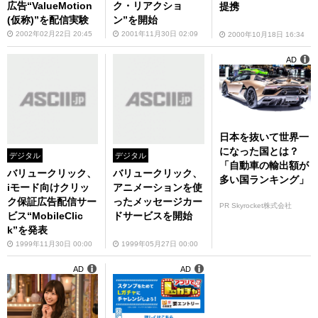
広告“ValueMotion
ク・リアクショ
提携
(仮称)”を配信実験
ン”を開始
2002年02月22日 20:45
2001年11月30日 02:09
2000年10月18日 16:34
AD
日本を抜いて世界一
になった国とは？
デジタル
デジタル
「自動車の輸出額が
バリュークリック、
バリュークリック、
多い国ランキング」
iモード向けクリッ
アニメーションを使
ク保証広告配信サー
ったメッセージカー
PR Skyrocket株式会社
ビス“MobileClic
ドサービスを開始
k”を発表
1999年11月30日 00:00
1999年05月27日 00:00
AD
AD