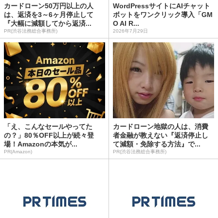
カードローン50万円以上の人
WordPressサイトにAIチャット
は、返済を3～6ヶ月停止して
ボットをワンクリック導入「GM
『大幅に減額してから返済...
O AI R...
PR(渋谷法務総合事務所)
2026年7月29日
「え、こんなセールやってた
カードローン地獄の人は、消費
の？」80％OFF以上が続々登
者金融が教えない『返済停止し
場！Amazonの本気が...
て減額・免除する方法』で...
PR(Amazon)
PR(渋谷法務総合事務所)