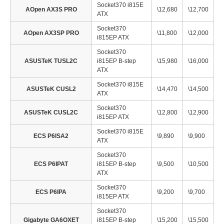
Socket370 i815E
AOpen AX3S PRO
\12,680
\12,700
ATX
Socket370
AOpen AX3SP PRO
\11,800
\12,000
i815EP ATX
Socket370
ASUSTeK TUSL2C
i815EP B-step
\15,980
\16,000
ATX
Socket370 i815E
ASUSTeK CUSL2
\14,470
\14,500
ATX
Socket370
ASUSTeK CUSL2C
\12,800
\12,900
i815EP ATX
Socket370 i815E
ECS P6ISA2
\9,890
\9,900
ATX
Socket370
ECS P6IPAT
i815EP B-step
\9,500
\10,500
ATX
Socket370
ECS P6IPA
\9,200
\9,700
i815EP ATX
Socket370
Gigabyte GA6OXET
i815EP B-step
\15,200
\15,500