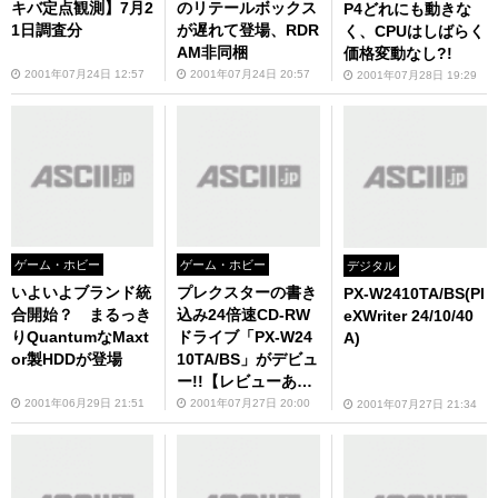
キバ定点観測】7月2
のリテールボックス
P4どれにも動きな
1日調査分
が遅れて登場、RDR
く、CPUはしばらく
AM非同梱
価格変動なし?!
2001年07月24日 12:57
2001年07月24日 20:57
2001年07月28日 19:29
ゲーム・ホビー
ゲーム・ホビー
デジタル
いよいよブランド統
プレクスターの書き
PX-W2410TA/BS(Pl
合開始？ まるっき
込み24倍速CD-RW
eXWriter 24/10/40
りQuantumなMaxt
ドライブ「PX-W24
A)
or製HDDが登場
10TA/BS」がデビュ
ー!!【レビューあ
り】
2001年06月29日 21:51
2001年07月27日 20:00
2001年07月27日 21:34