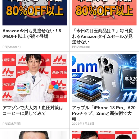
Amazon今日も見逃せない！8
「今日の目玉商品は？」毎日変
0%OFF以上が続々登場
わるAmazonタイムセールが見
逃せない
PR(Amazon)
PR(Amazon)
アマゾンで大人気！血圧対策は
アップル「iPhone 18 Pro」A20
コーヒーに足してみて
Proチップ、2nmと新技術で大
幅...
PR(森永乳業)
2026年7月23日