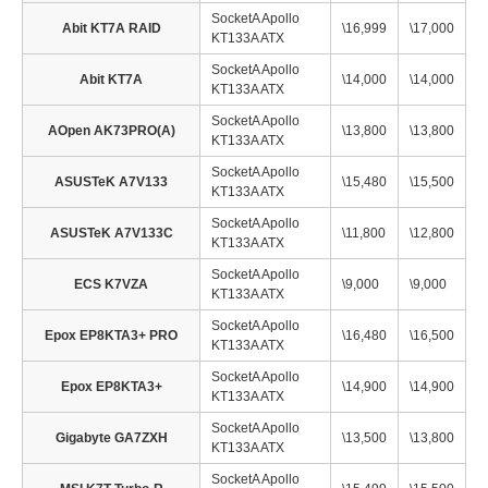
SocketA Apollo
Abit KT7A RAID
\16,999
\17,000
KT133A ATX
SocketA Apollo
Abit KT7A
\14,000
\14,000
KT133A ATX
SocketA Apollo
AOpen AK73PRO(A)
\13,800
\13,800
KT133A ATX
SocketA Apollo
ASUSTeK A7V133
\15,480
\15,500
KT133A ATX
SocketA Apollo
ASUSTeK A7V133C
\11,800
\12,800
KT133A ATX
SocketA Apollo
ECS K7VZA
\9,000
\9,000
KT133A ATX
SocketA Apollo
Epox EP8KTA3+ PRO
\16,480
\16,500
KT133A ATX
SocketA Apollo
Epox EP8KTA3+
\14,900
\14,900
KT133A ATX
SocketA Apollo
Gigabyte GA7ZXH
\13,500
\13,800
KT133A ATX
SocketA Apollo