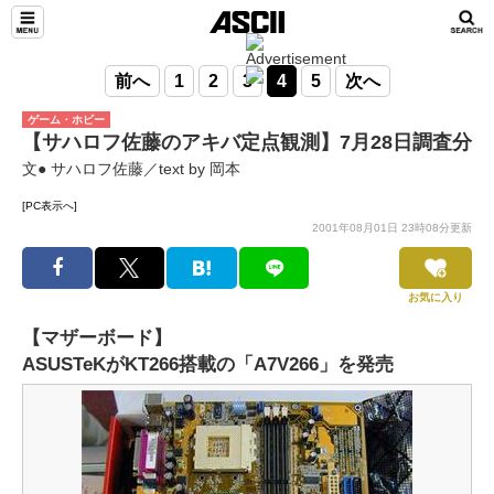
前へ
1
2
3
4
5
次へ
ゲーム・ホビー
【サハロフ佐藤のアキバ定点観測】7月28日調査分
文● サハロフ佐藤／text by 岡本
[PC表示へ]
2001年08月01日 23時08分更新
お気に入り
【マザーボード】
ASUSTeKがKT266搭載の「A7V266」を発売