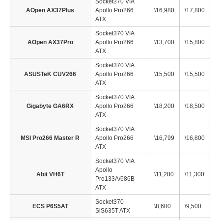
Socket370 VIA
AOpen AX37Plus
Apollo Pro266
\16,980
\17,800
ATX
Socket370 VIA
AOpen AX37Pro
Apollo Pro266
\13,700
\15,800
ATX
Socket370 VIA
ASUSTeK CUV266
Apollo Pro266
\15,500
\15,500
ATX
Socket370 VIA
Gigabyte GA6RX
Apollo Pro266
\18,200
\18,500
ATX
Socket370 VIA
MSI Pro266 Master R
Apollo Pro266
\16,799
\16,800
ATX
Socket370 VIA
Apollo
Abit VH6T
\11,280
\11,300
Pro133A/686B
ATX
Socket370
ECS P6S5AT
\8,600
\9,500
SiS635T ATX