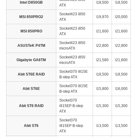
Intel D850GB
\18,500
\18,500
ATX
Socket423 i850
MSI 850PRO2
\19,970
\20,000
ATX
Socket423 i850
MSI 850PRO
\21,600
\21,600
ATX
Socket423 i850
ASUSTeK P4TM
\22,800
\22,800
microATX
Socket423 i850
Gigabyte GA8TM
\21,580
\21,600
microATX
Socket370 i815E
Abit ST6E RAID
\18,500
\18,500
B-step ATX
Socket370 i815E
Abit ST6E
\15,800
\16,000
B-step ATX
Socket370
Abit ST6 RAID
i815EP B-step
\15,300
\15,300
ATX
Socket370
Abit ST6
i815EP B-step
\13,500
\13,500
ATX