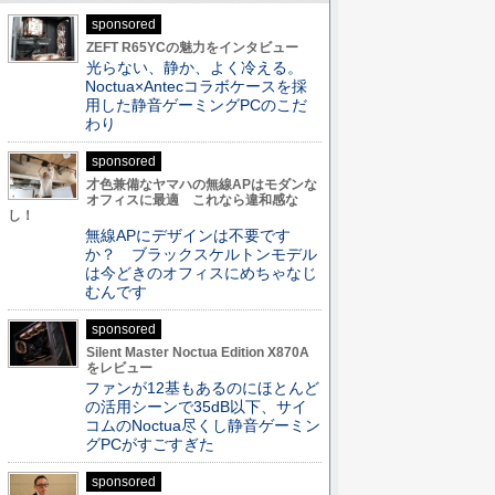
sponsored
ZEFT R65YCの魅力をインタビュー
光らない、静か、よく冷える。
Noctua×Antecコラボケースを採
用した静音ゲーミングPCのこだ
わり
sponsored
才色兼備なヤマハの無線APはモダンな
オフィスに最適 これなら違和感な
し！
無線APにデザインは不要です
か？ ブラックスケルトンモデル
は今どきのオフィスにめちゃなじ
むんです
sponsored
Silent Master Noctua Edition X870A
をレビュー
ファンが12基もあるのにほとんど
の活用シーンで35dB以下、サイ
コムのNoctua尽くし静音ゲーミン
グPCがすごすぎた
sponsored