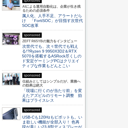
sponsored
AIによる運用自動化は、企業が生き残
るための必須条件
属人化、人手不足、アラートだら
け 「FortiSOC」が目指す次世代
SOC改革
sponsored
ZEFT R65YBの魅力をインタビュー
次世代でも、次々世代でも戦え
る!?Ryzen 9 9950X3D2＆RTX
5070を搭載するASRock尽くしの
ド安定ゲーミングPCはクリエイ
ティブな作業もどんとこい
sponsored
仕組みとしてはシンプルだが、業務へ
の効果は絶大
「現場に行くのが当たり前」を変
えたアズビルのリモート調整 効
果はプライスレス
sponsored
USB-Cも120Hzもピボットも。い
ま欲しい機能が全部入り！ 色再
現が美しい23.8型ディスプレーが