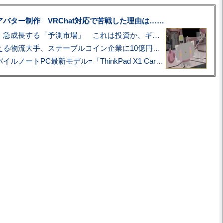
uberアバター制作 VRChat対応で苦戦した理由は……
プロ野球も対象に、急成長する「予測市場」 これは投資か、ギャンブルか
アマゾン配送を支える物流大手、ステーブルコイン企業に10億円投資のワケ
あこがれの旗艦モバイルノートPC最新モデル=「ThinkPad X1 Carbon Gen 14 Aura Edition」実機レビュー