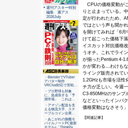
CPUの価格変動がこ
週刊アスキー特別
りと止まっている。中旬
編集 週アス
2026July
定が行われたため、A
ではという声も聞か
を開けてみれば「6月
けて起こった価格下落が“
イスカット対抗価格改
うオチ。これでライ
が揃ったPentium 4-
かが変わる…わけも
ライング販売されているPe
ASCII倶楽部
・BlenderでVTuber
1.2GHzも市場を活
アバター制作
VRChat対応で苦戦…
チ力が乏しい。今週
・プロ野球も対象
C3-850MHzのサ
に、急成長する「予
測市場」 これは…
などといったインパ
・アマゾン配送を支
価格変動はなさそう
える物流大手、ステ
ーブルコイン企業…
【関連記事】
・あこがれの旗艦モ
バイルノートPC最新
モデル=「ThinkPa…