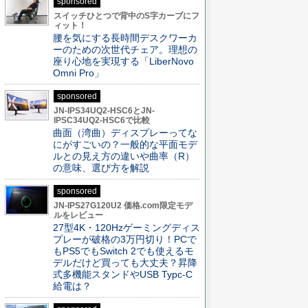
sponsored
スイッチひとつで背中のS字カーブにフ
ィット！
腰を気にする長時間デスクワーカ
ーのための次世代チェア。理想の
座り心地を実現する「LiberNovo
Omni Pro」
sponsored
JN-IPS34UQ2-HSC6とJN-
IPSC34UQ2-HSC6で比較
曲面（湾曲）ディスプレーってな
にがすごいの？一般的な平面モデ
ルとの見え方の違いや曲率（R）
の意味、選び方を解説
sponsored
JN-IPS27G120U2 価格.com限定モデ
ルをレビュー
27型4K・120Hzゲーミングディス
プレーが破格の3万円切り！PCで
もPS5でもSwitch 2でも使えるモ
デルだけど買っても大丈夫？昇降
式多機能スタンドやUSB Typc-C
給電は？