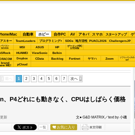
Phone/Mac
自動車
ホビー
自作PC
AV
アキバ
スマホ
ゲ
スタートアップ
アスキー
TeamLeaders
プログラミング+
SDGs
地方活性
PUACL2026
ChallengersJP
パソコン
ゲーミングPC
MSI
ASUS
HP
STORM
SEVEN
ASRock
HUAWEI
ViewSonic
Belkin
ソフトバンクの
Dropbox
CData
Backlog
Fortinet
ヤマハ
Zoom
ORACOM
IoT
brand
pCloud
new ME!
前へ
1
2
3
4
5
6
7
次へ
alatin、P4どれにも動きなく、CPUはしばらく価格
分更新
文● G&D MATRIX／text by 小磯
お気に入り
一覧