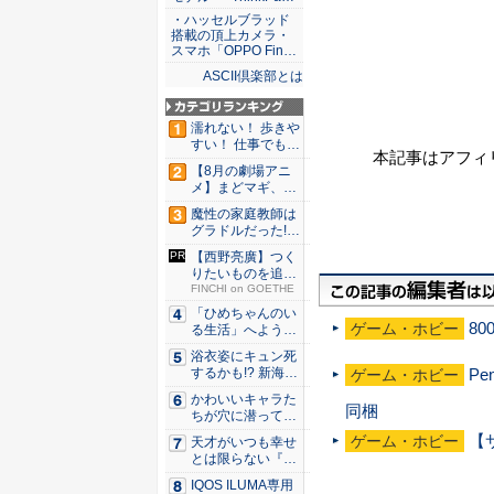
・ハッセルブラッド
搭載の頂上カメラ・
スマホ「OPPO Fin…
ASCII倶楽部とは
濡れない！ 歩きや
すい！ 仕事でも履
本記事はアフィ
ける...
【8月の劇場アニ
メ】まどマギ、13
年ぶり...
魔性の家庭教師は
グラドルだった!?
村雨...
【西野亮廣】つく
りたいものを追求
できる環...
FINCHI on GOETHE
「ひめちゃんのい
80
ゲーム・ホビー
る生活」へようこ
そ！ 「...
浴衣姿にキュン死
Pe
するかも!? 新海ま
ゲーム・ホビー
きが...
かわいいキャラた
同梱
ちが穴に潜ってひ
どい目に...
【
ゲーム・ホビー
天才がいつも幸せ
とは限らない『ダ
イヤモン...
IQOS ILUMA専用