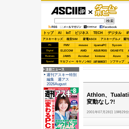
ASCII.jp
ゲーム・
ホビー
トップ
AI
IoT
ビジネス
TECH
デジタル
i
アスキーキッズ
格安SIM
家電ASCII
アスキーグルメ
週刊
FMV
mouse
iiyamaPC
Sycom
PC
ELECOM
AMD
ASUS ROG
Digital
GIGABYTE
JAWS
Acrobat
kintone
Azure
Business
S
JAPANNEXT
マカフィー
キヤノンMJ
ソフマップ
Special
注目ニュース
週刊アスキー特別
編集 週アス
2026August
Athlon、Tu
変動なし?!
2001年07月28日 19時29