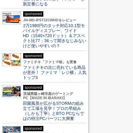
新定番になる
sponsored
JN-MD-IPST101WHDをレビュー
2万1980円のタッチ対応10.1型モ
バイルディスプレー、ワイド
HD（1540×720ドット）＆アスペ
クト比77：36って聞きなじみない
けど使いやすいの？
sponsored
ファミチキ「ファミマ味」も実食
ファミチキの次に売れている商品
が意外！ ファミマ「レジ横」人気
トップ3
sponsored
茨城県龍ヶ崎市産のゲーミング
PC【MADE IN IBARAKI】
田園風景が広がるSTORMの組み
立て工場を見学！プロの早組み
（しかも丁寧）とBTO PCならで
はの特注PCパーツに大興奮
sponsored