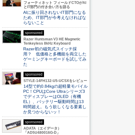
フォーティネット フィールドCTOがAI
とIT部門の付き合い方を語る
AIに振り回されないIT部門になる
ため、IT部門が今考えなければな
らないこと
sponsored
Razer Huntsman V3 HE Magnetic
Tenkeyless 8kHz Keyboard
Razer初の磁気式スイッチ採
用？ 低価格と多機能を両立した
ゲーミングキーボードを試してみ
た
sponsored
STYLE-14FH132-U5-UCSXをレビュー
14型で約0.84kgの超軽量モバイル
PC！CPUはCore Ultraシリーズ3
でディスプレーはOLED（有機
EL）、バッテリー駆動時間は13
時間超え。もう欲しくなる要素し
か見つからないッ！
sponsored
ADATA（エイデータ）
「AD5U480016G-D」