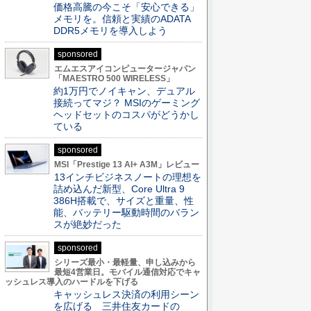
価格高騰の今こそ「安心できる」
メモリを。信頼と実績のADATA
DDR5メモリを導入しよう
sponsored
エムエスアイコンピュータージャパン
「MAESTRO 500 WIRELESS」
約1万円でノイキャン、デュアル
接続ってマジ？ MSIのゲーミング
ヘッドセットのコスパがどうかし
ている
sponsored
MSI「Prestige 13 AI+ A3M」レビュー
13インチビジネスノートの理想を
詰め込んだ新型、Core Ultra 9
386H搭載で、サイズと重量、性
能、バッテリー駆動時間のバラン
スが絶妙だった
sponsored
シリーズ最小・最軽量、申し込みから
最短4営業日。モバイル通信対応でキャ
ッシュレス導入のハードルを下げる
キャッシュレス決済の利用シーン
を広げる 三井住友カードの