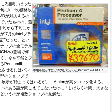
こ2週間、ぱった
にIntelの価格改
MDが対抗するの
れていたものの、蓋
中旬から下旬にか
7月のIntelプラ
訂”だった」とい
ンナップの全モデル
1.6GHzの登場で何
なく、今や平然とフ
ntiumIII-
性化させるにはパン
市場を動かすほどの力はなかったPentium 4-1.6GHz
一部のショップで
ンプル展示が始まってはいるが、「Athlonが高クロック化する」
クトのある話が聞こえてこないだけに「しばらくの間、大きな
」というのが複数ショップの見解だ。