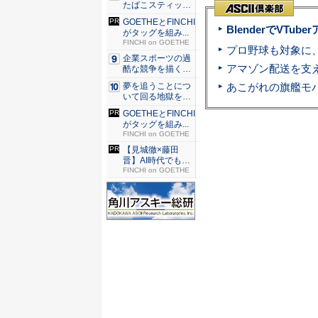
たばこスティッ
ク...
GOETHEとFINCHI
BlenderでVT
がタッグを組み...
FINCHI on GOETHE
企業スポーツの過
酷な競争を描く『J
JM ...
夢を追うことにつ
いて回る地獄を描
く『二階...
GOETHEとFINCHI
がタッグを組み...
FINCHI on GOETHE
【見城徹×藤田
晋】AI時代でも変
わらない...
FINCHI on GOETHE