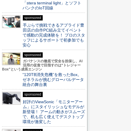
「stera terminal light」とソフト
バンクのIoT回線
sponsored
手ぶらで挑戦できるアプライド豊
田店の自作PC組み立てイベント
で感動の完成体験を！ プロのスタ
ッフによるサポートで初参加でも
安心
sponsored
ガバナンスの徹底で安全を担保し、AI
活用の促進で目指すのは“トレジャー
Box”という成長エンジン
“120TB消失危機”を救ったBox。
ゼネラルが挑むグローバルデータ
統合の舞台裏
sponsored
好評のViewSonic「モニターアー
ム」にスタイリッシュなモデルが
新登場！ アームの動きがスムーズ
で、机も広く使えてデスクトップ
環境が激変した