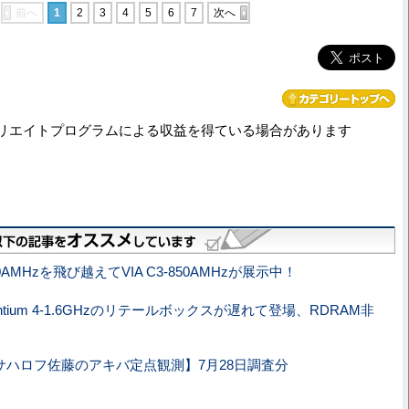
前へ
1
2
3
4
5
6
7
次へ
リエイトプログラムによる収益を得ている場合があります
0AMHzを飛び越えてVIA C3-850AMHzが展示中！
ntium 4-1.6GHzのリテールボックスが遅れて登場、RDRAM非
サハロフ佐藤のアキバ定点観測】7月28日調査分