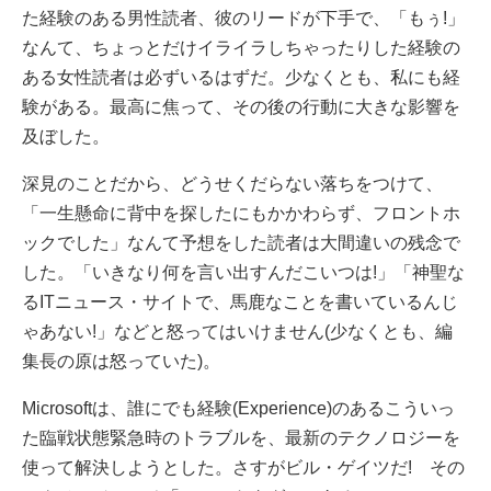
た経験のある男性読者、彼のリードが下手で、「もぅ!」
なんて、ちょっとだけイライラしちゃったりした経験の
ある女性読者は必ずいるはずだ。少なくとも、私にも経
験がある。最高に焦って、その後の行動に大きな影響を
及ぼした。
深見のことだから、どうせくだらない落ちをつけて、
「一生懸命に背中を探したにもかかわらず、フロントホ
ックでした」なんて予想をした読者は大間違いの残念で
した。「いきなり何を言い出すんだこいつは!」「神聖な
るITニュース・サイトで、馬鹿なことを書いているんじ
ゃあない!」などと怒ってはいけません(少なくとも、編
集長の原は怒っていた)。
Microsoftは、誰にでも経験(Experience)のあるこういっ
た臨戦状態緊急時のトラブルを、最新のテクノロジーを
使って解決しようとした。さすがビル・ゲイツだ! その