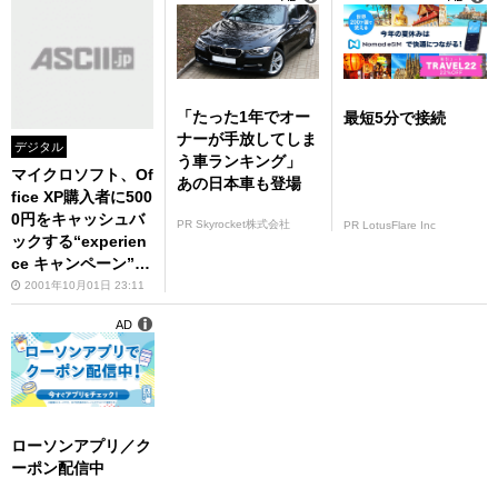
「たった1年でオー
最短5分で接続
ナーが手放してしま
デジタル
う車ランキング」
マイクロソフト、Of
あの日本車も登場
fice XP購入者に500
0円をキャッシュバ
PR Skyrocket株式会社
PR LotusFlare Inc
ックする“experien
ce キャンペーン”を
開始
2001年10月01日 23:11
AD
ローソンアプリ／ク
ーポン配信中