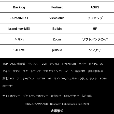
Backlog
Fortinet
ASUS
JAPANNEXT
ViewSonic
ソフマップ
brand new ME!
Belkin
HP
ヤマハ
Zoom
ソフトバンクのIoT
STORM
pCloud
ソフクリ
TOP
ASCII倶楽部
ビジネス
TECH
デジタル
iPhone/Mac
ホビー
自作PC
AV
アキバ
スマホ
スタートアップ
プログラミング+
ゲーム
格安SIM
倶楽部情報局
家電ASCII
アスキーグルメ
MITTR
IoT
サイバーセキュリティ小説コンテスト
SDGs
地方活性
サイトポリシー
プライバシーポリシー
運営会社
お問い合わせ
広告掲載
© KADOKAWA ASCII Research Laboratories, Inc. 2026
表示形式