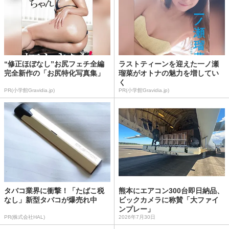
“修正ほぼなし”お尻フェチ全編
ラストティーンを迎えた一ノ瀬
完全新作の「お尻特化写真集」
瑠菜がオトナの魅力を増してい
く
PR(小学館Gravidia.jp)
PR(小学館Gravidia.jp)
タバコ業界に衝撃！「たばこ税
熊本にエアコン300台即日納品、
なし」新型タバコが爆売れ中
ビックカメラに称賛「大ファイ
ンプレー」
PR(株式会社HAL)
2026年7月30日