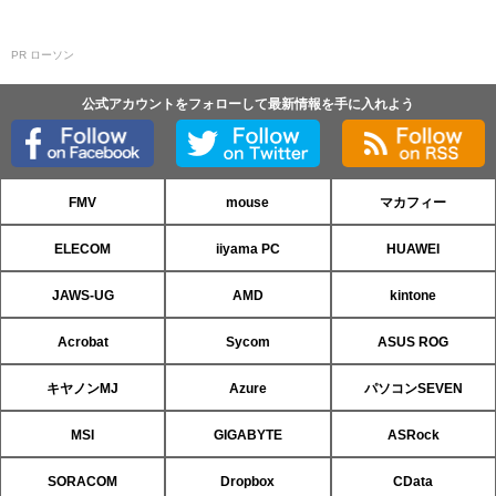
PR ローソン
公式アカウントをフォローして最新情報を手に入れよう
FMV
mouse
マカフィー
ELECOM
iiyama PC
HUAWEI
JAWS-UG
AMD
kintone
Acrobat
Sycom
ASUS ROG
キヤノンMJ
Azure
パソコンSEVEN
MSI
GIGABYTE
ASRock
SORACOM
Dropbox
CData