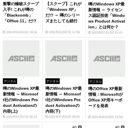
衝撃の極秘スクープ
【スクープ】これが
噂のWindows XP最
入手! これが噂の
「Windows XP」
新情報 ～ ライセン
「Blackcomb」
だ!? ～ 噂のシリー
ス認証技術「Windo
「Office 11」だ!?
ズまたしても続行
ws Product Activat
ion」とは何か？
2001年04月01日 19:34
2001年02月07日 11:59
2001年07月13日 01:41
デジタル
デジタル
デジタル
噂のWindows XP最
噂のWindows XP最
噂のOffice XP最新
新情報 ～ Microsof
新情報 ～ Microsof
情報：Microsoftが
t社のWindows Pro
t社のWindows Pro
Office XP用キーボ
duct Activationの
duct Activationの
ードを発表
内容(上)
内容(下)
2001年07月17日 05:21
2001年07月20日 09:53
2001年06月06日 15:58
AD
AD