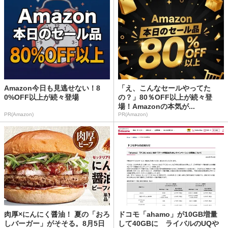
Amazon今日も見逃せない！8
「え、こんなセールやってた
0%OFF以上が続々登場
の？」80％OFF以上が続々登
場！Amazonの本気が...
PR(Amazon)
PR(Amazon)
肉厚×にんにく醤油！ 夏の「おろ
ドコモ「ahamo」が10GB増量
しバーガー」がそそる。8月5日
して40GBに ライバルのUQや