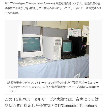
※1
ITS(Intelligent Transportation Systems):高度道路交通システム。交通渋滞や交
通事故の低減などを目的としてIT技術の利用によって作り出される、道路交通シス
テムの総称。
記者発表会でデモンストレーションが行なわれた“ITS音声ポータルサー
ビス”のサーバーシステム。左側が音声認識サーバー、右側がCTstageサ
ーバー
このITS音声ポータルサービス実験では、音声による対
話型応答に対応した沖電気のCTI(Computer Telephony