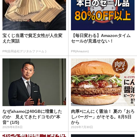
宝くじ当選で貧乏女性が人生変
【毎日変わる】Amazonタイム
えた実話
セールが見逃せない！
PR(合同会社デジタルファーム )
PR(Amazon)
なぜahamoは40GBに増量した
肉厚×にんにく醤油！ 夏の「おろ
のか 見えてきたドコモの“本
しバーガー」がそそる。8月5日
音” (1/5)
から
2026年8月6日
2026年7月30日