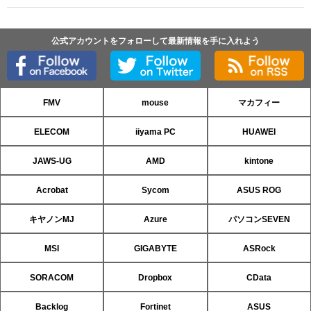
公式アカウントをフォローして最新情報を手に入れよう
FMV
mouse
マカフィー
ELECOM
iiyama PC
HUAWEI
JAWS-UG
AMD
kintone
Acrobat
Sycom
ASUS ROG
キヤノンMJ
Azure
パソコンSEVEN
MSI
GIGABYTE
ASRock
SORACOM
Dropbox
CData
Backlog
Fortinet
ASUS