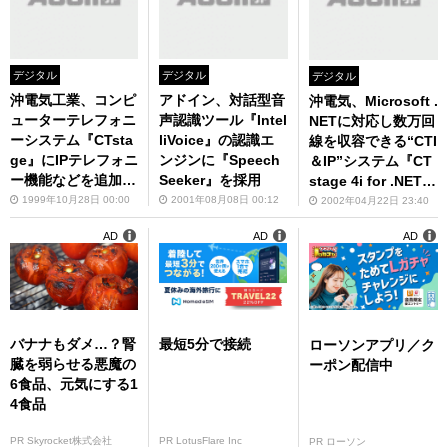
デジタル
デジタル
デジタル
沖電気工業、コンピ
アドイン、対話型音
沖電気、Microsoft .
ューターテレフォニ
声認識ツール『Intel
NETに対応し数万回
ーシステム『CTsta
liVoice』の認識エ
線を収容できる“CTI
ge』にIPテレフォニ
ンジンに『Speech
＆IP”システム『CT
ー機能などを追加し
Seeker』を採用
stage 4i for .NET』
た新バージョン発表
を発表
1999年10月28日 00:00
2001年08月08日 00:12
2002年04月22日 23:40
AD
AD
AD
バナナもダメ…？腎
最短5分で接続
ローソンアプリ／ク
臓を弱らせる悪魔の
ーポン配信中
6食品、元気にする1
4食品
PR Skyrocket株式会社
PR LotusFlare Inc
PR ローソン