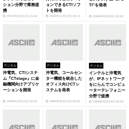
ション分野で業務提
ョンできるCTIソフ
TI”を発表
携
トを開発
2001年02月21日 21:44
2000年11月10日 00:11
1999年06月25日 00:00
デジタル
デジタル
デジタル
沖電気、CTIシステ
沖電気、コールセン
インテルと沖電気
ム『CTstage』に金
ター機能を統合した
が、IPネットワーク
融機関向けアプリケ
オフィス向けCTシ
をにらんでコンピュ
ーションを開発
ステムを発表
ーターテレフォニー
分野で提携
1998年10月16日 00:00
1998年06月24日 00:00
1999年08月26日 00:00