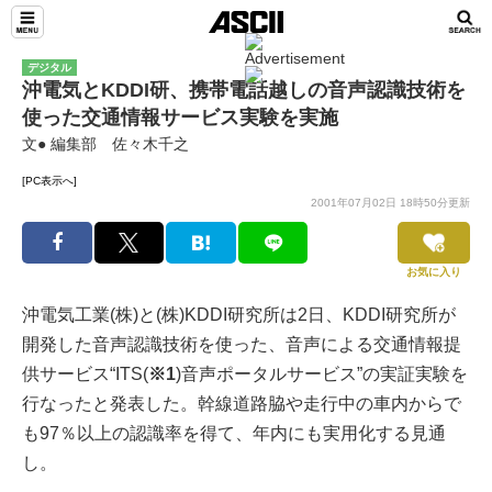
デジタル
沖電気とKDDI研、携帯電話越しの音声認識技術を
使った交通情報サービス実験を実施
文● 編集部 佐々木千之
[PC表示へ]
2001年07月02日 18時50分更新
お気に入り
沖電気工業(株)と(株)KDDI研究所は2日、KDDI研究所が
開発した音声認識技術を使った、音声による交通情報提
供サービス“ITS(
※1
)音声ポータルサービス”の実証実験を
行なったと発表した。幹線道路脇や走行中の車内からで
も97％以上の認識率を得て、年内にも実用化する見通
し。