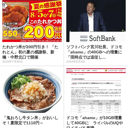
たれかつ丼が200円引き！ 「た
ソフトバンク宮川社長、ドコモ
れとん」初の夏の感謝祭、新
「ahamo」の40GBへの増量に
橋・中野北口で開催
「現時点では追従し...
2026年7月30日
2026年8月4日
「鬼おろし牛タン丼」がおいし
ドコモ「ahamo」が10GB増量
そ！夏限定で1110円～
して40GBに ライバルのUQや