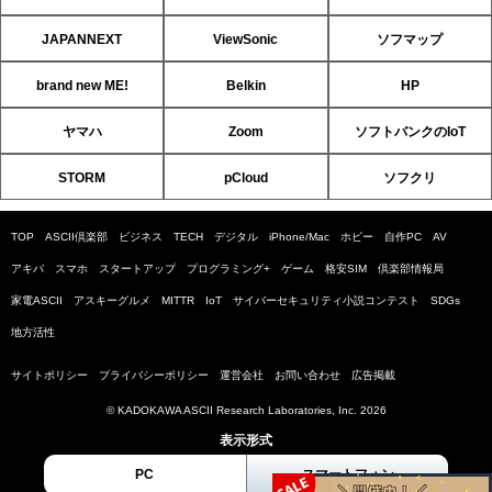
JAPANNEXT
ViewSonic
ソフマップ
brand new ME!
Belkin
HP
ヤマハ
Zoom
ソフトバンクのIoT
STORM
pCloud
ソフクリ
TOP
ASCII倶楽部
ビジネス
TECH
デジタル
iPhone/Mac
ホビー
自作PC
AV
アキバ
スマホ
スタートアップ
プログラミング+
ゲーム
格安SIM
倶楽部情報局
家電ASCII
アスキーグルメ
MITTR
IoT
サイバーセキュリティ小説コンテスト
SDGs
地方活性
サイトポリシー
プライバシーポリシー
運営会社
お問い合わせ
広告掲載
© KADOKAWA ASCII Research Laboratories, Inc. 2026
表示形式
PC
スマートフォン