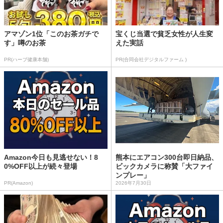
アマゾン1位「このお茶ガチで
宝くじ当選で貧乏女性が人生変
す」噂のお茶
えた実話
PR(ハーブ健康本舗)
PR(合同会社デジタルファーム )
Amazon今日も見逃せない！8
熊本にエアコン300台即日納品、
0%OFF以上が続々登場
ビックカメラに称賛「大ファイ
ンプレー」
PR(Amazon)
2026年7月30日