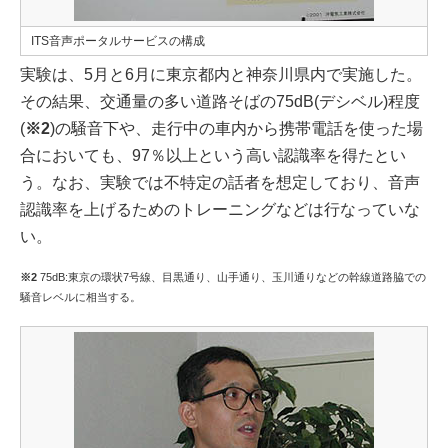
ITS音声ポータルサービスの構成
実験は、5月と6月に東京都内と神奈川県内で実施した。
その結果、交通量の多い道路そばの75dB(デシベル)程度
(
※2
)の騒音下や、走行中の車内から携帯電話を使った場
合においても、97％以上という高い認識率を得たとい
う。なお、実験では不特定の話者を想定しており、音声
認識率を上げるためのトレーニングなどは行なっていな
い。
※2
75dB:東京の環状7号線、目黒通り、山手通り、玉川通りなどの幹線道路脇での
騒音レベルに相当する。