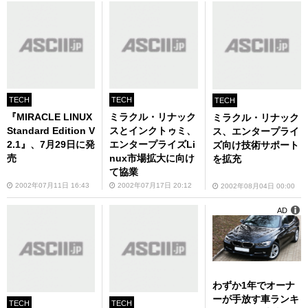
TECH
TECH
TECH
『MIRACLE LINUX
ミラクル・リナック
ミラクル・リナック
Standard Edition V
スとインクトゥミ、
ス、エンタープライ
2.1』、7月29日に発
エンタープライズLi
ズ向け技術サポート
売
nux市場拡大に向け
を拡充
て協業
2002年07月11日 16:43
2002年07月17日 20:12
2002年08月04日 00:00
AD
わずか1年でオーナ
ーが手放す車ランキ
TECH
TECH