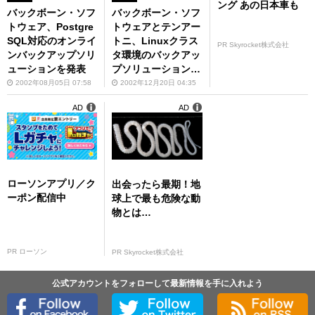
ング あの日本車も
バックボーン・ソフ
バックボーン・ソフ
トウェア、Postgre
トウェアとテンアー
SQL対応のオンライ
トニ、Linuxクラス
PR Skyrocket株式会社
ンバックアップソリ
タ環境のバックアッ
ューションを発表
プソリューションを
提供開始
2002年08月05日 07:58
2002年12月20日 04:35
AD
AD
ローソンアプリ／ク
出会ったら最期！地
ーポン配信中
球上で最も危険な動
物とは…
PR ローソン
PR Skyrocket株式会社
公式アカウントをフォローして最新情報を手に入れよう