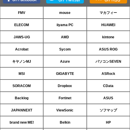
FMV
mouse
マカフィー
ELECOM
iiyama PC
HUAWEI
JAWS-UG
AMD
kintone
Acrobat
Sycom
ASUS ROG
キヤノンMJ
Azure
パソコンSEVEN
MSI
GIGABYTE
ASRock
SORACOM
Dropbox
CData
Backlog
Fortinet
ASUS
JAPANNEXT
ViewSonic
ソフマップ
brand new ME!
Belkin
HP