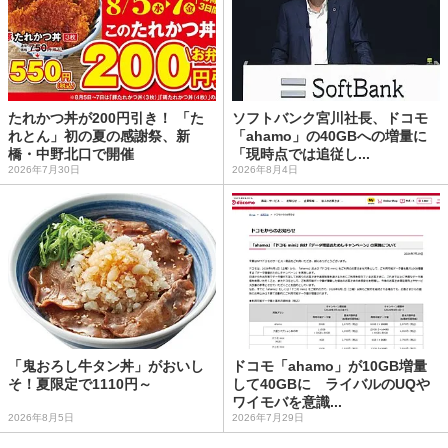
たれかつ丼が200円引き！ 「た
ソフトバンク宮川社長、ドコモ
れとん」初の夏の感謝祭、新
「ahamo」の40GBへの増量に
橋・中野北口で開催
「現時点では追従し...
2026年7月30日
2026年8月4日
「鬼おろし牛タン丼」がおいし
ドコモ「ahamo」が10GB増量
そ！夏限定で1110円～
して40GBに ライバルのUQや
ワイモバを意識...
2026年8月5日
2026年7月29日