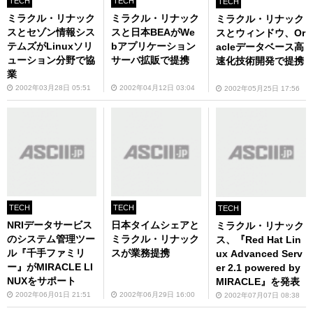
TECH
TECH
TECH
ミラクル・リナック
ミラクル・リナック
ミラクル・リナック
スとセゾン情報シス
スと日本BEAがWe
スとウィンドウ、Or
テムズがLinuxソリ
bアプリケーション
acleデータベース高
ューション分野で協
サーバ拡販で提携
速化技術開発で提携
業
2002年03月28日 05:51
2002年04月12日 03:04
2002年05月25日 17:56
TECH
TECH
TECH
NRIデータサービス
日本タイムシェアと
ミラクル・リナック
のシステム管理ツー
ミラクル・リナック
ス、『Red Hat Lin
ル『千手ファミリ
スが業務提携
ux Advanced Serv
ー』がMIRACLE LI
er 2.1 powered by
NUXをサポート
MIRACLE』を発表
2002年06月01日 21:51
2002年06月29日 16:00
2002年07月07日 08:38