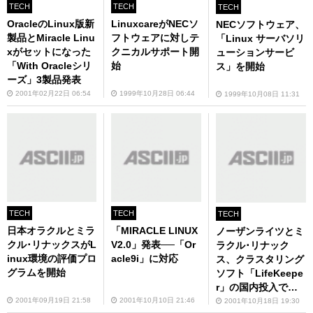
TECH
TECH
TECH
OracleのLinux版新
LinuxcareがNECソ
NECソフトウェア、
製品とMiracle Linu
フトウェアに対しテ
「Linux サーバソリ
xがセットになった
クニカルサポート開
ューションサービ
「With Oracleシリ
始
ス」を開始
ーズ」3製品発表
2001年02月22日 06:54
1999年10月28日 06:44
1999年10月08日 11:31
TECH
TECH
TECH
日本オラクルとミラ
「MIRACLE LINUX
ノーザンライツとミ
クル･リナックスがL
V2.0」発表──「Or
ラクル･リナック
inux環境の評価プロ
acle9i」に対応
ス、クラスタリング
グラムを開始
ソフト「LifeKeepe
r」の国内投入で提
携
2001年09月19日 21:58
2001年10月10日 21:46
2001年10月18日 19:30