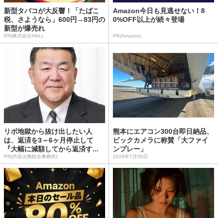
新型タバコが大反響！「たばこ
Amazon今日も見逃せない！8
税、さようなら」600円→83円の
0%OFF以上が続々登場
新型が爆売れ
PR(株式会社HAL)
PR(Amazon)
リボ地獄から抜け出したい人
熊本にエアコン300台即日納品、
は、返済を3～6ヶ月停止して
ビックカメラに称賛「大ファイ
『大幅に減額してから返済す...
ンプレー」
PR(渋谷法務総合事務所)
2026年7月30日