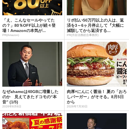
「え、こんなセールやってた
リボ払い50万円以上の人は、返
の？」80％OFF以上が続々登
済を3～6ヶ月停止して『大幅に
場！Amazonの本気が...
減額してから返済する...
PR(Amazon)
PR(渋谷法務総合事務所)
なぜahamoは40GBに増量した
肉厚×にんにく醤油！ 夏の「おろ
のか 見えてきたドコモの“本
しバーガー」がそそる。8月5日
音” (1/5)
から
2026年8月6日
2026年7月30日