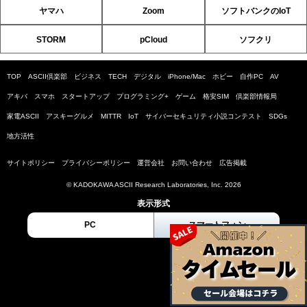
ヤマハ
Zoom
ソフトバンクのIoT
STORM
pCloud
ソフクリ
TOP
ASCII倶楽部
ビジネス
TECH
デジタル
iPhone/Mac
ホビー
自作PC
AV
アキバ
スマホ
スタートアップ
プログラミング+
ゲーム
格安SIM
倶楽部情報局
家電ASCII
アスキーグルメ
MITTR
IoT
サイバーセキュリティ小説コンテスト
SDGs
地方活性
サイトポリシー
プライバシーポリシー
運営会社
お問い合わせ
広告掲載
© KADOKAWA ASCII Research Laboratories, Inc. 2026
表示形式
PC
スマートフォン