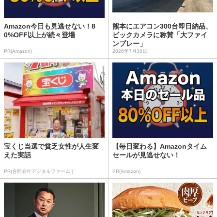
Amazon今日も見逃せない！8
熊本にエアコン300台即日納品、
0%OFF以上が続々登場
ビックカメラに称賛「大ファイ
ンプレー」
PR(Amazon)
2026年7月30日
宝くじ当選で貧乏女性が人生変
【毎日変わる】Amazonタイム
えた実話
セールが見逃せない！
PR(合同会社デジタルファーム )
PR(Amazon)