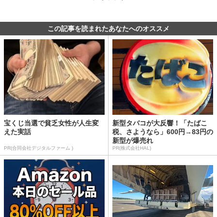
この記事を読まれたあなたへのオススメ
宝くじ当選で貧乏女性が人生変
新型タバコが大反響！「たばこ
えた実話
税、さようなら」600円→83円の
新型が爆売れ
PR(合同会社デジタルファーム )
PR(株式会社HAL)