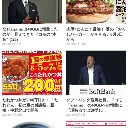
なぜahamoは40GBに増量した
肉厚×にんにく醤油！ 夏の「おろ
のか 見えてきたドコモの“本
しバーガー」がそそる。8月5日
音” (1/5)
から
2026年8月6日
2026年7月30日
たれかつ丼が200円引き！ 「た
ソフトバンク宮川社長、ドコモ
れとん」初の夏の感謝祭、新
「ahamo」の40GBへの増量に
橋・中野北口で開催
「現時点では追従し...
2026年7月30日
2026年8月4日