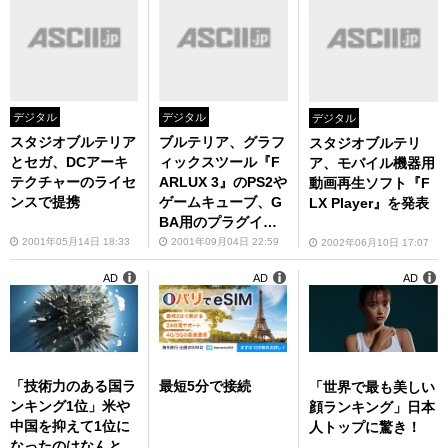
デジタル
デジタル
デジタル
スタジオブルテリア
ブルテリア、グラフ
スタジオブルテリ
とセガ、DCアーキ
ィックスツール『F
ア、モバイル機器用
テクチャーのライセ
ARLUX 3』のPS2や
動画再生ソフト『F
ンスで提携
ゲームキューブ、G
LX Player』を発表
BA用のプラグイン
を発表
2001年05月14日 18:33
2001年09月04日 22:59
2002年06月10日 17:07
AD
AD
AD
「技術力のある国ラ
最短5分で接続
「世界で最も美しい
ンキング1位」米や
顔ランキング」日本
中国を抑えて1位に
人トップに驚き！
なったのはなんと…