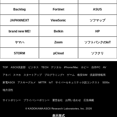
Backlog
Fortinet
ASUS
JAPANNEXT
ViewSonic
ソフマップ
brand new ME!
Belkin
HP
ヤマハ
Zoom
ソフトバンクのIoT
STORM
pCloud
ソフクリ
TOP
ASCII倶楽部
ビジネス
TECH
デジタル
iPhone/Mac
ホビー
自作PC
AV
アキバ
スマホ
スタートアップ
プログラミング+
ゲーム
格安SIM
倶楽部情報局
家電ASCII
アスキーグルメ
MITTR
IoT
サイバーセキュリティ小説コンテスト
SDGs
地方活性
サイトポリシー
プライバシーポリシー
運営会社
お問い合わせ
広告掲載
© KADOKAWA ASCII Research Laboratories, Inc. 2026
表示形式