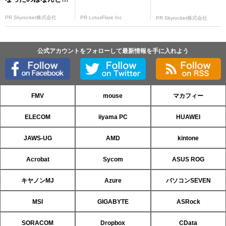
PR Skyrocket株式会社
PR LotusFlare Inc
PR Skyrocket株式会社
公式アカウントをフォローして最新情報を手に入れよう
FMV
mouse
マカフィー
ELECOM
iiyama PC
HUAWEI
JAWS-UG
AMD
kintone
Acrobat
Sycom
ASUS ROG
キヤノンMJ
Azure
パソコンSEVEN
MSI
GIGABYTE
ASRock
SORACOM
Dropbox
CData