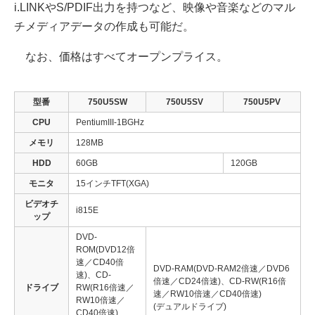
i.LINKやS/PDIF出力を持つなど、映像や音楽などのマル
チメディアデータの作成も可能だ。
なお、価格はすべてオープンプライス。
型番
750U5SW
750U5SV
750U5PV
CPU
PentiumIII-1BGHz
メモリ
128MB
HDD
60GB
120GB
モニタ
15インチTFT(XGA)
ビデオチ
i815E
ップ
DVD-
ROM(DVD12倍
速／CD40倍
DVD-RAM(DVD-RAM2倍速／DVD6
速)、CD-
倍速／CD24倍速)、CD-RW(R16倍
ドライブ
RW(R16倍速／
速／RW10倍速／CD40倍速)
RW10倍速／
(デュアルドライブ)
CD40倍速)