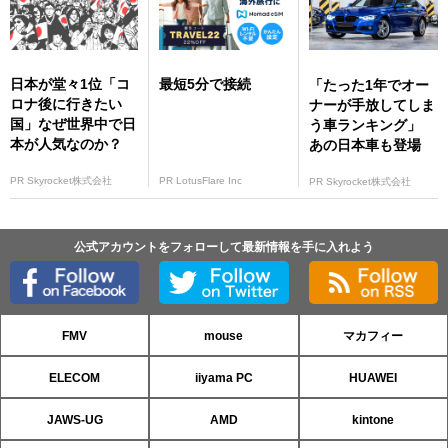
日本が堂々1位「コ
最短5分で接続
「たった1年でオー
ロナ後に行きたい
ナーが手放してしま
国」なぜ世界中で日
う車ランキング」
本が人気なのか？
あの日本車も登場
PR Skyrocket株式会社
PR LotusFlare Inc
PR Skyrocket株式会社
公式アカウントをフォローして最新情報を手に入れよう
FMV
mouse
マカフィー
ELECOM
iiyama PC
HUAWEI
JAWS-UG
AMD
kintone