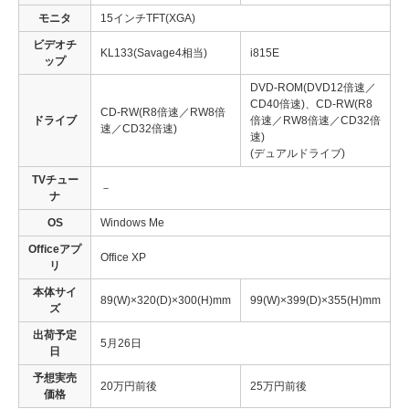
モニタ
15インチTFT(XGA)
ビデオチ
KL133(Savage4相当)
i815E
ップ
DVD-ROM(DVD12倍速／
CD40倍速)、CD-RW(R8
CD-RW(R8倍速／RW8倍
ドライブ
倍速／RW8倍速／CD32倍
速／CD32倍速)
速)
(デュアルドライブ)
TVチュー
－
ナ
OS
Windows Me
Officeアプ
Office XP
リ
本体サイ
89(W)×320(D)×300(H)mm
99(W)×399(D)×355(H)mm
ズ
出荷予定
5月26日
日
予想実売
20万円前後
25万円前後
価格