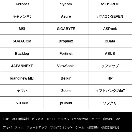
Acrobat
Sycom
ASUS ROG
キヤノンMJ
Azure
パソコンSEVEN
MSI
GIGABYTE
ASRock
SORACOM
Dropbox
CData
Backlog
Fortinet
ASUS
JAPANNEXT
ViewSonic
ソフマップ
brand new ME!
Belkin
HP
ヤマハ
Zoom
ソフトバンクのIoT
STORM
pCloud
ソフクリ
TOP
ASCII倶楽部
ビジネス
TECH
デジタル
iPhone/Mac
ホビー
自作PC
AV
アキバ
スマホ
スタートアップ
プログラミング+
ゲーム
格安SIM
倶楽部情報局