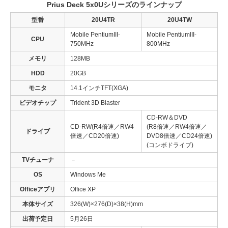
Prius Deck 5x0Uシリーズのラインナップ
型番
20U4TR
20U4TW
Mobile PentiumIII-
Mobile PentiumIII-
CPU
750MHz
800MHz
メモリ
128MB
HDD
20GB
モニタ
14.1インチTFT(XGA)
ビデオチップ
Trident 3D Blaster
CD-RW＆DVD
CD-RW(R4倍速／RW4
(R8倍速／RW4倍速／
ドライブ
倍速／CD20倍速)
DVD8倍速／CD24倍速)
(コンボドライブ)
TVチューナ
－
OS
Windows Me
Officeアプリ
Office XP
本体サイズ
326(W)×276(D)×38(H)mm
出荷予定日
5月26日