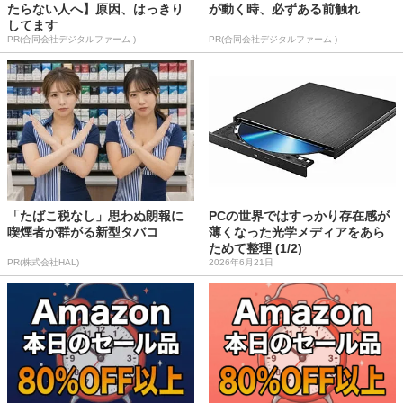
たらない人へ】原因、はっきり
が動く時、必ずある前触れ
してます
PR(合同会社デジタルファーム )
PR(合同会社デジタルファーム )
「たばこ税なし」思わぬ朗報に
PCの世界ではすっかり存在感が
喫煙者が群がる新型タバコ
薄くなった光学メディアをあら
ためて整理 (1/2)
PR(株式会社HAL)
2026年6月21日