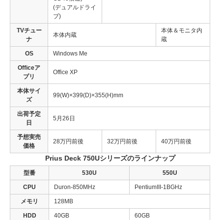
(デュアルドライ
ブ)
TVチュー
本体＆モニタ内
本体内蔵
ナ
蔵
OS
Windows Me
Officeア
Office XP
プリ
本体サイ
99(W)×399(D)×355(H)mm
ズ
出荷予定
5月26日
日
予想実売
28万円前後
32万円前後
40万円前後
価格
Prius Deck 750Uシリーズのラインナップ
型番
530U
550U
CPU
Duron-850MHz
PentiumIII-1BGHz
メモリ
128MB
HDD
40GB
60GB