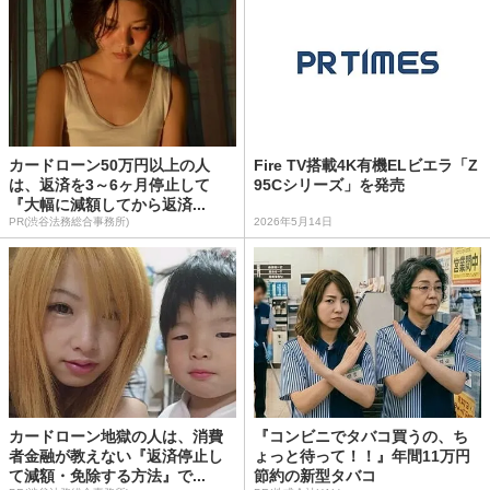
カードローン50万円以上の人
Fire TV搭載4K有機ELビエラ「Z
は、返済を3～6ヶ月停止して
95Cシリーズ」を発売
『大幅に減額してから返済...
PR(渋谷法務総合事務所)
2026年5月14日
カードローン地獄の人は、消費
『コンビニでタバコ買うの、ち
者金融が教えない『返済停止し
ょっと待って！！』年間11万円
て減額・免除する方法』で...
節約の新型タバコ