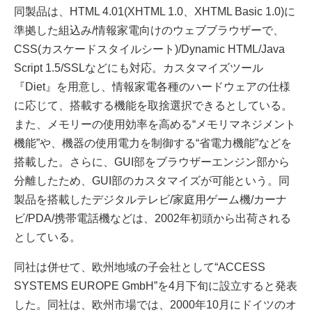
同製品は、HTML 4.01(XHTML 1.0、XHTML Basic 1.0)に
準拠した組込み/情報家電向けのウェブブラウザーで、
CSS(カスケードスタイルシート)/Dynamic HTML/Java
Script 1.5/SSLなどにも対応。カスタマイズツール
『Diet』を用意し、情報家電各種のハードウェアの仕様
に応じて、搭載する機能を取捨選択できるとしている。
また、メモリーの使用効率を高める“メモリマネジメント
機能”や、機器の使用電力を制御する“省電力機能”などを
搭載した。さらに、GUI部をブラウザーエンジン部から
分離したため、GUI部のカスタマイズが可能という。同
製品を搭載したデジタルテレビ/家庭用ゲーム機/カーナ
ビ/PDA/携帯電話機などは、2002年初頭から出荷される
としている。
同社は併せて、欧州地域の子会社として“ACCESS
SYSTEMS EUROPE GmbH”を4月下旬に設立すると発表
した。同社は、欧州市場では、2000年10月にドイツのオ