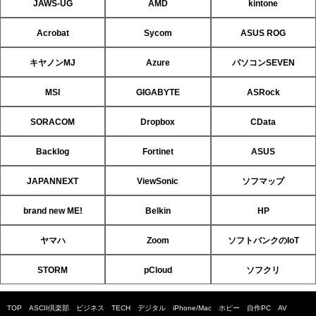
JAWS-UG
AMD
kintone
Acrobat
Sycom
ASUS ROG
キヤノンMJ
Azure
パソコンSEVEN
MSI
GIGABYTE
ASRock
SORACOM
Dropbox
CData
Backlog
Fortinet
ASUS
JAPANNEXT
ViewSonic
ソフマップ
brand new ME!
Belkin
HP
ヤマハ
Zoom
ソフトバンクのIoT
STORM
pCloud
ソフクリ
TOP
ASCII倶楽部
ビジネス
TECH
デジタル
iPhone/Mac
ホビー
自作PC
AV