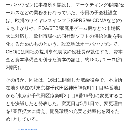
ーバハウゼンに事務所を開設し、マーケティング/開発/セ
ールスなどの業務を行なっていた。今回の子会社設立
は、欧州のワイヤレスインフラ(GPRS/W-CDMAなど)の
立ち上がりや、PDA/STB/家庭用ゲーム機などの市場拡
大に対応し、欧州市場への同社製ソフトの供給体制を強
化するためのものという。設立地はオーバハウゼンで、
CEOには同社の荒川亨代表取締役社長が就任する。資本
金と資本準備金を併せた資本の額は、約180万ユーロ(約
2億円)。
そのほか、同社は、16日に開催した取締役会で、本店所
在地を現在の｢東京都千代田区神田神保町1丁目64番地｣
から｢東京都千代田区猿楽町2丁目8番16号｣に変更するこ
とを決議したと発表した。変更日は5月1日で、変更理由
を｢業容拡大に備え、開発環境の充実と効率化を図るた
め｣としている。