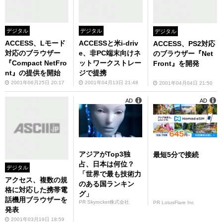
デジタル
デジタル
デジタル
ACCESS、Lモード
ACCESSと米i-driv
ACCESS、PS2対応
対応のブラウザー
e、非PC端末向けネ
のブラウザー『Net
『Compact NetFro
ットワークストレー
Front』を開発
nt』の提供を開始
ジで提携
2001年06月25日 20:17
2001年04月13日 21:48
2001年04月04日 21:50
AD
AD
アジアがTop3独
最短5分で接続
占、日本は何位？
デジタル
「世界で最も技術力
アクセス、複数の規
のある国ランキン
格に対応した携帯電
グ」
話機用ブラウザーを
PR Skyrocket株式会社
PR LotusFlare Inc
発表
2001年03月19日 18:59