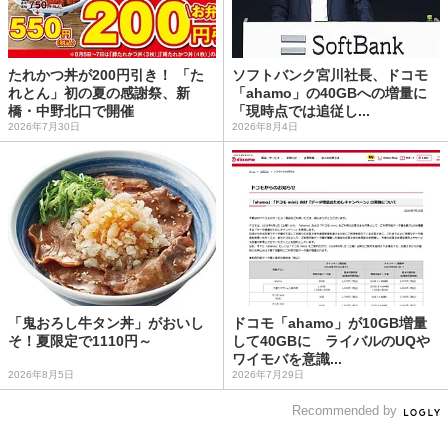
たれかつ丼が200円引き！ 「た
ソフトバンク宮川社長、ドコモ
れとん」初の夏の感謝祭、新
「ahamo」の40GBへの増量に
橋・中野北口で開催
「現時点では追従し...
2026年7月30日
2026年8月4日
「鬼おろし牛タン丼」がおいし
ドコモ「ahamo」が10GB増量
そ！夏限定で1110円～
して40GBに ライバルのUQや
ワイモバを意識...
2026年8月5日
2026年7月29日
Recommended by