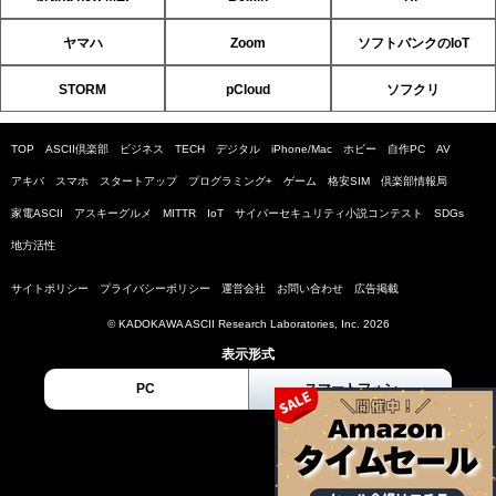
ヤマハ
Zoom
ソフトバンクのIoT
STORM
pCloud
ソフクリ
TOP
ASCII倶楽部
ビジネス
TECH
デジタル
iPhone/Mac
ホビー
自作PC
AV
アキバ
スマホ
スタートアップ
プログラミング+
ゲーム
格安SIM
倶楽部情報局
家電ASCII
アスキーグルメ
MITTR
IoT
サイバーセキュリティ小説コンテスト
SDGs
地方活性
サイトポリシー
プライバシーポリシー
運営会社
お問い合わせ
広告掲載
© KADOKAWA ASCII Research Laboratories, Inc. 2026
表示形式
PC
スマートフォン