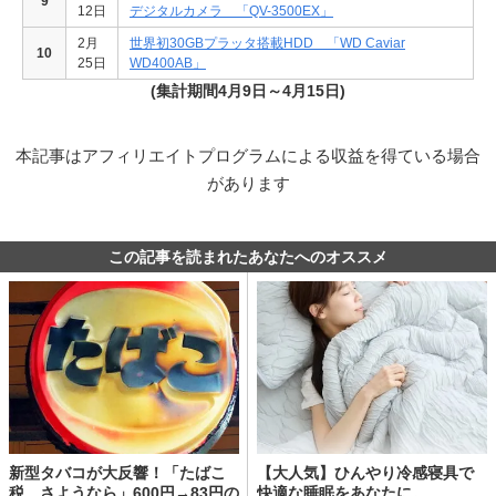
9
12日
デジタルカメラ 「QV-3500EX」
2月
世界初30GBプラッタ搭載HDD 「WD Caviar
10
25日
WD400AB」
(集計期間4月9日～4月15日)
本記事はアフィリエイトプログラムによる収益を得ている場合
があります
この記事を読まれたあなたへのオススメ
新型タバコが大反響！「たばこ
【大人気】ひんやり冷感寝具で
税、さようなら」600円→83円の
快適な睡眠をあなたに。