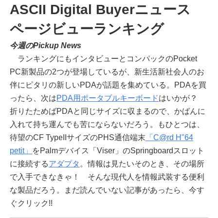
ASCII Digital Buyerニュース
ページビューランキング
今週のPickup News
ランキングにもインタビューとコンパックのPocket
PC新製品の2つが登場しているが、新生活新社会人のお
伴にピタリの新しいPDAが話題を集めている。PDAを買
ったら、次は
PDA用ポータブルキーボード
はいかが？
折りたためばPDAと同じサイズに収まるので、かばんに
入れて持ち運んでも苦にならないだろう。もひとつは、
待望のCF TypeIIサイズのPHS通信端末
「C@rd H"64
petit」
をPalmデバイス「Viser」のSpringboardスロット
に接続する
アダプタ
。情報は見たいそのとき、その場所
で入手できなきゃ！ そんな現代人を情報武装する便利
な製品だろう。まだ読んでいない記事があったら、今す
ぐクリック!!