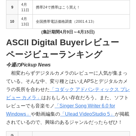
4月
9
携帯24で携帯はこう買え！
11日
4月
10
全国携帯電話価格調査（2001.4.13）
13日
(集計期間4月9日～4月15日)
ASCII Digital Buyerレビュー
ページビューランキング
今週のPickup News
相変わらずデジタルカメラのレビューに人気が集まっ
ている。そんな中、変り種とはいえAPSとデジタルカメ
ラの長所を合わせた
「コダック アドバンティックス プレ
ビュー カメラ」
はおもしろい存在だろう。また、ソフト
レビューでも音楽モノ
「Singer Song Writer 6.0 for
Windows」
や動画編集の
「Ulead VideoStudio 5」
が掲載
されているので、興味のあるジャンルだったらぜひ！
ラ