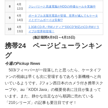
4月
8
クレバリーと高速電脳がHDDの特価セールを実施中
12日
4月
ポータブル太陽充電器が登場、世界が滅んでもケータ
9
14日
イとゲームボーイは安泰!?
4月
1.3GB CD-R／RWメディア“DDCD”対応のCD-RWドラ
10
13日
イブが世界初登場！
(集計期間4月9日～4月15日)
携帯24 ページビューランキン
グ
今週のPickup News
503iフィーバーが一段落したと思ったら、ケータイフ
ァンの視線は早くも次に登場するであろう新機種へと向
いているようです。Jフォン西日本のカメラ付き携帯スク
ープや、au「KDDI Java」の概要発表に注目が集まって
います。また、静かな出足ながら順調に売れている
「210シリーズ」の記事も要注目ですぞ！