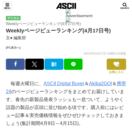
デジタル
Weeklyページビューランキング(4月17日号)
Weeklyページビューランキング(4月17日号)
文● 編集部
[PC表示へ]
2001年04月17日 00時01分更新
お気に入り
毎週火曜日に、
ASCII Digital Buyer
＆
Akiba2GO!
＆
携帯
24
のページビューランキングをまとめてお届けしていま
す。春先の新製品発表ラッシュも一息ついて、ようやく
話題の製品が店頭に並び始める頃です。購入前にはレビ
ュー記事＆実売価格情報をぜひぜひチェックしておきま
しょう(集計期間4月9日～4月15日)。