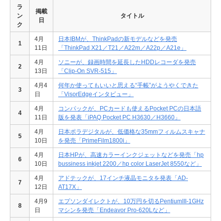
ラ
掲載
ン
タイトル
日
ク
4月
日本IBMが、ThinkPadの新モデルなどを発売
1
11日
「ThinkPad X21／T21／A22m／A22p／A21e」
4月
ソニーが、録画時間を延長したHDDレコーダを発売
2
13日
「Clip-On SVR-515」
4月4
何年か使ってもいいと思える“手帳”がようやくできた
3
日
「VisorEdgeインタビュー」
4月
コンパックが、PCカードも使えるPocket PCの日本語
4
11日
版を発表「iPAQ Pocket PC H3630／H3660」
4月
日本ポラデジタルが、低価格な35mmフィルムスキャナ
5
10日
を発売「PrimeFilm1800i」
4月
日本HPが、高速カラーインクジェットなどを発売「hp
6
10日
bussiness inkjet 2200／hp color LaserJet 8550など」
4月
アドテックが、17インチ液晶モニタを発表「AD-
7
12日
AT17X」
4月9
エプソンダイレクトが、10万円を切るPentiumIII-1GHz
8
日
マシンを発売「Endeavor Pro-620Lなど」