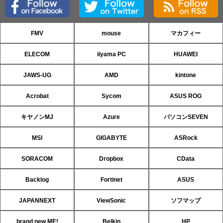
FMV
mouse
マカフィー
ELECOM
iiyama PC
HUAWEI
JAWS-UG
AMD
kintone
Acrobat
Sycom
ASUS ROG
キヤノンMJ
Azure
パソコンSEVEN
MSI
GIGABYTE
ASRock
SORACOM
Dropbox
CData
Backlog
Fortinet
ASUS
JAPANNEXT
ViewSonic
ソフマップ
brand new ME!
Belkin
HP