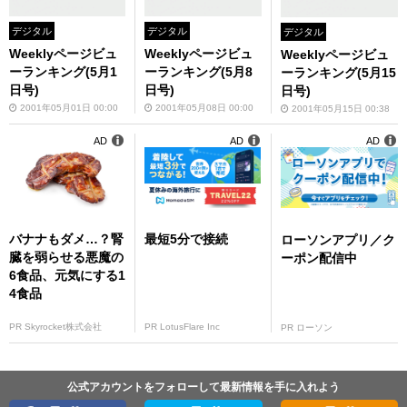
デジタル
デジタル
デジタル
Weeklyページビュ
Weeklyページビュ
Weeklyページビュ
ーランキング(5月1
ーランキング(5月8
ーランキング(5月15
日号)
日号)
日号)
2001年05月01日 00:00
2001年05月08日 00:00
2001年05月15日 00:38
AD
AD
AD
バナナもダメ…？腎
最短5分で接続
ローソンアプリ／ク
臓を弱らせる悪魔の
ーポン配信中
6食品、元気にする1
4食品
PR Skyrocket株式会社
PR LotusFlare Inc
PR ローソン
公式アカウントをフォローして最新情報を手に入れよう