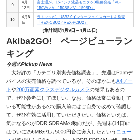
4月
富士通が、15インチ液晶モニタを3機種発売「VL-
9
12日
150VA／VL-150SS／VL-150SD」
4月8
ラトックが、USB2.0インターフェイスカードを発売
10
日
「REX-CBU2／REX-PCIU2」
(集計期間4月9日～4月15日)
Akiba2GO! ページビューラン
キング
今週のPickup News
大好評の「カテゴリ別実売価格調査」。先週はPalmデ
バイスの実売価格を調べているが、そのほかにも
A4ノー
ト
や
200万画素クラスデジタルカメラ
の結果もあるの
で、ぜひ参考にしてほしい。なお、価格は常に変動して
いる可能性があるので購入前にはご自身で改めて確認し
て、ぜひ有効に活用していただきたい。価格といえば、
気になるのがDDR SDRAMの動向だが、先週末(14日)に
はついに256MBが1万5000円台に突入したという
ニュー