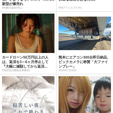
新型が爆売れ
PR(株式会社HAL)
PR(アイリスプラザ)
カードローン50万円以上の人
熊本にエアコン300台即日納品、
は、返済を3～6ヶ月停止して
ビックカメラに称賛「大ファイ
『大幅に減額してから返済...
ンプレー」
PR(渋谷法務総合事務所)
2026年7月30日