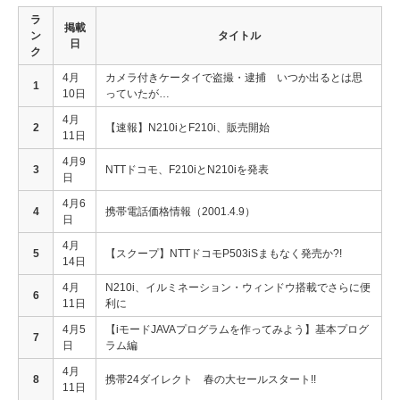
ラ
掲載
ン
タイトル
日
ク
4月
カメラ付きケータイで盗撮・逮捕 いつか出るとは思
1
10日
っていたが…
4月
2
【速報】N210iとF210i、販売開始
11日
4月9
3
NTTドコモ、F210iとN210iを発表
日
4月6
4
携帯電話価格情報（2001.4.9）
日
4月
5
【スクープ】NTTドコモP503iSまもなく発売か?!
14日
4月
N210i、イルミネーション・ウィンドウ搭載でさらに便
6
11日
利に
4月5
【iモードJAVAプログラムを作ってみよう】基本プログ
7
日
ラム編
4月
8
携帯24ダイレクト 春の大セールスタート!!
11日