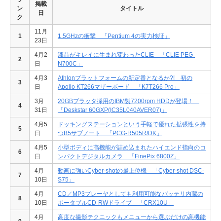
掲載
ン
タイトル
日
ク
11月
1
1.5GHzの衝撃 「Pentium 4の実力検証」
23日
4月2
液晶がキレイに生まれ変わったCLIE 「CLIE PEG-
2
日
N700C」
4月3
Athlonプラットフォームの新定番となるか?! 初の
3
日
Apollo KT266マザーボード 「K7T266 Pro」
3月
20GBプラッタ採用のIBM製7200rpm HDDが登場！
4
31日
「Deskstar 60GXP(IC35L040AVER07)」
4月5
ドッキングステーションという手軽で優れた拡張性を持
5
日
つB5サブノート 「PCG-R505R/DK」
4月5
小型ボディに高機能が詰め込まれたハイエンド指向のコ
6
日
ンパクトデジタルカメラ 「FinePix 6800Z」
4月
動画に強いCyber-shotの最上位機 「Cyber-shot DSC-
7
10日
S75」
4月
CD／MP3プレーヤとしても利用可能なバッテリ内蔵の
8
10日
ポータブルCD-RWドライブ 「CRX10U」
4月
高度な撮影テクニックもメニューから選ぶだけの高機能