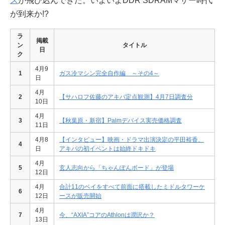
ス
が飛び込んできた。いよいよDDR SDRAMマザー時代
が到来か!?
ラ
掲載
ン
タイトル
日
ク
4月9
1
ガス冷マシン完全自作編 ～その4～
日
4月
2
【サハロフ佐藤のアキバ定点観測】4月7日調査分
10日
4月
3
【秋葉原・新宿】Palmデバイス実売価格調査
11日
4月8
【インタビュー】映画・ドラマ出演決定の平田裕香、
4
日
アキバの初イベントは始終ドキドキ
4月
5
玄人志向から「ちゃんぽんボード」が登場
12日
4月
合計11のベイをすべて前面に搭載したミドルタワーケ
6
12日
ースが販売開始
4月
7
今、“AXIA”コアのAthlonは潤沢か？
13日