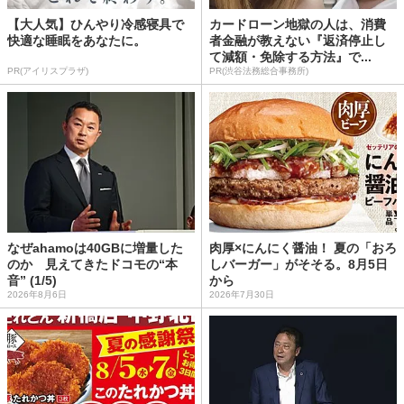
【大人気】ひんやり冷感寝具で
カードローン地獄の人は、消費
快適な睡眠をあなたに。
者金融が教えない『返済停止し
て減額・免除する方法』で...
PR(アイリスプラザ)
PR(渋谷法務総合事務所)
なぜahamoは40GBに増量した
肉厚×にんにく醤油！ 夏の「おろ
のか 見えてきたドコモの“本
しバーガー」がそそる。8月5日
音” (1/5)
から
2026年8月6日
2026年7月30日