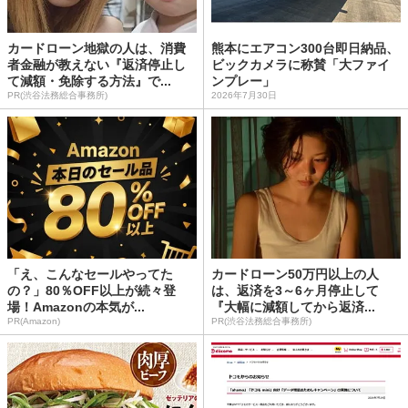
カードローン地獄の人は、消費
熊本にエアコン300台即日納品、
者金融が教えない『返済停止し
ビックカメラに称賛「大ファイ
て減額・免除する方法』で...
ンプレー」
PR(渋谷法務総合事務所)
2026年7月30日
「え、こんなセールやってた
カードローン50万円以上の人
の？」80％OFF以上が続々登
は、返済を3～6ヶ月停止して
場！Amazonの本気が...
『大幅に減額してから返済...
PR(Amazon)
PR(渋谷法務総合事務所)