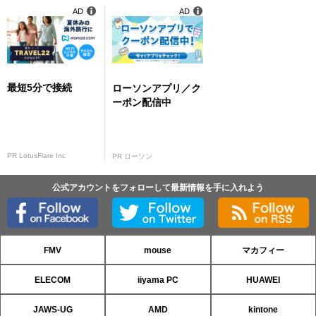
AD
AD
最短5分で接続
ローソンアプリ／ク
ーポン配信中
PR LotusFlare Inc
PR ローソン
公式アカウントをフォローして最新情報を手に入れよう
FMV
mouse
マカフィー
ELECOM
iiyama PC
HUAWEI
JAWS-UG
AMD
kintone