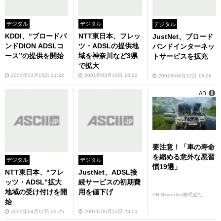
デジタル
デジタル
デジタル
KDDI、“ブロードバ
NTT東日本、フレッ
JustNet、ブロード
ンドDION ADSLコ
ツ・ADSLの提供地
バンドインターネッ
ース”の提供を開始
域を神奈川など3県
トサービスを拡充
で拡大
2001年03月15日 21:32
2001年03月19日 18:22
2001年04月12日 15:06
AD
要注意！「車の寿命
を縮める意外な悪習
デジタル
デジタル
慣19選」
NTT東日本、“フレ
JustNet、ADSL接
ッツ・ADSL”拡大
続サービスの初期費
地域の受け付けを開
用を値下げ
PR Skyrocket株式会社
始
2001年04月17日 23:25
2001年06月12日 23:03