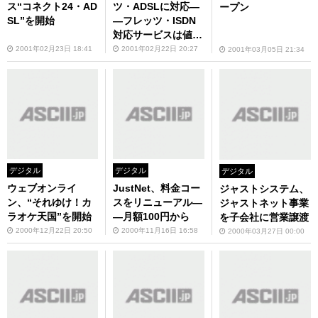
ス“コネクト24・AD
ツ・ADSLに対応―
ープン
SL”を開始
―フレッツ・ISDN
対応サービスは値下
げ
2001年02月23日 18:41
2001年02月22日 20:27
2001年03月05日 21:34
デジタル
デジタル
デジタル
ウェブオンライ
JustNet、料金コー
ジャストシステム、
ン、“それゆけ！カ
スをリニューアル―
ジャストネット事業
ラオケ天国”を開始
―月額100円から
を子会社に営業譲渡
2000年12月22日 20:50
2000年11月16日 16:58
2000年03月27日 00:00