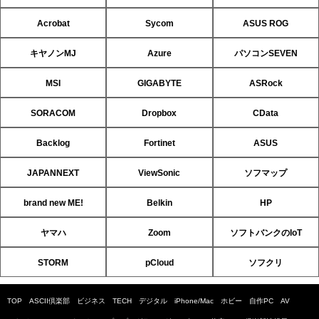
Acrobat
Sycom
ASUS ROG
キヤノンMJ
Azure
パソコンSEVEN
MSI
GIGABYTE
ASRock
SORACOM
Dropbox
CData
Backlog
Fortinet
ASUS
JAPANNEXT
ViewSonic
ソフマップ
brand new ME!
Belkin
HP
ヤマハ
Zoom
ソフトバンクのIoT
STORM
pCloud
ソフクリ
TOP
ASCII倶楽部
ビジネス
TECH
デジタル
iPhone/Mac
ホビー
自作PC
AV