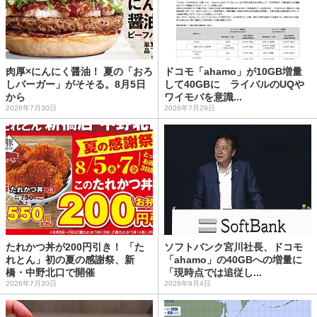
肉厚×にんにく醤油！ 夏の「おろ
ドコモ「ahamo」が10GB増量
しバーガー」がそそる。8月5日
して40GBに ライバルのUQや
から
ワイモバを意識...
2026年7月30日
2026年7月29日
たれかつ丼が200円引き！ 「た
ソフトバンク宮川社長、ドコモ
れとん」初の夏の感謝祭、新
「ahamo」の40GBへの増量に
橋・中野北口で開催
「現時点では追従し...
2026年7月30日
2026年8月4日