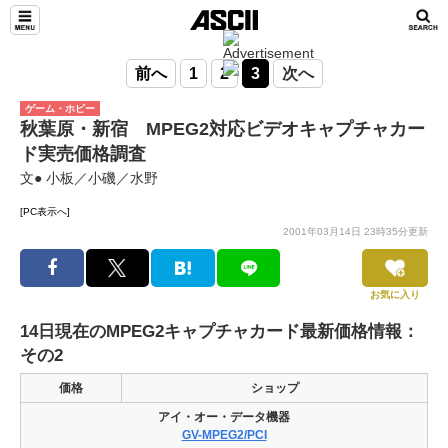
前へ
1
2
3
次へ
ゲーム・ホビー
秋葉原・新宿 MPEG2対応ビデオキャプチャカー
ド実売価格調査
文● 小板／小磯／水野
[PC表示へ]
2001年03月14日 23時35分更新
お気に入り
14日現在のMPEG2キャプチャカード最新価格情報：
その2
価格
ショップ
アイ・オー・データ機器
GV-MPEG2/PCI