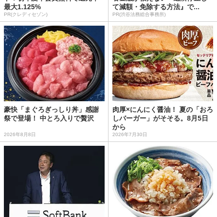
最大1.125%
て減額・免除する方法』で...
PR(クレディセゾン)
PR(渋谷法務総合事務所)
豪快「まぐろぎっしり丼」感謝
肉厚×にんにく醤油！ 夏の「おろ
祭で登場！ 中とろ入りで贅沢
しバーガー」がそそる。8月5日
から
2026年8月8日
2026年7月30日