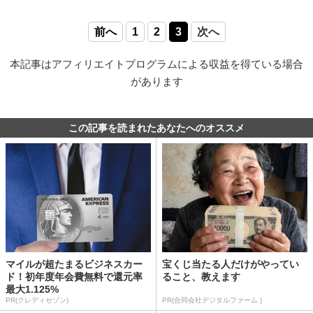
前へ
1
2
3
次へ
本記事はアフィリエイトプログラムによる収益を得ている場合
があります
この記事を読まれたあなたへのオススメ
マイルが超たまるビジネスカー
宝くじ当たる人だけがやってい
ド！初年度年会費無料で還元率
ること、教えます
最大1.125%
PR(クレディセゾン)
PR(合同会社デジタルファーム )