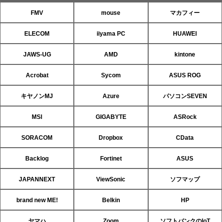
FMV
mouse
マカフィー
ELECOM
iiyama PC
HUAWEI
JAWS-UG
AMD
kintone
Acrobat
Sycom
ASUS ROG
キヤノンMJ
Azure
パソコンSEVEN
MSI
GIGABYTE
ASRock
SORACOM
Dropbox
CData
Backlog
Fortinet
ASUS
JAPANNEXT
ViewSonic
ソフマップ
brand new ME!
Belkin
HP
ヤマハ
Zoom
ソフトバンクのIoT