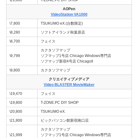
\29,800
T-ZONE.PC DIY SHOP
AOPen
VideoStation VA1000
\7,800
TSUKUMO eX.(台数限定)
\8,280
ソフトアイランド秋葉原店
\8,700
フェイス
カクタソフマップ
\9,799
ソフマップ1号店 Chicago Windows専門店
ソフマップ新宿4号店 ChicagoII
\9,800
カクタソフマップ
クリエイティブメディア
Video BLASTER MovieMaker
\19,470
フェイス
\19,800
T-ZONE.PC DIY SHOP
\20,800
TSUKUMO eX.
\21,800
ビックパソコン館新宿南口店
カクタソフマップ
\21,999
ソフマップ1号店 Chicago Windows専門店