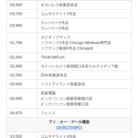
\28,800
ギガパレス秋葉原本店
\29,700
コムサテライト3号店
クレバリー1号店
\29,980
クレバリー3号店
カクタソフマップ
\31,799
ソフマップ1号店 Chicago Windows専門店
ソフマップ新宿4号店 ChicagoII
\32,400
TSUKUMO eX.
\32,800
ヨドバシカメラ新宿西口本店マルチメディア館
\33,500
ZOA 秋葉原本店
\33,600
ソフトアイランド秋葉原店
高速電脳
\34,800
ビックパソコン館新宿新南口店
ビックパソコン館新宿東口店
\34,970
フェイス
アイ・オー・データ機器
GV-BCTV4/PCI
\13,500
コムサテライト3号店