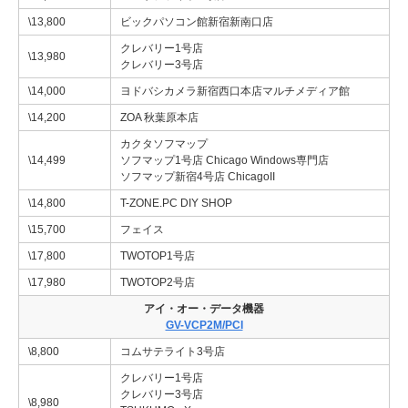
\13,800
ビックパソコン館新宿新南口店
クレバリー1号店
\13,980
クレバリー3号店
\14,000
ヨドバシカメラ新宿西口本店マルチメディア館
\14,200
ZOA 秋葉原本店
カクタソフマップ
\14,499
ソフマップ1号店 Chicago Windows専門店
ソフマップ新宿4号店 ChicagoII
\14,800
T-ZONE.PC DIY SHOP
\15,700
フェイス
\17,800
TWOTOP1号店
\17,980
TWOTOP2号店
アイ・オー・データ機器
GV-VCP2M/PCI
\8,800
コムサテライト3号店
クレバリー1号店
クレバリー3号店
\8,980