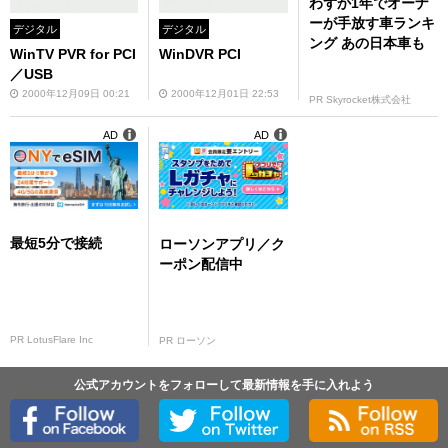
わずか1年でオーナ
ーが手放す車ランキ
デジタル
デジタル
ング あの日本車も
WinTV PVR for PCI
WinDVR PCI
／USB
2000年12月09日 00:21
2000年12月01日 22:53
PR Skyrocket株式会社
AD
AD
最短5分で接続
ローソンアプリ／ク
ーポン配信中
PR LotusFlare Inc
PR ローソン
公式アカウントをフォローして最新情報を手に入れよう