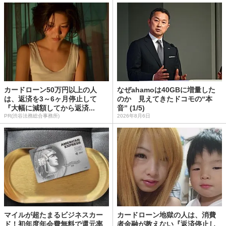
カードローン50万円以上の人
なぜahamoは40GBに増量した
は、返済を3～6ヶ月停止して
のか 見えてきたドコモの“本
『大幅に減額してから返済...
音” (1/5)
PR(渋谷法務総合事務所)
2026年8月6日
マイルが超たまるビジネスカー
カードローン地獄の人は、消費
ド！初年度年会費無料で還元率
者金融が教えない『返済停止し