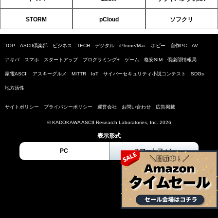
STORM
pCloud
ソフクリ
TOP
ASCII倶楽部
ビジネス
TECH
デジタル
iPhone/Mac
ホビー
自作PC
AV
アキバ
スマホ
スタートアップ
プログラミング+
ゲーム
格安SIM
倶楽部情報局
家電ASCII
アスキーグルメ
MITTR
IoT
サイバーセキュリティ小説コンテスト
SDGs
地方活性
サイトポリシー
プライバシーポリシー
運営会社
お問い合わせ
広告掲載
© KADOKAWA ASCII Research Laboratories, Inc. 2026
表示形式
PC
スマートフォン