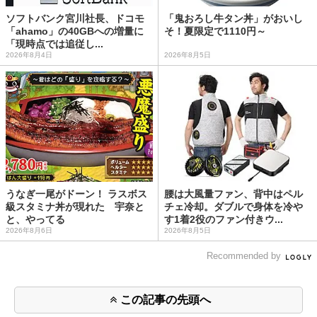
ソフトバンク宮川社長、ドコモ
「鬼おろし牛タン丼」がおいし
「ahamo」の40GBへの増量に
そ！夏限定で1110円～
「現時点では追従し...
2026年8月4日
2026年8月5日
うなぎ一尾がドーン！ ラスボス
腰は大風量ファン、背中はペル
級スタミナ丼が現れた 宇奈と
チェ冷却。ダブルで身体を冷や
と、やってる
す1着2役のファン付きウ...
2026年8月6日
2026年8月5日
Recommended by
この記事の先頭へ