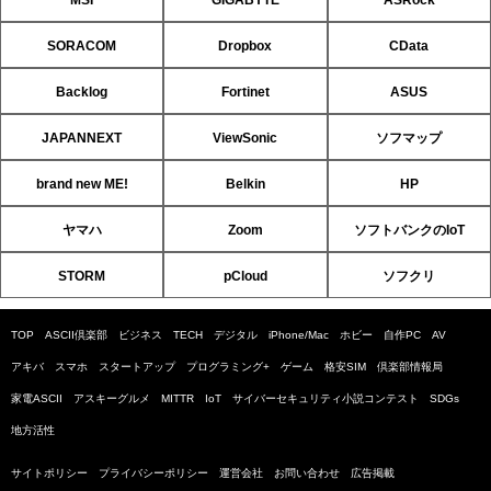
SORACOM
Dropbox
CData
Backlog
Fortinet
ASUS
JAPANNEXT
ViewSonic
ソフマップ
brand new ME!
Belkin
HP
ヤマハ
Zoom
ソフトバンクのIoT
STORM
pCloud
ソフクリ
TOP
ASCII倶楽部
ビジネス
TECH
デジタル
iPhone/Mac
ホビー
自作PC
AV
アキバ
スマホ
スタートアップ
プログラミング+
ゲーム
格安SIM
倶楽部情報局
家電ASCII
アスキーグルメ
MITTR
IoT
サイバーセキュリティ小説コンテスト
SDGs
地方活性
サイトポリシー
プライバシーポリシー
運営会社
お問い合わせ
広告掲載