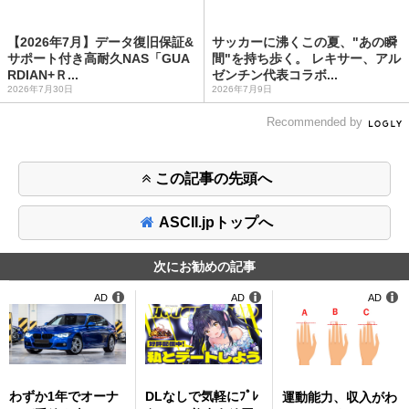
【2026年7月】データ復旧保証&
サッカーに沸くこの夏、"あの瞬
サポート付き高耐久NAS「GUA
間"を持ち歩く。 レキサー、アル
RDIAN+Ｒ...
ゼンチン代表コラボ...
2026年7月30日
2026年7月9日
Recommended by
この記事の先頭へ
ASCII.jpトップへ
次にお勧めの記事
AD
AD
AD
わずか1年でオーナ
DLなしで気軽にﾌﾟﾚ
運動能力、収入がわ