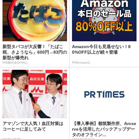
新型タバコが大反響！「たばこ
Amazon今日も見逃せない！8
税、さようなら」600円→83円の
0%OFF以上が続々登場
新型が爆売れ
PR(株式会社HAL)
PR(Amazon)
アマゾンで大人気！血圧対策は
【導入事例】都筑製作所、Arcse
コーヒーに足してみて
rveを活用したバックアップデー
タのオフライン...