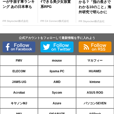
ーが手放す車ランキ
ｲできる美少女放置
かる？「指の長さで
ング あの日本車も
系RPG
わかる10のこと」海
外研究で明らかに
PR Skyrocket株式会社
PR C4 Connect株式会社
PR Skyrocket株式会社
公式アカウントをフォローして最新情報を手に入れよう
FMV
mouse
マカフィー
ELECOM
iiyama PC
HUAWEI
JAWS-UG
AMD
kintone
Acrobat
Sycom
ASUS ROG
キヤノンMJ
Azure
パソコンSEVEN
MSI
GIGABYTE
ASRock