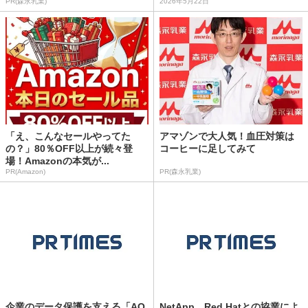
PR(森永乳業)
2026年5月22日
「え、こんなセールやってた
アマゾンで大人気！血圧対策は
の？」80％OFF以上が続々登
コーヒーに足してみて
場！Amazonの本気が...
PR(Amazon)
PR(森永乳業)
企業のデータ保護を支える「AO
NetApp、Red Hatとの協業によ