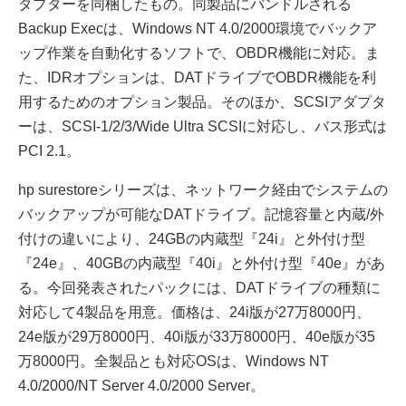
ダプターを同梱したもの。同製品にバンドルされる
Backup Execは、Windows NT 4.0/2000環境でバックア
ップ作業を自動化するソフトで、OBDR機能に対応。ま
た、IDRオプションは、DATドライブでOBDR機能を利
用するためのオプション製品。そのほか、SCSIアダプタ
ーは、SCSI-1/2/3/Wide Ultra SCSIに対応し、バス形式は
PCI 2.1。
hp surestoreシリーズは、ネットワーク経由でシステムの
バックアップが可能なDATドライブ。記憶容量と内蔵/外
付けの違いにより、24GBの内蔵型『24i』と外付け型
『24e』、40GBの内蔵型『40i』と外付け型『40e』があ
る。今回発表されたパックには、DATドライブの種類に
対応して4製品を用意。価格は、24i版が27万8000円、
24e版が29万8000円、40i版が33万8000円、40e版が35
万8000円。全製品とも対応OSは、Windows NT
4.0/2000/NT Server 4.0/2000 Server。