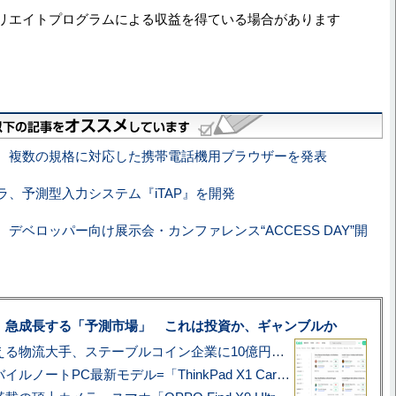
リエイトプログラムによる収益を得ている場合があります
、複数の規格に対応した携帯電話機用ブラウザーを発表
ラ、予測型入力システム『iTAP』を開発
デベロッパー向け展示会・カンファレンス“ACCESS DAY”開
、急成長する「予測市場」 これは投資か、ギャンブルか
アマゾン配送を支える物流大手、ステーブルコイン企業に10億円投資のワケ
あこがれの旗艦モバイルノートPC最新モデル=「ThinkPad X1 Carbon Gen 14 Aura Edition」実機レビュー