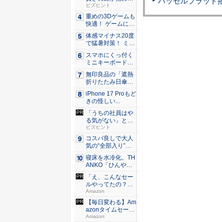
た。経営者...
ビズヒント
重めの3Dゲームも
快適！ ゲームに強
いH...
体感マイナス20度
で猛暑対策！ ミズ
ノの...
スマホにくっ付く
ミニキーボード！
触ってわ...
無印良品の「遮熱
折りたたみ日傘」
約160...
iPhone 17 Proもど
きの怪しい...
「うちの社員はや
る気がない」と嘆
くリーダ...
ビズヒント
コスパ良しで大人
気の“全部入り”の
アンド...
寝床を水冷化。TH
ANKO「ひんやり
水流...
「え、こんなセー
ルやってたの？」
80％O...
Amazon
【毎日変わる】Am
azonタイムセール
が...
Amazon