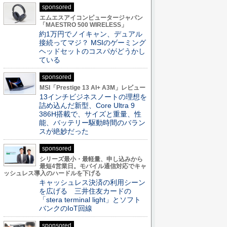
sponsored
エムエスアイコンピュータージャパン
「MAESTRO 500 WIRELESS」
約1万円でノイキャン、デュアル
接続ってマジ？ MSIのゲーミング
ヘッドセットのコスパがどうかし
ている
sponsored
MSI「Prestige 13 AI+ A3M」レビュー
13インチビジネスノートの理想を
詰め込んだ新型、Core Ultra 9
386H搭載で、サイズと重量、性
能、バッテリー駆動時間のバラン
スが絶妙だった
sponsored
シリーズ最小・最軽量、申し込みから
最短4営業日。モバイル通信対応でキャ
ッシュレス導入のハードルを下げる
キャッシュレス決済の利用シーン
を広げる 三井住友カードの
「stera terminal light」とソフト
バンクのIoT回線
sponsored