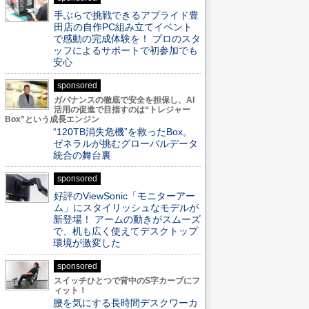
手ぶらで挑戦できるアプライド豊
田店の自作PC組み立てイベント
で感動の完成体験を！ プロのスタ
ッフによるサポートで初参加でも
安心
sponsored
ガバナンスの徹底で安全を担保し、AI
活用の促進で目指すのは“トレジャー
Box”という成長エンジン
“120TB消失危機”を救ったBox。
ゼネラルが挑むグローバルデータ
統合の舞台裏
sponsored
好評のViewSonic「モニターアー
ム」にスタイリッシュなモデルが
新登場！ アームの動きがスムーズ
で、机も広く使えてデスクトップ
環境が激変した
sponsored
スイッチひとつで背中のS字カーブにフ
ィット！
腰を気にする長時間デスクワーカ