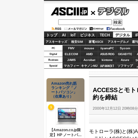
ASCII.jp
デジタル
トップ
AI
IoT
ビジネス
TECH
デジタル
i
アスキーキッズ
格安SIM
家電ASCII
アスキーグルメ
週刊
FMV
mouse
iiyamaPC
Sycom
PC
ELECOM
AMD
ASUS ROG
Digital
GIGABYTE
JAWS
Acrobat
kintone
Azure
Business
S
JAPANNEXT
マカフィー
キヤノンMJ
ソフマップ
Special
Amazon売れ筋
ランキング「ノ
ACCESSと
ートパソコン」
約を締結
（在庫あり）
1
2000年12月12日 20時08
【Amazon.co.jp限
モトローラ(株)と(株
定】HP ノートパソ