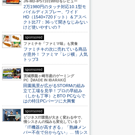
JN-MD-IPST101WHDをレビュー
2万1980円のタッチ対応10.1型モ
バイルディスプレー、ワイド
HD（1540×720ドット）＆アスペ
クト比77：36って聞きなじみない
けど使いやすいの？
sponsored
ファミチキ「ファミマ味」も実食
ファミチキの次に売れている商品
が意外！ ファミマ「レジ横」人気
トップ3
sponsored
茨城県龍ヶ崎市産のゲーミング
PC【MADE IN IBARAKI】
田園風景が広がるSTORMの組み
立て工場を見学！プロの早組み
（しかも丁寧）とBTO PCならで
はの特注PCパーツに大興奮
sponsored
ビジネスIT環境が大きく変わる中で、
情シスさんの悩みも変化している？
「IT機器が高すぎる」「熟練メン
バー不在で分からない」… 情シス