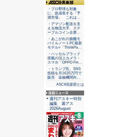
ASCII倶楽部
・プロ野球も対象
に、急成長する「予
測市場」 これは…
・アマゾン配送を支
える物流大手、ステ
ーブルコイン企業…
・あこがれの旗艦モ
バイルノートPC最新
モデル=「ThinkPa…
・ハッセルブラッド
搭載の頂上カメラ・
スマホ「OPPO Fin…
・トランプ氏、SNS
投稿を月1620万円で
販売 金融機関向…
ASCII倶楽部とは
注目ニュース
週刊アスキー特別
編集 週アス
2026August