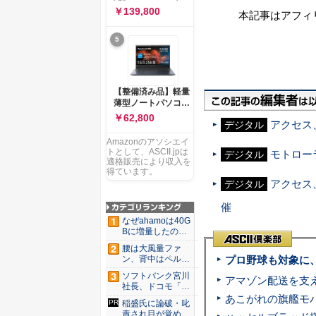
ー 83K9003JJP ノー
ソコン Vivobook 15
￥139,800
本記事はアフィ
トPC
M1502NAQ 15.6イ
ンチ AMD Ryzen 7
5
170 メモリ16GB
SSD 512GB
Microsoft 365
Personal (24か月版)
搭載 Windows 11 重
【整備済み品】軽量
量1.7kg Wi-Fi 6E ク
薄型ノートパソコン
ワイエットブルー
dynabook G83 ■
￥62,800
M1502NAQ-
アクセス
デジタル
13.3型
R7165BUWS
FHD(1920x1080) -
Amazonのアソシエイ
高性能第11世代Core
トとして、ASCII.jpは
モトロー
デジタル
i5-1135G7 - メモリ
適格販売により収入を
16GB - SSD 256GB
得ています。
- Webカメラ -
アクセス、
デジタル
WiFi&Bluetooth -
USB Type-C - MS
催
Office 2021 - Win11
なぜahamoは40G
搭載
Bに増量したの
か ...
腰は大風量ファ
プロ野球も対象に
ン、背中はペルチ
ェ冷却。ダ...
ソフトバンク宮川
社長、ドコモ「ah
amo...
稲盛氏に論破・叱
責され目が覚め