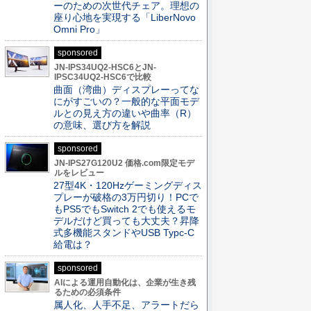
ーのための次世代チェア。理想の
座り心地を実現する「LiberNovo
Omni Pro」
sponsored
JN-IPS34UQ2-HSC6とJN-
IPSC34UQ2-HSC6で比較
曲面（湾曲）ディスプレーってな
にがすごいの？一般的な平面モデ
ルとの見え方の違いや曲率（R）
の意味、選び方を解説
sponsored
JN-IPS27G120U2 価格.com限定モデ
ルをレビュー
27型4K・120Hzゲーミングディス
プレーが破格の3万円切り！PCで
もPS5でもSwitch 2でも使えるモ
デルだけど買っても大丈夫？昇降
式多機能スタンドやUSB Typc-C
給電は？
sponsored
AIによる運用自動化は、企業が生き残
るための必須条件
属人化、人手不足、アラートだら