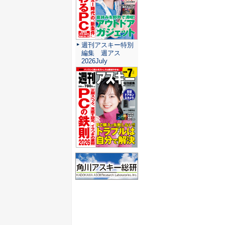
週刊アスキー特別
編集 週アス
2026July