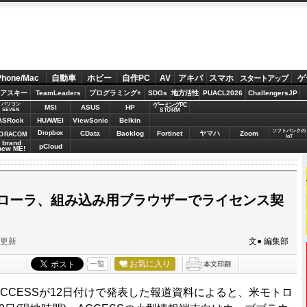
Phone/Mac
自動車
ホビー
自作PC
AV
アキバ
スマホ
ゲ
スタートアップ
アスキー
TeamLeaders
プログラミング+
SDGs
地方活性
PUACL2026
ChallengersJP
パソコン
ゲーミングPC
MSI
ASUS
HP
STORM
SEVEN
ASRock
HUAWEI
ViewSonic
Belkin
ソフトバンクの
Dropbox
CData
Backlog
Fortinet
ヤマハ
Zoom
ORACOM
IoT
brand
pCloud
new ME!
モトローラ、組み込み用ブラウザーでライセンス契
分更新
文● 編集部
お気に入り
一覧
)ACCESSが12日付けで発表した報道資料によると、米モトロ