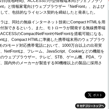
12日(現地時間)、ACCESSの小型情報端末向けウェブブラウ
tFront』と情報家電向けウェブブラウザー『NetFront』、および
関して、包括的なライセンス契約を締結したと発表した。
は、同社の無線インターネット技術にCompact HTMLを用
を付加できるという。また、モトローラが開発する無線携帯端
ESSのCompactNetFrontやNetFrontを搭載可能になる。
Frontは、Compact HTMLに準拠した携帯端末用のウェブブラウ
コモのiモード対応携帯電話において、1000万台以上の出荷実
tFrontは、フレーム、JavaScript、Cookieなどの機能を
のウェブブラウザー。テレビ、STB、ゲーム機、PDA、ワ
、国内外のメーカーが製造する90機種以上の製品に採用さ