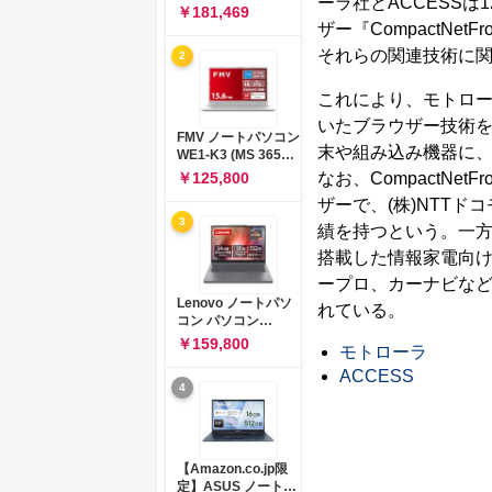
ーラ社とACCESSは
コン 15-fd 15.6イン
￥181,469
チ インテル Core 5
ザー『CompactNe
120U メモリ16GB
それらの関連技術に
2
SSD512GB
Windows 11
Microsoft Office
これにより、モトローラ
2024搭載 WPS
いたブラウザー技術
Office搭載 カメラシ
FMV ノートパソコン
ャッター 指紋認証 薄
末や組み込み機器に、ACC
WE1-K3 (MS 365
型 Copilotキー搭載
Personal/Copilotキ
なお、CompactNet
￥125,800
ナチュラルシルバー
ー搭載/Win 11/15.6
(BJ0M5PA-AAAI)
ザーで、(株)NTTド
型/Core
3
i5/16GB/SSD
績を持つという。一方、Ne
512GB/ホワイト)
搭載した情報家電向け
FMVWK3E15W_AZ
ープロ、カーナビなど
Lenovo ノートパソ
れている。
コン パソコン
IdeaPad Slim 3 14.0
￥159,800
モトローラ
インチ AMD
Ryzen™ 5 8640HS
ACCESS
4
メモリ16GB
SSD512GB
Microsoft 365 試用
版 Windows11 バッ
テリー駆動12.6時間
【Amazon.co.jp限
重量1.39kg ルナグレ
定】ASUS ノートパ