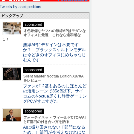
Tweets by asciijpeditors
ピックアップ
sponsored
才色兼備なヤマハの無線APはモダンな
オフィスに最適 これなら違和感な
し！
無線APにデザインは不要です
か？ ブラックスケルトンモデル
は今どきのオフィスにめちゃなじ
むんです
sponsored
Silent Master Noctua Edition X870A
をレビュー
ファンが12基もあるのにほとんど
の活用シーンで35dB以下、サイ
コムのNoctua尽くし静音ゲーミン
グPCがすごすぎた
sponsored
フォーティネット フィールドCTOがAI
とIT部門の付き合い方を語る
AIに振り回されないIT部門になる
ため、IT部門が今考えなければな