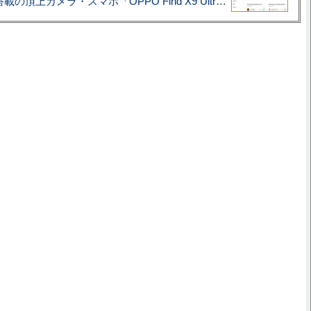
ハッセルブラッド搭載の頂上カメラ・スマホ「OPPO Find X9 Ultra」実写レビュー=プロが本気で徹底撮影しました!!