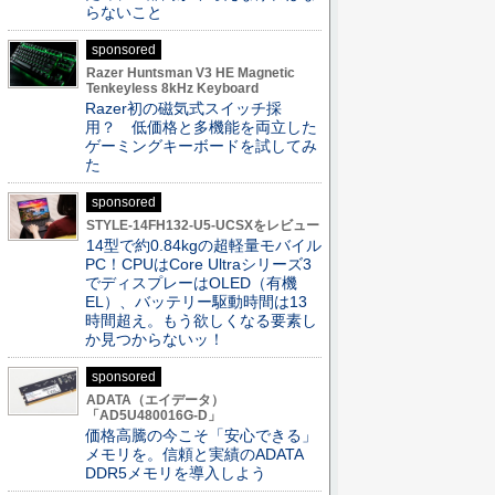
らないこと
sponsored
Razer Huntsman V3 HE Magnetic
Tenkeyless 8kHz Keyboard
Razer初の磁気式スイッチ採
用？ 低価格と多機能を両立した
ゲーミングキーボードを試してみ
た
sponsored
STYLE-14FH132-U5-UCSXをレビュー
14型で約0.84kgの超軽量モバイル
PC！CPUはCore Ultraシリーズ3
でディスプレーはOLED（有機
EL）、バッテリー駆動時間は13
時間超え。もう欲しくなる要素し
か見つからないッ！
sponsored
ADATA（エイデータ）
「AD5U480016G-D」
価格高騰の今こそ「安心できる」
メモリを。信頼と実績のADATA
DDR5メモリを導入しよう