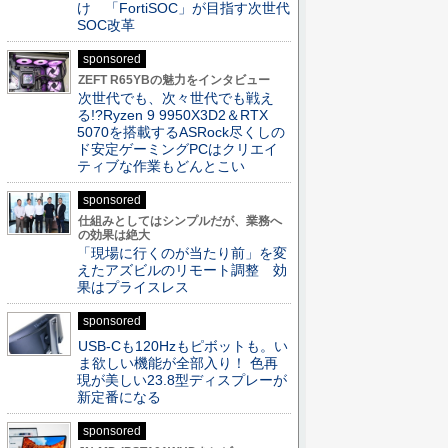
け 「FortiSOC」が目指す次世代
SOC改革
sponsored
ZEFT R65YBの魅力をインタビュー
次世代でも、次々世代でも戦え
る!?Ryzen 9 9950X3D2＆RTX
5070を搭載するASRock尽くしの
ド安定ゲーミングPCはクリエイ
ティブな作業もどんとこい
sponsored
仕組みとしてはシンプルだが、業務へ
の効果は絶大
「現場に行くのが当たり前」を変
えたアズビルのリモート調整 効
果はプライスレス
sponsored
USB-Cも120Hzもピボットも。い
ま欲しい機能が全部入り！ 色再
現が美しい23.8型ディスプレーが
新定番になる
sponsored