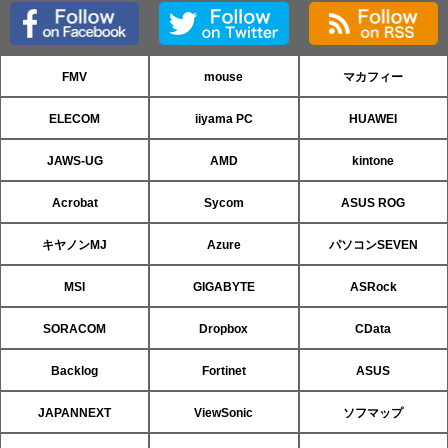
FMV
mouse
マカフィー
ELECOM
iiyama PC
HUAWEI
JAWS-UG
AMD
kintone
Acrobat
Sycom
ASUS ROG
キヤノンMJ
Azure
パソコンSEVEN
MSI
GIGABYTE
ASRock
SORACOM
Dropbox
CData
Backlog
Fortinet
ASUS
JAPANNEXT
ViewSonic
ソフマップ