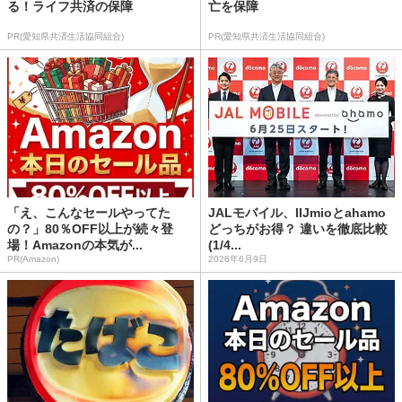
る！ライフ共済の保障
亡を保障
PR(愛知県共済生活協同組合)
PR(愛知県共済生活協同組合)
「え、こんなセールやってた
JALモバイル、IIJmioとahamo
の？」80％OFF以上が続々登
どっちがお得？ 違いを徹底比較
場！Amazonの本気が...
(1/4...
PR(Amazon)
2026年6月9日