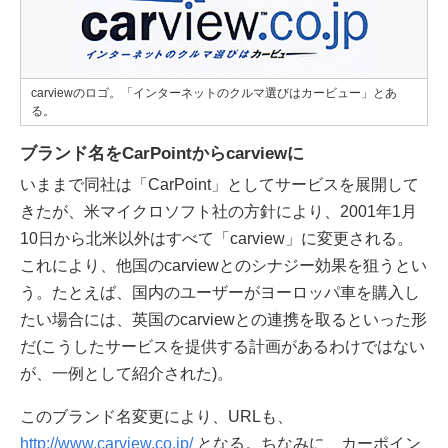
carviewのロゴ。「インターネットのクルマ選びはカービュー」とあ
る。
ブランド名をCarPointからcarviewに
いままで同社は「CarPoint」としてサービスを展開して
きたが、米マイクロソフト社の方針により、2001年1月
10日から北米以外はすべて「carview」に変更される。
これにより、他国のcarviewとのシナジー効果を狙うとい
う。たとえば、国内のユーザーがヨーロッパ車を購入し
たい場合には、英国のcarviewとの連携を取るといった形
だ(こうしたサービスを提供する計画があるわけではない
が、一例として紹介された)。
このブランド名変更により、URLも、
http://www.carview.co.jp/
となる。ちなみに、カーポイン