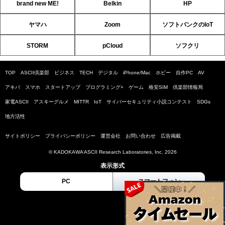
brand new ME!
Belkin
HP
ヤマハ
Zoom
ソフトバンクのIoT
STORM
pCloud
ソフクリ
TOP
ASCII倶楽部
ビジネス
TECH
デジタル
iPhone/Mac
ホビー
自作PC
AV
アキバ
スマホ
スタートアップ
プログラミング+
ゲーム
格安SIM
倶楽部情報局
家電ASCII
アスキーグルメ
MITTR
IoT
サイバーセキュリティ小説コンテスト
SDGs
地方活性
サイトポリシー
プライバシーポリシー
運営会社
お問い合わせ
広告掲載
© KADOKAWA ASCII Research Laboratories, Inc. 2026
表示形式
PC
スマートフォン