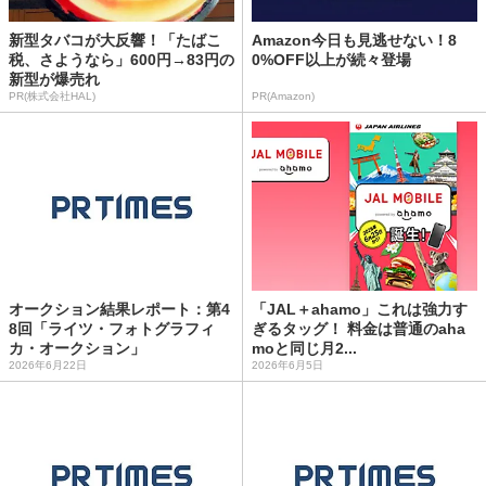
新型タバコが大反響！「たばこ
Amazon今日も見逃せない！8
税、さようなら」600円→83円の
0%OFF以上が続々登場
新型が爆売れ
PR(株式会社HAL)
PR(Amazon)
オークション結果レポート：第4
「JAL＋ahamo」これは強力す
8回「ライツ・フォトグラフィ
ぎるタッグ！ 料金は普通のaha
カ・オークション」
moと同じ月2...
2026年6月22日
2026年6月5日