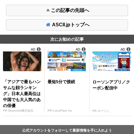
この記事の先頭へ
ASCII.jpトップへ
次にお勧めの記事
AD
AD
AD
「アジアで最もハン
最短5分で接続
ローソンアプリ／ク
サムな顔ランキン
ーポン配信中
グ」日本人最高位は
中国でも大人気のあ
の俳優
PR Skyrocket株式会社
PR LotusFlare Inc
PR ローソン
公式アカウントをフォローして最新情報を手に入れよう