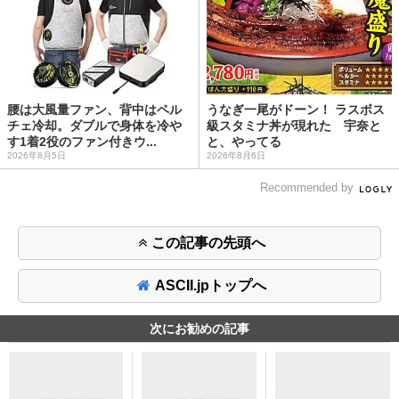
腰は大風量ファン、背中はペル
うなぎ一尾がドーン！ ラスボス
チェ冷却。ダブルで身体を冷や
級スタミナ丼が現れた 宇奈と
す1着2役のファン付きウ...
と、やってる
2026年8月5日
2026年8月6日
Recommended by
この記事の先頭へ
ASCII.jpトップへ
次にお勧めの記事