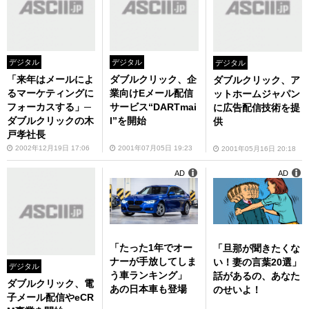
デジタル
デジタル
デジタル
「来年はメールによ
ダブルクリック、企
ダブルクリック、ア
るマーケティングに
業向けEメール配信
ットホームジャパン
フォーカスする」─
サービス“DARTmai
に広告配信技術を提
ダブルクリックの木
l”を開始
供
戸孝社長
2002年12月19日 17:06
2001年07月05日 19:23
2001年05月16日 20:18
AD
AD
「たった1年でオー
「旦那が聞きたくな
ナーが手放してしま
い！妻の言葉20選」
デジタル
う車ランキング」
話があるの、あなた
ダブルクリック、電
あの日本車も登場
のせいよ！
子メール配信やeCR