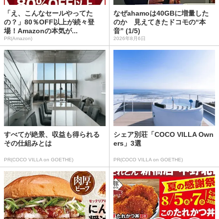
「え、こんなセールやってた
なぜahamoは40GBに増量した
の？」80％OFF以上が続々登
のか 見えてきたドコモの“本
場！Amazonの本気が...
音” (1/5)
PR(Amazon)
2026年8月6日
すべてが絶景、収益も得られる
シェア別荘「COCO VILLA Own
その仕組みとは
ers」3選
PR(COCO VILLA on GOETHE)
PR(COCO VILLA on GOETHE)