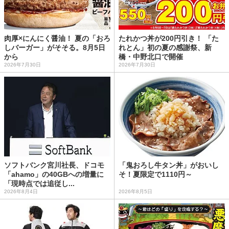
肉厚×にんにく醤油！ 夏の「おろ
たれかつ丼が200円引き！ 「た
しバーガー」がそそる。8月5日
れとん」初の夏の感謝祭、新
から
橋・中野北口で開催
2026年7月30日
2026年7月30日
ソフトバンク宮川社長、ドコモ
「鬼おろし牛タン丼」がおいし
「ahamo」の40GBへの増量に
そ！夏限定で1110円～
「現時点では追従し...
2026年8月4日
2026年8月5日