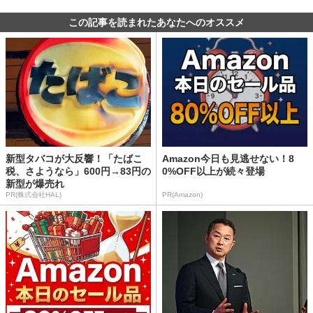
この記事を読まれたあなたへのオススメ
新型タバコが大反響！「たばこ
Amazon今日も見逃せない！8
税、さようなら」600円→83円の
0%OFF以上が続々登場
新型が爆売れ
PR(株式会社HAL)
PR(Amazon)