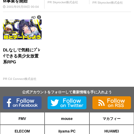
M事業を開始
PR Skyrocket株式会社
PR Skyrocket株式会社
2001年05月09日 00:04
AD
DLなしで気軽にﾌﾟﾚ
ｲできる美少女放置
系RPG
PR C4 Connect株式会社
公式アカウントをフォローして最新情報を手に入れよう
FMV
mouse
マカフィー
ELECOM
iiyama PC
HUAWEI