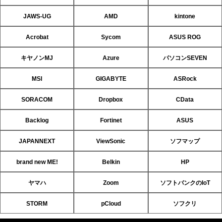
JAWS-UG
AMD
kintone
Acrobat
Sycom
ASUS ROG
キヤノンMJ
Azure
パソコンSEVEN
MSI
GIGABYTE
ASRock
SORACOM
Dropbox
CData
Backlog
Fortinet
ASUS
JAPANNEXT
ViewSonic
ソフマップ
brand new ME!
Belkin
HP
ヤマハ
Zoom
ソフトバンクのIoT
STORM
pCloud
ソフクリ