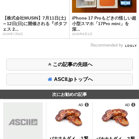
【株式会社MUSIN】7月11日(土)
iPhone 17 Proもどきの怪しい超
～12日(日)に開催される『ポタフ
小型スマホ「17Pro mini」を
ェス 2...
深...
2026年7月6日
2026年8月1日
Recommended by
この記事の先頭へ
ASCII.jpトップへ
次にお勧めの記事
AD
AD
バナナもダメ…？腎
バナナもダメ…？腎