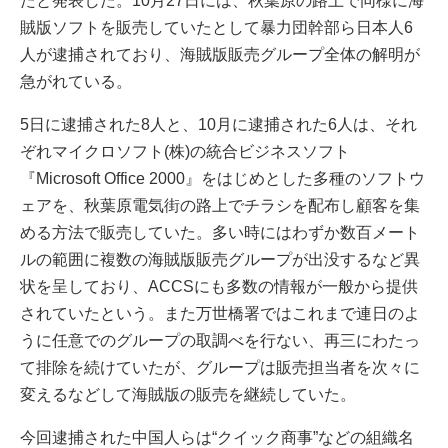
たと発表した。10月27日には、秋葉原の路上で同様に海
賊版ソフトを販売していたとして暴力団幹部ら日本人6
人が逮捕されており、海賊版販売グループ全体の解明が
急がれている。
5日に逮捕された8人と、10月に逮捕された6人は、それ
ぞれマイクロソフト(株)の統合ビジネスソフト
『Microsoft Office 2000』をはじめとした多種のソフトウ
ェアを、秋葉原電気街の路上でチラシを配布し顧客を集
める方法で販売していた。多い時にはわずか数百メート
ルの範囲に複数の海賊版販売グループが出没するなど異
状を呈しており、ACCSにも多数の情報が一般から提供
されていたという。また万世橋署ではこれまで連日のよ
うに任意でのグループの取調べを行ない、再三にわたっ
て排除を続けていたが、グループは販売担当者を次々に
変えるなどして海賊版の販売を継続していた。
今回逮捕された中国人らは“クイック商事”などの組織名