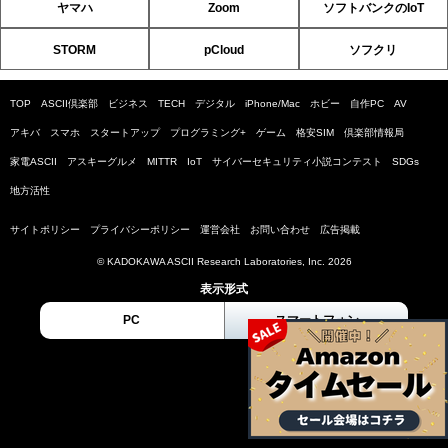
ヤマハ
Zoom
ソフトバンクのIoT
STORM
pCloud
ソフクリ
TOP
ASCII倶楽部
ビジネス
TECH
デジタル
iPhone/Mac
ホビー
自作PC
AV
アキバ
スマホ
スタートアップ
プログラミング+
ゲーム
格安SIM
倶楽部情報局
家電ASCII
アスキーグルメ
MITTR
IoT
サイバーセキュリティ小説コンテスト
SDGs
地方活性
サイトポリシー
プライバシーポリシー
運営会社
お問い合わせ
広告掲載
© KADOKAWA ASCII Research Laboratories, Inc. 2026
表示形式
PC
スマートフォン