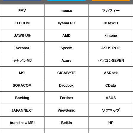
FMV
mouse
マカフィー
ELECOM
iiyama PC
HUAWEI
JAWS-UG
AMD
kintone
Acrobat
Sycom
ASUS ROG
キヤノンMJ
Azure
パソコンSEVEN
MSI
GIGABYTE
ASRock
SORACOM
Dropbox
CData
Backlog
Fortinet
ASUS
JAPANNEXT
ViewSonic
ソフマップ
brand new ME!
Belkin
HP