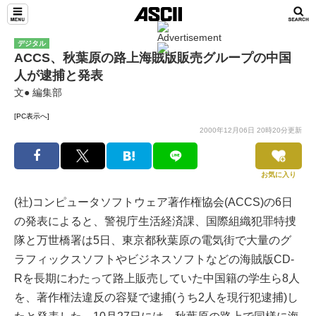
デジタル
ACCS、秋葉原の路上海賊版販売グループの中国
人が逮捕と発表
文● 編集部
[PC表示へ]
2000年12月06日 20時20分更新
お気に入り
(社)コンピュータソフトウェア著作権協会(ACCS)の6日
の発表によると、警視庁生活経済課、国際組織犯罪特捜
隊と万世橋署は5日、東京都秋葉原の電気街で大量のグ
ラフィックスソフトやビジネスソフトなどの海賊版CD-
Rを長期にわたって路上販売していた中国籍の学生ら8人
を、著作権法違反の容疑で逮捕(うち2人を現行犯逮捕)し