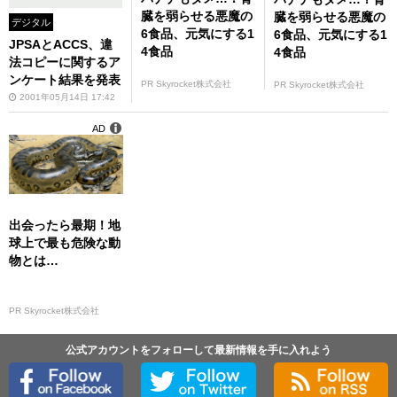
臓を弱らせる悪魔の
臓を弱らせる悪魔の
デジタル
6食品、元気にする1
6食品、元気にする1
JPSAとACCS、違
4食品
4食品
法コピーに関するア
ンケート結果を発表
PR Skyrocket株式会社
PR Skyrocket株式会社
2001年05月14日 17:42
AD
出会ったら最期！地
球上で最も危険な動
物とは…
PR Skyrocket株式会社
公式アカウントをフォローして最新情報を手に入れよう