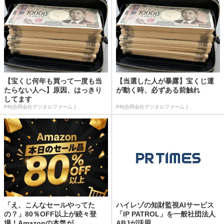
【宝くじ何年も買って一度も当
【当選した人が暴露】宝くじ運
たらない人へ】原因、はっきり
が動く時、必ずある前触れ
してます
PR(合同会社デジタルファーム )
PR(合同会社デジタルファーム )
「え、こんなセールやってた
ハイレゾの知財監視AIサービス
の？」80％OFF以上が続々登
「IP PATROL」を一般社団法人
場！Amazonの本気が...
ABJが活用...