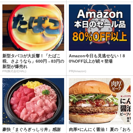
新型タバコが大反響！「たばこ
Amazon今日も見逃せない！8
税、さようなら」600円→83円の
0%OFF以上が続々登場
新型が爆売れ
PR(株式会社HAL)
PR(Amazon)
豪快「まぐろぎっしり丼」感謝
肉厚×にんにく醤油！ 夏の「おろ