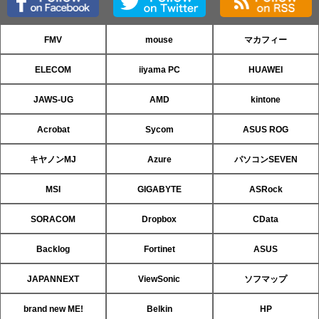
FMV
mouse
マカフィー
ELECOM
iiyama PC
HUAWEI
JAWS-UG
AMD
kintone
Acrobat
Sycom
ASUS ROG
キヤノンMJ
Azure
パソコンSEVEN
MSI
GIGABYTE
ASRock
SORACOM
Dropbox
CData
Backlog
Fortinet
ASUS
JAPANNEXT
ViewSonic
ソフマップ
brand new ME!
Belkin
HP