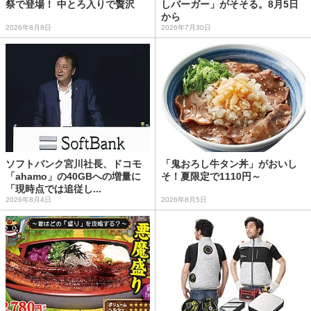
祭で登場！ 中とろ入りで贅沢
しバーガー」がそそる。8月5日
から
2026年8月8日
2026年7月30日
ソフトバンク宮川社長、ドコモ
「鬼おろし牛タン丼」がおいし
「ahamo」の40GBへの増量に
そ！夏限定で1110円～
「現時点では追従し...
2026年8月4日
2026年8月5日