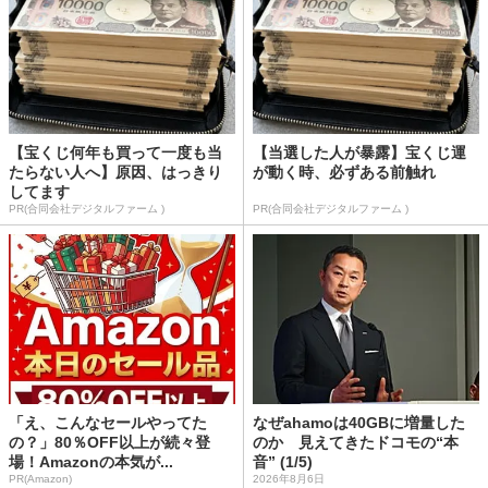
【宝くじ何年も買って一度も当
【当選した人が暴露】宝くじ運
たらない人へ】原因、はっきり
が動く時、必ずある前触れ
してます
PR(合同会社デジタルファーム )
PR(合同会社デジタルファーム )
「え、こんなセールやってた
なぜahamoは40GBに増量した
の？」80％OFF以上が続々登
のか 見えてきたドコモの“本
場！Amazonの本気が...
音” (1/5)
PR(Amazon)
2026年8月6日