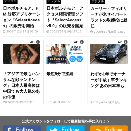
デジタル
デジタル
デジタル
日本ボルチモア、P
日本ボルチモア、ア
カーリー・フィオリ
MI対応アプリケーシ
クセス権限管理ソフ
ーナが米サイバート
ョン『SelectAcces
ト『SelectAccess
ラストの取締役に就
s』の販売を開始
v5.0』の販売を開始
任
2001年12月14日 01:59
2002年07月16日 17:12
2005年10月28日 23:12
AD
AD
AD
「アジアで最もハン
最短5分で接続
わずか1年でオーナ
サムな顔ランキン
ーが手放す車ランキ
グ」日本人最高位は
ング あの日本車も
中国でも大人気のあ
の俳優
PR Skyrocket株式会社
PR LotusFlare Inc
PR Skyrocket株式会社
公式アカウントをフォローして最新情報を手に入れよう