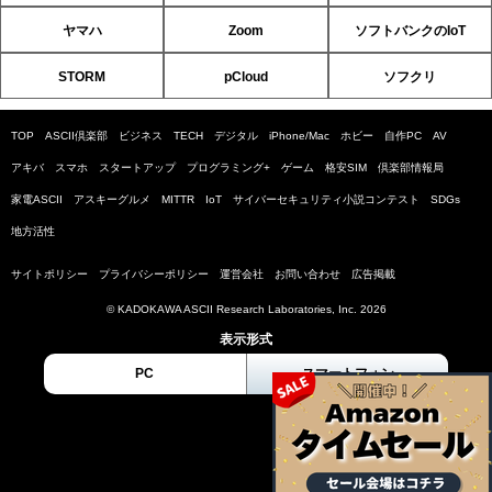
ヤマハ
Zoom
ソフトバンクのIoT
STORM
pCloud
ソフクリ
TOP
ASCII倶楽部
ビジネス
TECH
デジタル
iPhone/Mac
ホビー
自作PC
AV
アキバ
スマホ
スタートアップ
プログラミング+
ゲーム
格安SIM
倶楽部情報局
家電ASCII
アスキーグルメ
MITTR
IoT
サイバーセキュリティ小説コンテスト
SDGs
地方活性
サイトポリシー
プライバシーポリシー
運営会社
お問い合わせ
広告掲載
© KADOKAWA ASCII Research Laboratories, Inc. 2026
表示形式
PC
スマートフォン