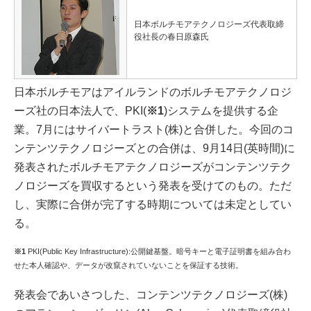
日本ボルチモアテクノロジーズ代表取締
役社長の春日原森氏
日本ボルチモアはアイルランドのボルチモアテクノロジ
ーズ社の日本法人で、PKI(
※1
)システムを提供する企
業。7月にはサイバートラスト(株)と合併した。今回のコ
ンテンツテクノロジーズとの合併は、9月14日(英時間)に
発表されたボルチモアテクノロジーズがコンテンツテク
ノロジーズを買収するという発表を受けてのもの。ただ
し、実際に合併が完了する時期については未定としてい
る。
※1
PKI(Public Key Infrastructure):公開鍵基盤。暗号キーと電子証明書を組み合わ
せた本人確認や、データが改竄されていないことを保証する技術。
発表会であいさつした、コンテンツテクノロジーズ(株)