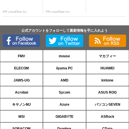
PR LotusFlare Inc
PR LotusFlare Inc
公式アカウントをフォローして最新情報を手に入れよう
FMV
mouse
マカフィー
ELECOM
iiyama PC
HUAWEI
JAWS-UG
AMD
kintone
Acrobat
Sycom
ASUS ROG
キヤノンMJ
Azure
パソコンSEVEN
MSI
GIGABYTE
ASRock
SORACOM
Dropbox
CData