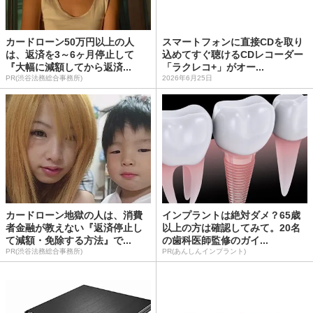
カードローン50万円以上の人
スマートフォンに直接CDを取り
は、返済を3～6ヶ月停止して
込めてすぐ聴けるCDレコーダー
『大幅に減額してから返済...
「ラクレコ+」がオー...
PR(渋谷法務総合事務所)
2026年6月25日
カードローン地獄の人は、消費
インプラントは絶対ダメ？65歳
者金融が教えない『返済停止し
以上の方は確認してみて。20名
て減額・免除する方法』で...
の歯科医師監修のガイ...
PR(渋谷法務総合事務所)
PR(あんしんインプラント)