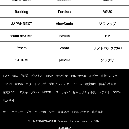
Backlog
Fortinet
ASUS
JAPANNEXT
ViewSonic
ソフマップ
brand new ME!
Belkin
HP
ヤマハ
Zoom
ソフトバンクのIoT
STORM
pCloud
ソフクリ
TOP
ASCII倶楽部
ビジネス
TECH
デジタル
iPhone/Mac
ホビー
自作PC
AV
アキバ
スマホ
スタートアップ
プログラミング+
ゲーム
格安SIM
倶楽部情報局
家電ASCII
アスキーグルメ
MITTR
IoT
サイバーセキュリティ小説コンテスト
SDGs
地方活性
サイトポリシー
プライバシーポリシー
運営会社
お問い合わせ
広告掲載
© KADOKAWA ASCII Research Laboratories, Inc. 2026
表示形式