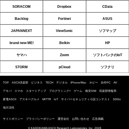
SORACOM
Dropbox
CData
Backlog
Fortinet
ASUS
JAPANNEXT
ViewSonic
ソフマップ
brand new ME!
Belkin
HP
ヤマハ
Zoom
ソフトバンクのIoT
STORM
pCloud
ソフクリ
TOP
ASCII倶楽部
ビジネス
TECH
デジタル
iPhone/Mac
ホビー
自作PC
AV
アキバ
スマホ
スタートアップ
プログラミング+
ゲーム
格安SIM
倶楽部情報局
家電ASCII
アスキーグルメ
MITTR
IoT
サイバーセキュリティ小説コンテスト
SDGs
地方活性
サイトポリシー
プライバシーポリシー
運営会社
お問い合わせ
広告掲載
© KADOKAWA ASCII Research Laboratories, Inc. 2026