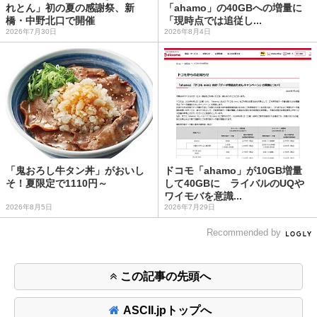
れとん」初の夏の感謝祭、新
「ahamo」の40GBへの増量に
橋・中野北口で開催
「現時点では追従し...
2026年7月30日
2026年8月4日
「鬼おろし牛タン丼」がおいし
ドコモ「ahamo」が10GB増量
そ！夏限定で1110円～
して40GBに ライバルのUQや
ワイモバを意識...
2026年8月5日
2026年7月29日
Recommended by
この記事の先頭へ
ASCII.jpトップへ