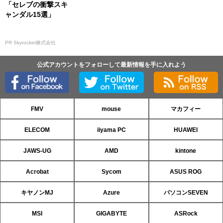
「セレブの衝撃スキ
ャンダル15選」
PR Skyrocket株式会社
公式アカウントをフォローして最新情報を手に入れよう
FMV
mouse
マカフィー
ELECOM
iiyama PC
HUAWEI
JAWS-UG
AMD
kintone
Acrobat
Sycom
ASUS ROG
キヤノンMJ
Azure
パソコンSEVEN
MSI
GIGABYTE
ASRock