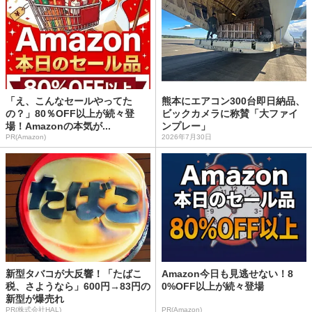
「え、こんなセールやってた
熊本にエアコン300台即日納品、
の？」80％OFF以上が続々登
ビックカメラに称賛「大ファイ
場！Amazonの本気が...
ンプレー」
PR(Amazon)
2026年7月30日
新型タバコが大反響！「たばこ
Amazon今日も見逃せない！8
税、さようなら」600円→83円の
0%OFF以上が続々登場
新型が爆売れ
PR(株式会社HAL)
PR(Amazon)