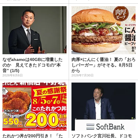
なぜahamoは40GBに増量した
肉厚×にんにく醤油！ 夏の「おろ
のか 見えてきたドコモの“本
しバーガー」がそそる。8月5日
音” (1/5)
から
2026年8月6日
2026年7月30日
たれかつ丼が200円引き！ 「た
ソフトバンク宮川社長、ドコモ