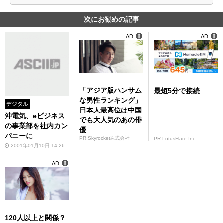
次にお勧めの記事
AD
AD
「アジア版ハンサム
最短5分で接続
な男性ランキング」
デジタル
日本人最高位は中国
沖電気、eビジネス
でも大人気のあの俳
の事業部を社内カン
優
パニーに
PR Skyrocket株式会社
PR LotusFlare Inc
2001年01月10日 14:26
AD
120人以上と関係？