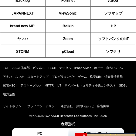
Backlog
Fortinet
ASUS
JAPANNEXT
ViewSonic
ソフマップ
brand new ME!
Belkin
HP
ヤマハ
Zoom
ソフトバンクのIoT
STORM
pCloud
ソフクリ
TOP
ASCII倶楽部
ビジネス
TECH
デジタル
iPhone/Mac
ホビー
自作PC
AV
アキバ
スマホ
スタートアップ
プログラミング+
ゲーム
格安SIM
倶楽部情報局
家電ASCII
アスキーグルメ
MITTR
IoT
サイバーセキュリティ小説コンテスト
SDGs
地方活性
サイトポリシー
プライバシーポリシー
運営会社
お問い合わせ
広告掲載
© KADOKAWA ASCII Research Laboratories, Inc. 2026
表示形式
PC
スマートフォン