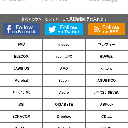
PR LotusFlare Inc
PR LotusFlare Inc
PR Skyrocket株式会社
公式アカウントをフォローして最新情報を手に入れよう
FMV
mouse
マカフィー
ELECOM
iiyama PC
HUAWEI
JAWS-UG
AMD
kintone
Acrobat
Sycom
ASUS ROG
キヤノンMJ
Azure
パソコンSEVEN
MSI
GIGABYTE
ASRock
SORACOM
Dropbox
CData