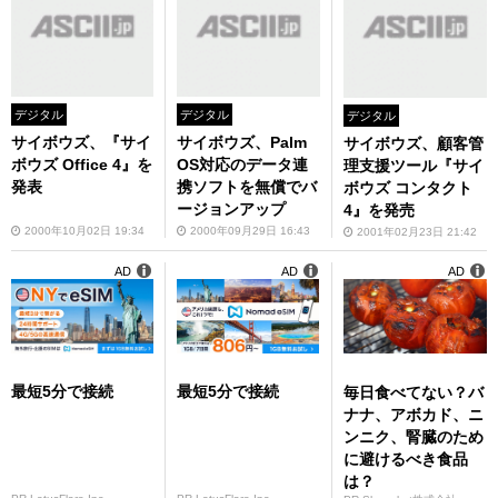
デジタル
デジタル
デジタル
サイボウズ、『サイ
サイボウズ、Palm
サイボウズ、顧客管
ボウズ Office 4』を
OS対応のデータ連
理支援ツール『サイ
発表
携ソフトを無償でバ
ボウズ コンタクト
ージョンアップ
4』を発売
2000年10月02日 19:34
2000年09月29日 16:43
2001年02月23日 21:42
AD
AD
AD
最短5分で接続
最短5分で接続
毎日食べてない？バ
ナナ、アボカド、ニ
ンニク、腎臓のため
に避けるべき食品
は？