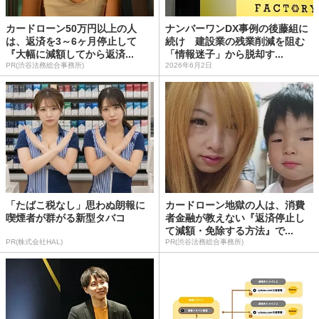
カードローン50万円以上の人
ナンバーワンDX事例の後藤組に
は、返済を3～6ヶ月停止して
続け 建設業の残業削減を阻む
『大幅に減額してから返済...
「情報迷子」から脱却す...
PR(渋谷法務総合事務所)
2026年6月2日
「たばこ税なし」思わぬ朗報に
カードローン地獄の人は、消費
喫煙者が群がる新型タバコ
者金融が教えない『返済停止し
て減額・免除する方法』で...
PR(株式会社HAL)
PR(渋谷法務総合事務所)