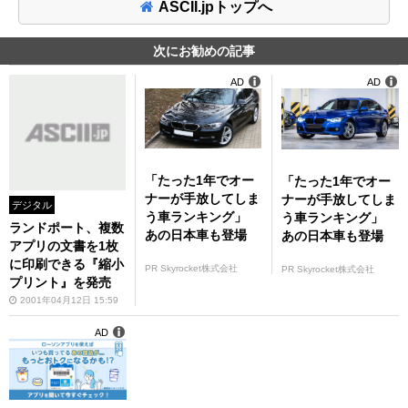
ASCII.jpトップへ
次にお勧めの記事
AD
AD
「たった1年でオー
「たった1年でオー
ナーが手放してしま
ナーが手放してしま
デジタル
う車ランキング」
う車ランキング」
ランドポート、複数
あの日本車も登場
あの日本車も登場
アプリの文書を1枚
に印刷できる『縮小
PR Skyrocket株式会社
PR Skyrocket株式会社
プリント』を発売
2001年04月12日 15:59
AD