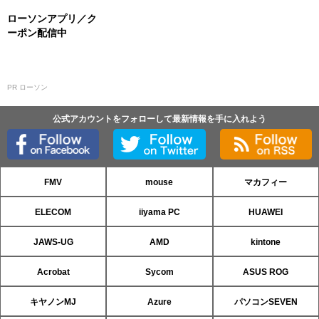
ローソンアプリ／ク
ーポン配信中
PR ローソン
公式アカウントをフォローして最新情報を手に入れよう
FMV
mouse
マカフィー
ELECOM
iiyama PC
HUAWEI
JAWS-UG
AMD
kintone
Acrobat
Sycom
ASUS ROG
キヤノンMJ
Azure
パソコンSEVEN