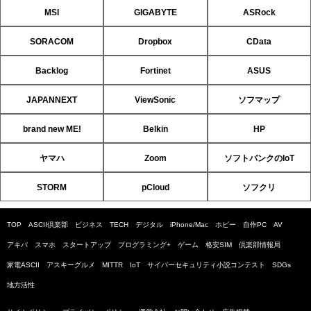
MSI
GIGABYTE
ASRock
SORACOM
Dropbox
CData
Backlog
Fortinet
ASUS
JAPANNEXT
ViewSonic
ソフマップ
brand new ME!
Belkin
HP
ヤマハ
Zoom
ソフトバンクのIoT
STORM
pCloud
ソフクリ
TOP
ASCII倶楽部
ビジネス
TECH
デジタル
iPhone/Mac
ホビー
自作PC
AV
アキバ
スマホ
スタートアップ
プログラミング+
ゲーム
格安SIM
倶楽部情報局
家電ASCII
アスキーグルメ
MITTR
IoT
サイバーセキュリティ小説コンテスト
SDGs
地方活性