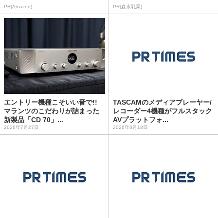
PR(Amazon)
PR(森永乳業)
エントリー機種こそいい音で!!
TASCAMのメディアプレーヤー/
マランツのこだわりが詰まった
レコーダー4機種がフルスタック
新製品「CD 70」...
AVプラットフォ...
2026年7月27日
2026年6月18日