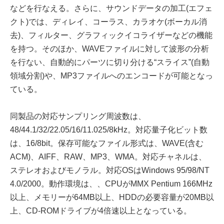
などを行なえる。さらに、サウンドデータの加工(エフェ
クト)では、ディレイ、コーラス、カラオケ(ボーカル消
去)、フィルター、グラフィックイコライザーなどの機能
を持つ。そのほか、WAVEファイルに対して波形の分析
を行ない、自動的にパーツに切り分ける“スライス”(自動
領域分割)や、MP3ファイルへのエンコードが可能となっ
ている。
同製品の対応サンプリング周波数は、
48/44.1/32/22.05/16/11.025/8kHz。対応量子化ビット数
は、16/8bit。保存可能なファイル形式は、WAVE(含む
ACM)、AIFF、RAW、MP3、WMA。対応チャネルは、
ステレオおよびモノラル。対応OSはWindows 95/98/NT
4.0/2000。動作環境は、、CPUがMMX Pentium 166MHz
以上、メモリーが64MB以上、HDDの必要容量が20MB以
上、CD-ROMドライブが4倍速以上となっている。