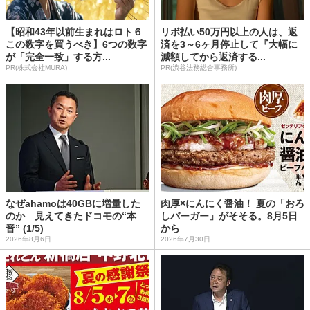
【昭和43年以前生まれはロト６
リボ払い50万円以上の人は、返
この数字を買うべき】6つの数字
済を3～6ヶ月停止して『大幅に
が「完全一致」する方...
減額してから返済する...
PR(株式会社MURA)
PR(渋谷法務総合事務所)
なぜahamoは40GBに増量した
肉厚×にんにく醤油！ 夏の「おろ
のか 見えてきたドコモの“本
しバーガー」がそそる。8月5日
音” (1/5)
から
2026年8月6日
2026年7月30日