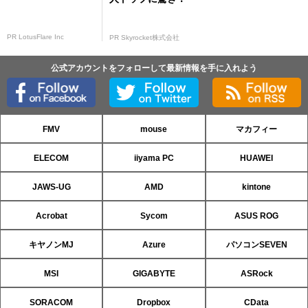
PR LotusFlare Inc
PR Skyrocket株式会社
公式アカウントをフォローして最新情報を手に入れよう
FMV
mouse
マカフィー
ELECOM
iiyama PC
HUAWEI
JAWS-UG
AMD
kintone
Acrobat
Sycom
ASUS ROG
キヤノンMJ
Azure
パソコンSEVEN
MSI
GIGABYTE
ASRock
SORACOM
Dropbox
CData