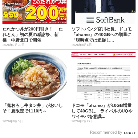
たれかつ丼が200円引き！ 「た
ソフトバンク宮川社長、ドコモ
れとん」初の夏の感謝祭、新
「ahamo」の40GBへの増量に
橋・中野北口で開催
「現時点では追従し...
2026年7月30日
2026年8月4日
「鬼おろし牛タン丼」がおいし
ドコモ「ahamo」が10GB増量
そ！夏限定で1110円～
して40GBに ライバルのUQや
ワイモバを意識...
2026年8月5日
2026年7月29日
Recommended by