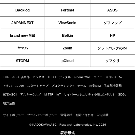
Backlog
Fortinet
ASUS
JAPANNEXT
ViewSonic
ソフマップ
brand new ME!
Belkin
HP
ヤマハ
Zoom
ソフトバンクのIoT
STORM
pCloud
ソフクリ
TOP
ASCII倶楽部
ビジネス
TECH
デジタル
iPhone/Mac
ホビー
自作PC
AV
アキバ
スマホ
スタートアップ
プログラミング+
ゲーム
格安SIM
倶楽部情報局
家電ASCII
アスキーグルメ
MITTR
IoT
サイバーセキュリティ小説コンテスト
SDGs
地方活性
サイトポリシー
プライバシーポリシー
運営会社
お問い合わせ
広告掲載
© KADOKAWA ASCII Research Laboratories, Inc. 2026
表示形式