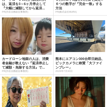
は、返済を3～6ヶ月停止して
６つの数字が『完全一致』する
『大幅に減額してから返済...
方法
PR(渋谷法務総合事務所)
PR(株式会社MURA)
カードローン地獄の人は、消費
熊本にエアコン300台即日納品、
者金融が教えない『返済停止し
ビックカメラに称賛「大ファイ
て減額・免除する方法』で...
ンプレー」
PR(渋谷法務総合事務所)
2026年7月30日