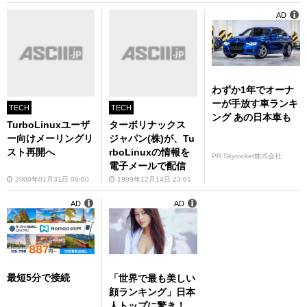
AD
わずか1年でオーナ
ーが手放す車ランキ
TECH
TECH
ング あの日本車も
TurboLinuxユーザ
ターボリナックス
ー向けメーリングリ
ジャパン(株)が、Tu
スト再開へ
rboLinuxの情報を
PR Skyrocket株式会社
電子メールで配信
2000年01月31日 00:00
1999年12月14日 23:01
AD
AD
最短5分で接続
「世界で最も美しい
顔ランキング」日本
人トップに驚き！