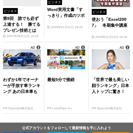
ビジネス
Word実用文書「す
ビジネス
ビジネス
っきり」作成のツボ
第9回 誰でも必ず
使おう「Excel200
上達する！ 勝てる
7」 冬期集中講座
2009年01月31日 09:00
プレゼン技術とは
2007年09月11日 10:25
2009年01月10日 09:00
AD
AD
AD
わずか1年でオーナ
最短5分で接続
「世界で最も美しい
ーが手放す車ランキ
顔ランキング」日本
ング あの日本車も
人トップに驚き！
PR Skyrocket株式会社
PR LotusFlare Inc
PR Skyrocket株式会社
公式アカウントをフォローして最新情報を手に入れよう