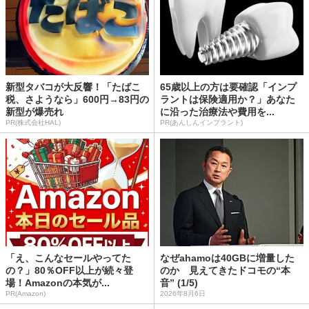
新型タバコが大反響！「たばこ
65歳以上の方は要確認「インプ
税、さようなら」600円→83円の
ラントは保険適用か？」あなた
新型が爆売れ
に沿った治療法や費用を...
PR(株式会社HAL)
PR(あんしんインプラント)
「え、こんなセールやってた
なぜahamoは40GBに増量した
の？」80％OFF以上が続々登
のか 見えてきたドコモの“本
場！Amazonの本気が...
音” (1/5)
PR(Amazon)
2026年8月6日