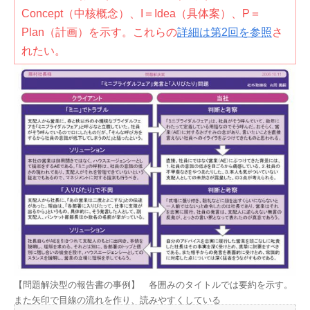
Concept（中核概念）、I＝Idea（具体案）、P＝
Plan（計画）を示す。これらの
詳細は第2回を参照
さ
れたい。
【問題解決型の報告書の事例】 各囲みのタイトルでは要約を示す。
また矢印で目線の流れを作り、読みやすくしている