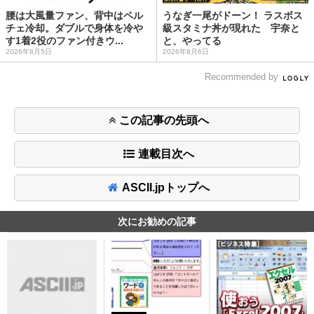
腰は大風量ファン、背中はペル
うなぎ一尾がドーン！ ラスボス
チェ冷却。ダブルで身体を冷や
級スタミナ丼が現れた 宇奈と
す1着2役のファン付きウ...
と、やってる
2026年8月5日
2026年8月6日
Recommended by
この記事の先頭へ
連載目次へ
ASCII.jpトップへ
次にお勧めの記事