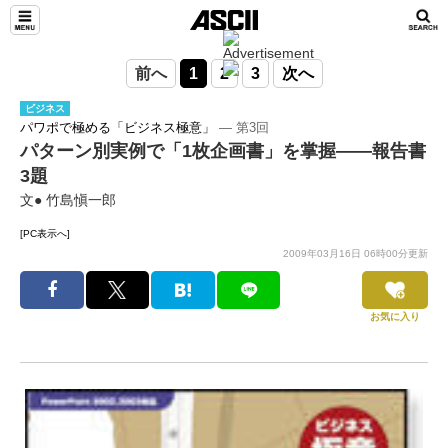
前へ
1
2
3
次へ
ビジネス
パワポで極める「ビジネス極意」
― 第3回
パターン別実例で「1枚企画書」を掌握――報告書
3題
文● 竹島愼一郎
[PC表示へ]
2009年03月16日 06時00分更新
お気に入り