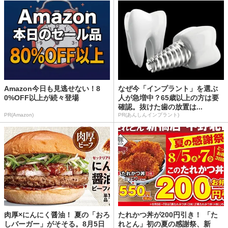
Amazon今日も見逃せない！8
なぜ今「インプラント」を選ぶ
0%OFF以上が続々登場
人が急増中？65歳以上の方は要
確認。抜けた歯の放置は...
PR(Amazon)
PR(あんしんインプラント)
肉厚×にんにく醤油！ 夏の「おろ
たれかつ丼が200円引き！ 「た
しバーガー」がそそる。8月5日
れとん」初の夏の感謝祭、新