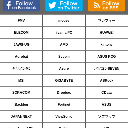
FMV
mouse
マカフィー
ELECOM
iiyama PC
HUAWEI
JAWS-UG
AMD
kintone
Acrobat
Sycom
ASUS ROG
キヤノンMJ
Azure
パソコンSEVEN
MSI
GIGABYTE
ASRock
SORACOM
Dropbox
CData
Backlog
Fortinet
ASUS
JAPANNEXT
ViewSonic
ソフマップ