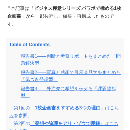
※
本記事は
「ビジネス極意シリーズ パワポで極める1枚
企画書」
から一部抜粋し、編集・再構成したもので
す。
Table of Contents
報告書1――判断と考察リポートをまとめた「問
題解決型」
報告書2――写真と感想で展示会見学をまとめた
「気づき発想型」
報告書3――外注先に希望を伝える「課題提起
型」
第1回の
「
1枚企画書をすすめる3つの理由
」はこち
ら
を参照。
第2回の
「
発想や論理をアリ・ゾウで理解
」はこち