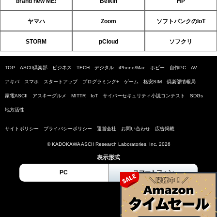
brand new ME!
Belkin
HP
ヤマハ
Zoom
ソフトバンクのIoT
STORM
pCloud
ソフクリ
TOP
ASCII倶楽部
ビジネス
TECH
デジタル
iPhone/Mac
ホビー
自作PC
AV
アキバ
スマホ
スタートアップ
プログラミング+
ゲーム
格安SIM
倶楽部情報局
家電ASCII
アスキーグルメ
MITTR
IoT
サイバーセキュリティ小説コンテスト
SDGs
地方活性
サイトポリシー
プライバシーポリシー
運営会社
お問い合わせ
広告掲載
© KADOKAWA ASCII Research Laboratories, Inc. 2026
表示形式
PC
スマートフォン