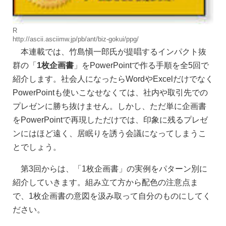
R
http://ascii.asciimw.jp/pb/ant/biz-gokui/ppg/
本連載では、竹島愼一郎氏が提唱するインパクト抜
群の「
1枚企画書
」をPowerPointで作る手順を全5回で
紹介します。社会人になったらWordやExcelだけでなく
PowerPointも使いこなせなくては、社内や取引先での
プレゼンに勝ち抜けません。しかし、ただ単に企画書
をPowerPointで再現しただけでは、印象に残るプレゼ
ンにはほど遠く、居眠りを誘う会議になってしまうこ
とでしょう。
第3回からは、「1枚企画書」の実例をパターン別に
紹介していきます。組み立て方から配色の注意点ま
で、1枚企画書の意図を汲み取って自分のものにしてく
ださい。