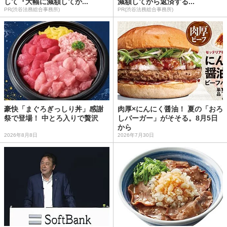
して『大幅に減額してか...
減額してから返済する...
PR(渋谷法務総合事務所)
PR(渋谷法務総合事務所)
豪快「まぐろぎっしり丼」感謝
肉厚×にんにく醤油！ 夏の「おろ
祭で登場！ 中とろ入りで贅沢
しバーガー」がそそる。8月5日
から
2026年8月8日
2026年7月30日