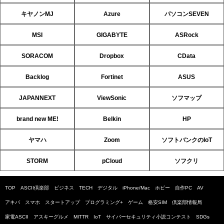
キヤノンMJ
Azure
パソコンSEVEN
MSI
GIGABYTE
ASRock
SORACOM
Dropbox
CData
Backlog
Fortinet
ASUS
JAPANNEXT
ViewSonic
ソフマップ
brand new ME!
Belkin
HP
ヤマハ
Zoom
ソフトバンクのIoT
STORM
pCloud
ソフクリ
TOP
ASCII倶楽部
ビジネス
TECH
デジタル
iPhone/Mac
ホビー
自作PC
AV
アキバ
スマホ
スタートアップ
プログラミング+
ゲーム
格安SIM
倶楽部情報局
家電ASCII
アスキーグルメ
MITTR
IoT
サイバーセキュリティ小説コンテスト
SDGs