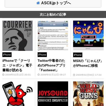
ASCII.jpトップへ
次にお勧めの記事
iPhone
iPhone
iPhone
iPhoneで「クーリ
Twitter中毒者のた
MSXの「にゃんぴ」
エ・ジャポン」電子
めのiPhoneアプリ
がiPhoneに移植
書籍が読める
「Fastweet」
2009年02月12日 20:01
2009年02月12日 08:27
2009年02月06日 17:24