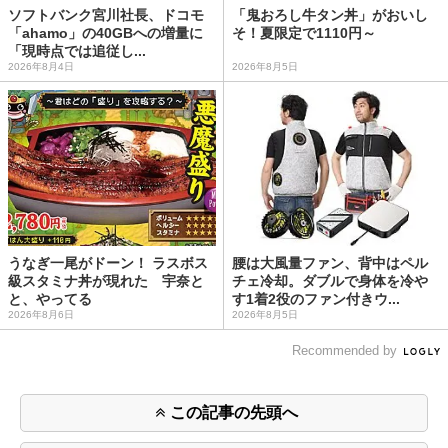
ソフトバンク宮川社長、ドコモ
「鬼おろし牛タン丼」がおいし
「ahamo」の40GBへの増量に
そ！夏限定で1110円～
「現時点では追従し...
2026年8月4日
2026年8月5日
うなぎ一尾がドーン！ ラスボス
腰は大風量ファン、背中はペル
級スタミナ丼が現れた 宇奈と
チェ冷却。ダブルで身体を冷や
と、やってる
す1着2役のファン付きウ...
2026年8月6日
2026年8月5日
Recommended by
この記事の先頭へ