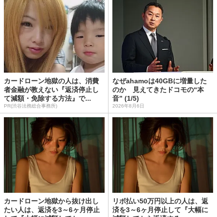
カードローン地獄の人は、消費
なぜahamoは40GBに増量した
者金融が教えない『返済停止し
のか 見えてきたドコモの“本
て減額・免除する方法』で...
音” (1/5)
PR(渋谷法務総合事務所)
2026年8月6日
カードローン地獄から抜け出し
リボ払い50万円以上の人は、返
たい人は、返済を3～6ヶ月停止
済を3～6ヶ月停止して『大幅に