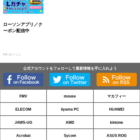
ローソンアプリ／ク
ーポン配信中
PR ローソン
公式アカウントをフォローして最新情報を手に入れよう
FMV
mouse
マカフィー
ELECOM
iiyama PC
HUAWEI
JAWS-UG
AMD
kintone
Acrobat
Sycom
ASUS ROG