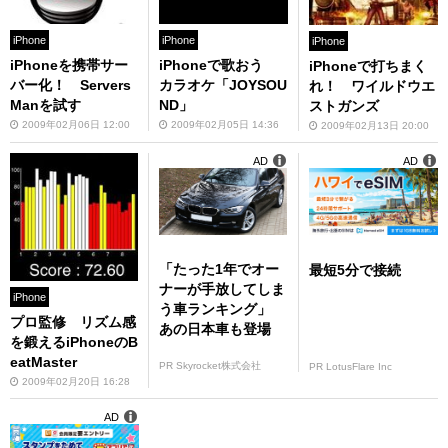
iPhone
iPhone
iPhone
iPhoneを携帯サー
iPhoneで歌おう
iPhoneで打ちまく
バー化！ Servers
カラオケ「JOYSOU
れ！ ワイルドウエ
Manを試す
ND」
ストガンズ
2009年02月06日 12:00
2009年02月05日 14:36
2009年02月13日 20:00
AD
AD
「たった1年でオー
最短5分で接続
ナーが手放してしま
iPhone
う車ランキング」
プロ監修 リズム感
あの日本車も登場
を鍛えるiPhoneのB
eatMaster
PR Skyrocket株式会社
PR LotusFlare Inc
2009年02月20日 16:28
AD