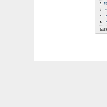
2
熊
3
ア
4
i
5
T
集計