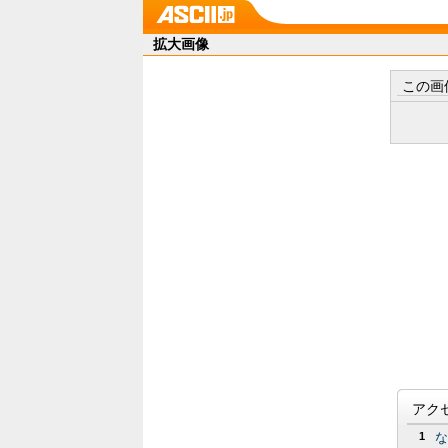
拡大画像
この画
アク
1
な