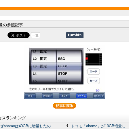
像の参照記事
一覧
セスランキング
ぜahamoは40GBに増量したの...
6
ドコモ「ahamo」が10GB増量し...