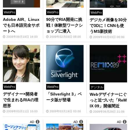
WebPro
WebPro
WebPro
Adobe AIR、Linux
90分でRIA開発に挑
デジカメ画像を30分
でも日本語完全サポ
戦！体験型ワークシ
で3Dに！CNNも使
ートへ
ョップに潜入
うMS新技術
2008年09月19日 16:00
2009年02月03日 08:00
2009年03月03日 06:00
WebPro
WebPro
デジタル
デザイナー×開発者
「Silverlight 3」ベ
Webデザイナーにぐ
で生まれるRIAの理
ータ版が登場
っと近づいた「ReM
想形
IX 09」開催間近
2009年03月11日 10:00
2009年03月19日 03:00
2009年06月29日 21:08
AD
AD
AD