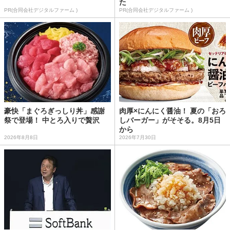
た
PR(合同会社デジタルファーム )
PR(合同会社デジタルファーム )
豪快「まぐろぎっしり丼」感謝
肉厚×にんにく醤油！ 夏の「おろ
祭で登場！ 中とろ入りで贅沢
しバーガー」がそそる。8月5日
から
2026年8月8日
2026年7月30日