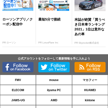
ローソンアプリ／ク
最短5分で接続
米誌が絶賛「買うべ
ーポン配信中
き日本車ランキング
2021」1位は意外な
あの車
PR ローソン
PR LotusFlare Inc
PR Skyrocket株式会社
公式アカウントをフォローして最新情報を手に入れよう
FMV
mouse
マカフィー
ELECOM
iiyama PC
HUAWEI
JAWS-UG
AMD
kintone