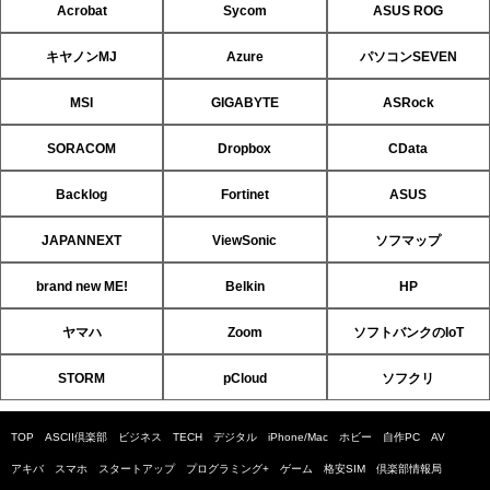
Acrobat
Sycom
ASUS ROG
キヤノンMJ
Azure
パソコンSEVEN
MSI
GIGABYTE
ASRock
SORACOM
Dropbox
CData
Backlog
Fortinet
ASUS
JAPANNEXT
ViewSonic
ソフマップ
brand new ME!
Belkin
HP
ヤマハ
Zoom
ソフトバンクのIoT
STORM
pCloud
ソフクリ
TOP
ASCII倶楽部
ビジネス
TECH
デジタル
iPhone/Mac
ホビー
自作PC
AV
アキバ
スマホ
スタートアップ
プログラミング+
ゲーム
格安SIM
倶楽部情報局