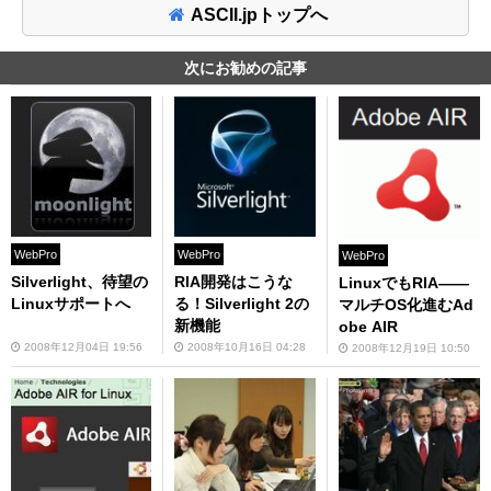
ASCII.jpトップへ
次にお勧めの記事
WebPro
WebPro
WebPro
Silverlight、待望の
RIA開発はこうな
LinuxでもRIA――
Linuxサポートへ
る！Silverlight 2の
マルチOS化進むAd
新機能
obe AIR
2008年12月04日 19:56
2008年10月16日 04:28
2008年12月19日 10:50