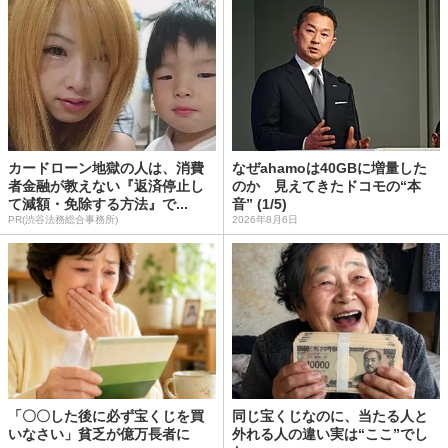
カードローン地獄の人は、消費
なぜahamoは40GBに増量した
者金融が教えない『返済停止し
のか 見えてきたドコモの“本
て減額・免除する方法』で...
音” (1/5)
PR(渋谷法務総合事務所)
2026年8月6日
「〇〇した後に必ず宝くじを買
同じ宝くじなのに、当たる人と
いなさい」貧乏が億万長者に
外れる人の違い実は“ここ”でし