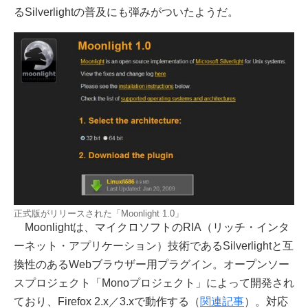
るSilverlightの普及にも弾みがついたようだ。
正式版がリリースされた「Moonlight 1.0」
Moonlightは、マイクロソフトのRIA（リッチ・インタ
ーネット・アプリケーション）技術であるSilverlightと互
換性のあるWebブラウザー用プラグイン。オープンソー
スプロジェクト「Monoプロジェクト」によって開発され
ており、Firefox 2.x／3.xで動作する（
関連記事
）。対応