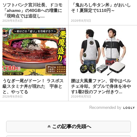
ソフトバンク宮川社長、ドコモ
「鬼おろし牛タン丼」がおいし
「ahamo」の40GBへの増量に
そ！夏限定で1110円～
「現時点では追従し...
2026年8月4日
2026年8月5日
うなぎ一尾がドーン！ ラスボス
腰は大風量ファン、背中はペル
級スタミナ丼が現れた 宇奈と
チェ冷却。ダブルで身体を冷や
と、やってる
す1着2役のファン付きウ...
2026年8月6日
2026年8月5日
Recommended by
この記事の先頭へ