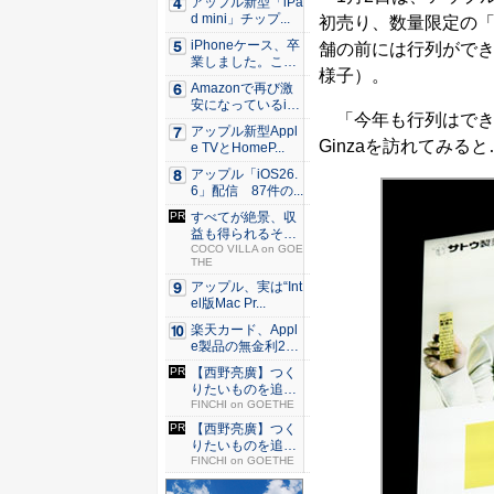
アップル新型「iPa
d mini」チップ...
初売り、数量限定の
iPhoneケース、卒
舗の前には行列ができ
業しました。これ
様子）。
か...
Amazonで再び激
安になっているiP
「今年も行列はできてい
h...
アップル新型Appl
Ginzaを訪れてみる
e TVとHomeP...
アップル「iOS26.
6」配信 87件の...
すべてが絶景、収
益も得られるその
仕組みと...
COCO VILLA on GOE
THE
アップル、実は“Int
el版Mac Pr...
楽天カード、Appl
e製品の無金利24
回...
【西野亮廣】つく
りたいものを追求
できる環...
FINCHI on GOETHE
【西野亮廣】つく
りたいものを追求
できる環...
FINCHI on GOETHE