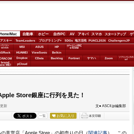
Phone/Mac
自動車
ホビー
自作PC
AV
アキバ
スマホ
ゲ
スタートアップ
アスキー
TeamLeaders
プログラミング+
SDGs
地方活性
PUACL2026
ChallengersJP
パソコン
ゲーミングPC
MSI
ASUS
HP
STORM
SEVEN
ASRock
HUAWEI
ViewSonic
Belkin
ソフトバンクの
Dropbox
CData
Backlog
Fortinet
ヤマハ
Zoom
ORACOM
IoT
brand
pCloud
new ME!
ple Store銀座に行列を見た！
分更新
文● ASCII.jp編集部
お気に入り
一覧
直営店「Apple Store」の初売りの日（
関連記事
）。この