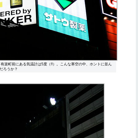
で、有楽町前にある気温計は5度（!!）。こんな寒空の中、ホントに並ん
だろうか？