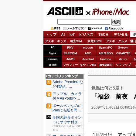
ASCII.jp
iPhone/Mac
トップ
AI
IoT
ビジネス
TECH
デジタル
i
アスキーキッズ
格安SIM
家電ASCII
アスキーグルメ
週刊
FMV
mouse
iiyamaPC
Sycom
PC
ELECOM
AMD
ASUS ROG
Digital
GIGABYTE
JAWS
Acrobat
kintone
Azure
Business
S
JAPANNEXT
マカフィー
キヤノンMJ
ソフマップ
Special
Adobe Premiereな
ど4製品、...
気温は何と5度！
アップル、カメラ
「福袋」前夜 Ap
付きAirPodsを年
内...
ボールペンなのにi
2009年01月02日 00時01
Padにも紙と同じ
滑ら...
全国の絶景ポイン
トにサウナ付きの
シェア別...
COCO VILLA on GOE
THE
1月2日は、アップルの