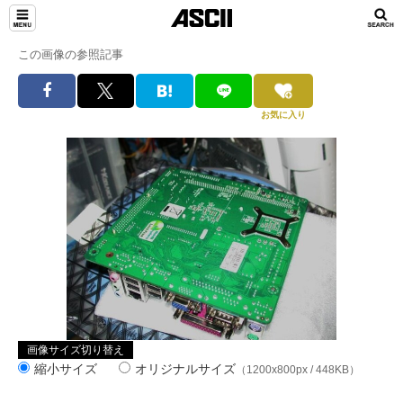
この画像の参照記事
お気に入り
画像サイズ切り替え
縮小サイズ
オリジナルサイズ
（1200x800px / 448KB）