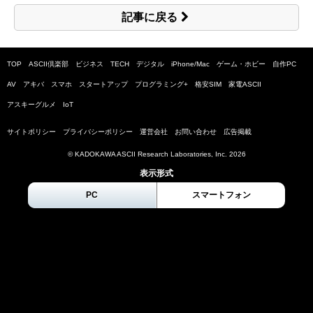
記事に戻る
TOP
ASCII倶楽部
ビジネス
TECH
デジタル
iPhone/Mac
ゲーム・ホビー
自作PC
AV
アキバ
スマホ
スタートアップ
プログラミング+
格安SIM
家電ASCII
アスキーグルメ
IoT
サイトポリシー
プライバシーポリシー
運営会社
お問い合わせ
広告掲載
© KADOKAWA ASCII Research Laboratories, Inc.
2026
表示形式
PC
スマートフォン