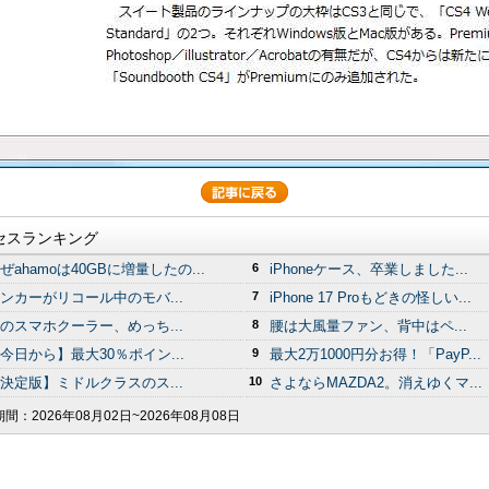
セスランキング
ぜahamoは40GBに増量したの...
6
iPhoneケース、卒業しました...
ンカーがリコール中のモバ...
7
iPhone 17 Proもどきの怪しい...
のスマホクーラー、めっち...
8
腰は大風量ファン、背中はペ...
今日から】最大30％ポイン...
9
最大2万1000円分お得！「PayP...
決定版】ミドルクラスのス...
10
さよならMAZDA2。消えゆくマ...
期間：
2026年08月02日~2026年08月08日