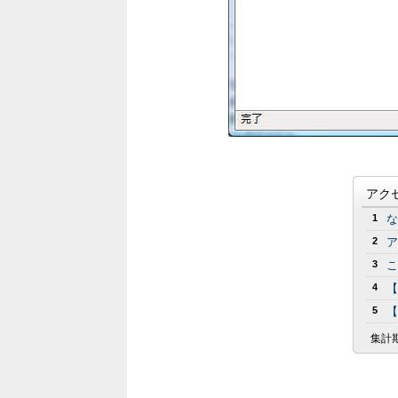
アク
1
な
2
ア
3
こ
4
【
5
【
集計