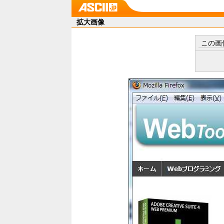
拡大画像
この画