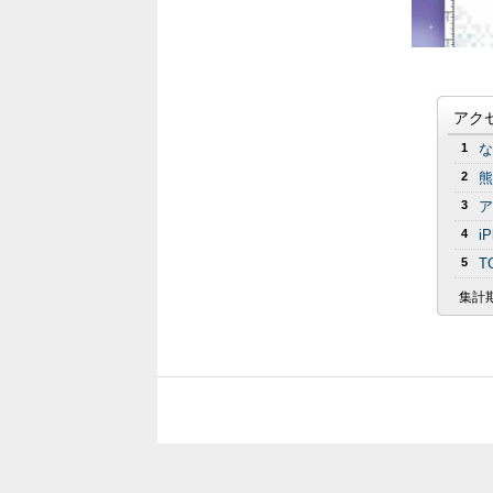
アク
1
な
2
熊
3
ア
4
i
5
T
集計