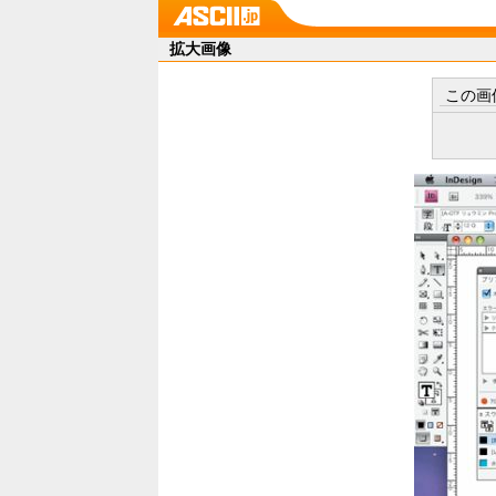
拡大画像
この画