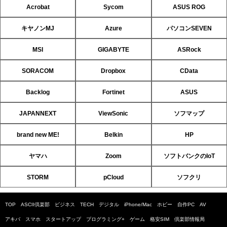
Acrobat
Sycom
ASUS ROG
キヤノンMJ
Azure
パソコンSEVEN
MSI
GIGABYTE
ASRock
SORACOM
Dropbox
CData
Backlog
Fortinet
ASUS
JAPANNEXT
ViewSonic
ソフマップ
brand new ME!
Belkin
HP
ヤマハ
Zoom
ソフトバンクのIoT
STORM
pCloud
ソフクリ
TOP
ASCII倶楽部
ビジネス
TECH
デジタル
iPhone/Mac
ホビー
自作PC
AV
アキバ
スマホ
スタートアップ
プログラミング+
ゲーム
格安SIM
倶楽部情報局