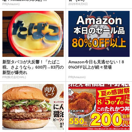
PR(Amazon)
2026年8月6日
新型タバコが大反響！「たばこ
Amazon今日も見逃せない！8
税、さようなら」600円→83円の
0%OFF以上が続々登場
新型が爆売れ
PR(株式会社HAL)
PR(Amazon)