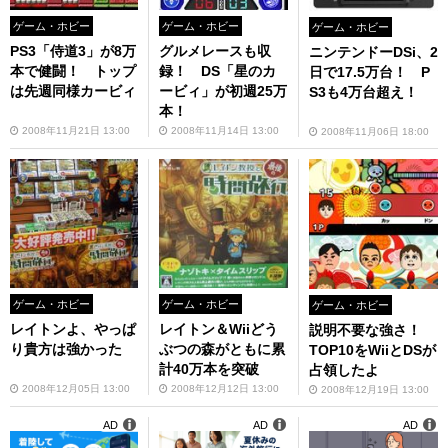
ゲーム・ホビー
ゲーム・ホビー
ゲーム・ホビー
PS3「侍道3」が8万
グルメレースも収
ニンテンドーDSi、2
本で健闘！ トップ
録！ DS「星のカ
日で17.5万台！ P
は先週同様カービィ
ービィ」が初週25万
S3も4万台超え！
本！
2008年11月21日 13:00
2008年11月14日 13:00
2008年11月06日 18:00
ゲーム・ホビー
ゲーム・ホビー
ゲーム・ホビー
レイトンよ、やっぱ
レイトン＆Wiiどう
説明不要な強さ！
り貴方は強かった
ぶつの森がともに累
TOP10をWiiとDSが
計40万本を突破
占領したよ
2008年12月05日 13:00
2008年12月12日 13:00
2008年12月19日 13:00
AD
AD
AD