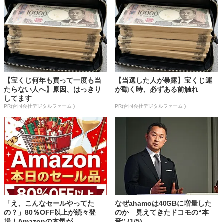
【宝くじ何年も買って一度も当
【当選した人が暴露】宝くじ運
たらない人へ】原因、はっきり
が動く時、必ずある前触れ
してます
PR(合同会社デジタルファーム )
PR(合同会社デジタルファーム )
「え、こんなセールやってた
なぜahamoは40GBに増量した
の？」80％OFF以上が続々登
のか 見えてきたドコモの“本
場！Amazonの本気が...
音” (1/5)