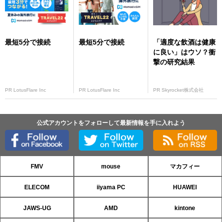
最短5分で接続
最短5分で接続
「適度な飲酒は健康
に良い」はウソ？衝
撃の研究結果
PR LotusFlare Inc
PR LotusFlare Inc
PR Skyrocket株式会社
公式アカウントをフォローして最新情報を手に入れよう
FMV
mouse
マカフィー
ELECOM
iiyama PC
HUAWEI
JAWS-UG
AMD
kintone