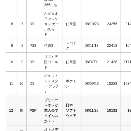
365にち
わがまま
ファッシ
8
7
DS
ョン ガー
任天堂
08/10/23
24256
21
ルズモー
ド
スパイ
9
2
PS3
侍道3
08/11/13
22418
10
ク
リズム天
10
9
DS
国ゴール
任天堂
08/07/31
21428
117
ド
ポケット
モンスタ
ポケモ
11
10
DS
08/09/13
18228
193
ー プラチ
ン
ナ
プリニー
～オレが
日本一
12
新
PSP
主人公で
ソフト
08/11/20
18182
1
イイんス
ウェア
か？～
オトメデ