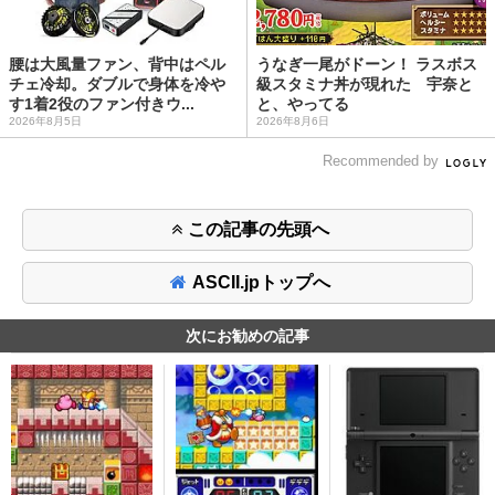
腰は大風量ファン、背中はペル
うなぎ一尾がドーン！ ラスボス
チェ冷却。ダブルで身体を冷や
級スタミナ丼が現れた 宇奈と
す1着2役のファン付きウ...
と、やってる
2026年8月5日
2026年8月6日
Recommended by
この記事の先頭へ
ASCII.jpトップへ
次にお勧めの記事