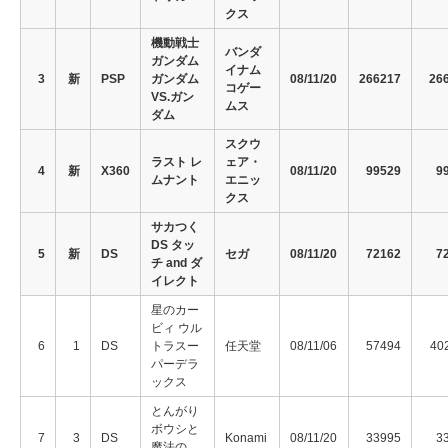
クス
機動戦士
バンダ
ガンダム
イナム
3
新
PSP
ガンダム
08/11/20
266217
26
コゲー
VS.ガン
ムス
ダム
スクウ
ラスト レ
ェア・
4
新
X360
08/11/20
99529
9
ムナント
エニッ
クス
サカつく
DS タッ
5
新
DS
セガ
08/11/20
72162
7
チ and ダ
イレクト
星のカー
ビィ ウル
6
1
DS
トラスー
任天堂
08/11/06
57494
40
パーデラ
ックス
とんがり
ボウシと
7
3
DS
Konami
08/11/20
33995
3
魔法の