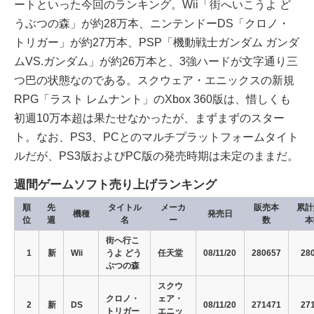
ートといった今回のランキング。Wii「街へいこうよ ど
うぶつの森」が約28万本、ニンテンドーDS「クロノ・
トリガー」が約27万本、PSP「機動戦士ガンダム ガンダ
ムVS.ガンダム」が約26万本と、3強ハードが文字通り三
つ巴の状態なのである。スクウェア・エニックスの新規
RPG「ラスト レムナント」のXbox 360版は、惜しくも
初週10万本超は果たせなかったが、まずまずのスター
ト。なお、PS3、PCとのマルチプラットフォームタイト
ルだが、PS3版およびPC版の発売時期は未定のままだ。
週間ゲームソフト売り上げランキング
順
先
タイトル
メーカ
販売本
累計
機種
発売日
位
週
名
ー
数
本
街へ行こ
1
新
Wii
うよ どう
任天堂
08/11/20
280657
28
ぶつの森
スクウ
クロノ・
ェア・
2
新
DS
08/11/20
271471
27
トリガー
エニッ