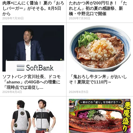
肉厚×にんにく醤油！ 夏の「おろ
たれかつ丼が200円引き！ 「た
しバーガー」がそそる。8月5日
れとん」初の夏の感謝祭、新
から
橋・中野北口で開催
2026年7月30日
2026年7月30日
ソフトバンク宮川社長、ドコモ
「鬼おろし牛タン丼」がおいし
「ahamo」の40GBへの増量に
そ！夏限定で1110円～
「現時点では追従し...
2026年8月4日
2026年8月5日