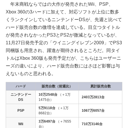
年末商戦ならではの大作が発売されたWii、PSP、
Xbox 360の3ハードに加えて、対応ソフトが上位に数多
くランクインしているニンテンドーDSが、先週と比べて
ハード販売台数の微増を達成している。目立つタイトル
が発売されなかったPS3とPS2が微減となっているが、
11月27日発売予定の「ウイニングイレブン2009」でPS3
同梱版も用意され、躍進が期待されるところだ。同タイ
トルはXbox 360版も発売予定だが、こちらはユーザーニ
ーズの違いにより、ハード販売台数にはさほど影響は与
えないものと思われる。
ハード
販売台数（前週比）
累計販売台数
ニンテンドー
10万2548台
（＋1万
2403万2813台
DS
1475台）
5万9118台
（＋1万
PSP
1067万6057台
8682台）
3万6497台
（＋7655
Wii
710万3146台
台）