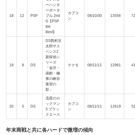
ーハンタ
ーポータ
カプコ
18
12
PSP
ブル 2nd
08/10/30
13556
7
ン
G【PSP
tde
Best】
DS西村京
太郎サス
ペンス2
新探偵シ
リーズ
19
8
DS
テクモ
08/11/13
12981
4
「金沢・
函館・極
寒の峡谷
復習の
影」
流星のロ
ックマン
カプコ
20
5
DS
08/11/13
12619
5
3 ブラッ
ン
クエース
年末商戦と共に各ハードで微増の傾向