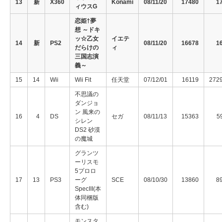
13
新
X360
Konami
08/11/20
17480
1
ィウスG
恋姫†夢
想 ～ドキ
ッ☆乙女
イエテ
14
新
PS2
08/11/20
16678
1
だらけの
ィ
三国志演
義～
15
14
Wii
Wii Fit
任天堂
07/12/01
16119
272
不思議の
ダンジョ
ン 風来の
16
4
DS
セガ
08/11/13
15363
5
シレン
DS2 砂漠
の魔城
グランツ
ーリスモ
5プロロ
17
13
PS3
ーグ
SCE
08/10/30
13860
8
SpecIII(本
体同梱版
含む)
モンスタ