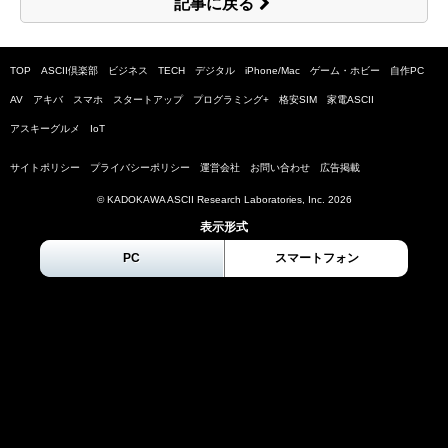
記事に戻る
TOP
ASCII倶楽部
ビジネス
TECH
デジタル
iPhone/Mac
ゲーム・ホビー
自作PC
AV
アキバ
スマホ
スタートアップ
プログラミング+
格安SIM
家電ASCII
アスキーグルメ
IoT
サイトポリシー
プライバシーポリシー
運営会社
お問い合わせ
広告掲載
© KADOKAWA ASCII Research Laboratories, Inc.
2026
表示形式
PC
スマートフォン