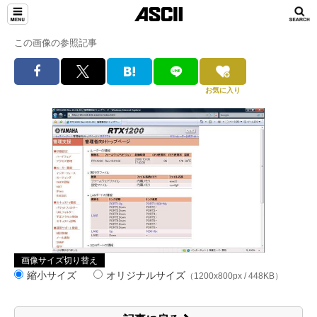
この画像の参照記事
お気に入り
画像サイズ切り替え
縮小サイズ
オリジナルサイズ
（1200x800px / 448KB）