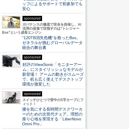
ッフによるサポートで初参加でも
安心
sponsored
ガバナンスの徹底で安全を担保し、AI
活用の促進で目指すのは“トレジャー
Box”という成長エンジン
“120TB消失危機”を救ったBox。
ゼネラルが挑むグローバルデータ
統合の舞台裏
sponsored
好評のViewSonic「モニターアー
ム」にスタイリッシュなモデルが
新登場！ アームの動きがスムーズ
で、机も広く使えてデスクトップ
環境が激変した
sponsored
スイッチひとつで背中のS字カーブにフ
ィット！
腰を気にする長時間デスクワーカ
ーのための次世代チェア。理想の
座り心地を実現する「LiberNovo
Omni Pro」