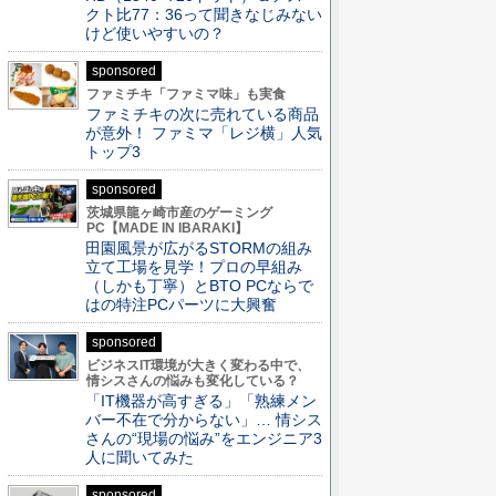
クト比77：36って聞きなじみない
けど使いやすいの？
sponsored
ファミチキ「ファミマ味」も実食
ファミチキの次に売れている商品
が意外！ ファミマ「レジ横」人気
トップ3
sponsored
茨城県龍ヶ崎市産のゲーミング
PC【MADE IN IBARAKI】
田園風景が広がるSTORMの組み
立て工場を見学！プロの早組み
（しかも丁寧）とBTO PCならで
はの特注PCパーツに大興奮
sponsored
ビジネスIT環境が大きく変わる中で、
情シスさんの悩みも変化している？
「IT機器が高すぎる」「熟練メン
バー不在で分からない」… 情シス
さんの“現場の悩み”をエンジニア3
人に聞いてみた
sponsored