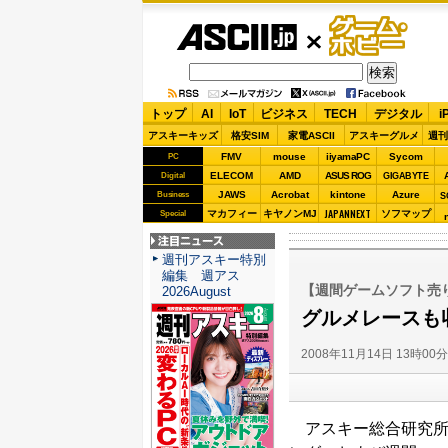
ASCII.jp
ゲーム・
ホビー
トップ
AI
IoT
ビジネス
TECH
デジタル
i
アスキーキッズ
格安SIM
家電ASCII
アスキーグルメ
週刊
FMV
mouse
iiyamaPC
Sycom
PC
ELECOM
AMD
ASUS ROG
Digital
GIGABYTE
JAWS
Acrobat
kintone
Azure
Business
S
JAPANNEXT
マカフィー
キヤノンMJ
ソフマップ
Special
注目ニュース
週刊アスキー特別
編集 週アス
【週間ゲームソフト売り
2026August
グルメレースも
2008年11月14日 13時00
アスキー総合研究所は