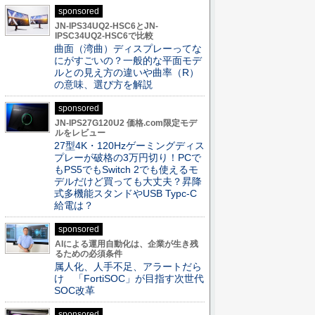
sponsored
JN-IPS34UQ2-HSC6とJN-
IPSC34UQ2-HSC6で比較
曲面（湾曲）ディスプレーってな
にがすごいの？一般的な平面モデ
ルとの見え方の違いや曲率（R）
の意味、選び方を解説
sponsored
JN-IPS27G120U2 価格.com限定モデ
ルをレビュー
27型4K・120Hzゲーミングディス
プレーが破格の3万円切り！PCで
もPS5でもSwitch 2でも使えるモ
デルだけど買っても大丈夫？昇降
式多機能スタンドやUSB Typc-C
給電は？
sponsored
AIによる運用自動化は、企業が生き残
るための必須条件
属人化、人手不足、アラートだら
け 「FortiSOC」が目指す次世代
SOC改革
sponsored