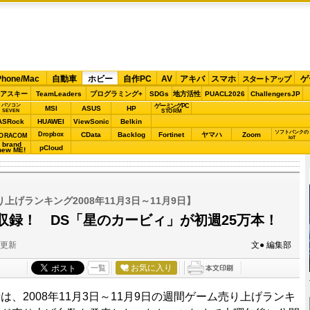
Phone/Mac
自動車
ホビー
自作PC
AV
アキバ
スマホ
ゲ
スタートアップ
アスキー
TeamLeaders
プログラミング+
SDGs
地方活性
PUACL2026
ChallengersJP
パソコン
ゲーミングPC
MSI
ASUS
HP
STORM
SEVEN
ASRock
HUAWEI
ViewSonic
Belkin
ソフトバンクの
Dropbox
CData
Backlog
Fortinet
ヤマハ
Zoom
ORACOM
IoT
brand
pCloud
new ME!
上げランキング2008年11月3日～11月9日】
収録！ DS「星のカービィ」が初週25万本！
分更新
文● 編集部
お気に入り
一覧
、2008年11月3日～11月9日の週間ゲーム売り上げランキ