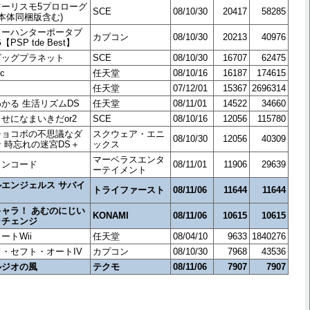
ツーリスモ5プロローグ
SCE
08/10/30
20417
58285
II(本体同梱版含む)
ターハンターポータブ
カプコン
08/10/30
20213
40976
G【PSP tde Best】
ビッグプラネット
SCE
08/10/30
16707
62475
ic
任天堂
08/10/16
16187
174615
任天堂
07/12/01
15367
2696314
かる 生活リズムDS
任天堂
08/11/01
14522
34660
せになまいきだor2
SCE
08/10/16
12056
115780
チョコボの不思議なダ
スクウェア・エニ
08/10/30
12056
40309
 時忘れの迷宮DS＋
ックス
マーベラスエンタ
ロンコード
08/11/01
11906
29639
ーテイメント
エンジェルス サバイ
トライファースト
08/11/06
11644
11644
ャラ！ あむのにじい
KONAMI
08/11/06
10615
10615
ラチェンジ
ートWii
任天堂
08/04/10
9633
1840276
・セフト・オートIV
カプコン
08/10/30
7968
43536
ルジオの風
テクモ
08/11/06
7907
7907