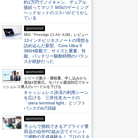
約1万円でノイキャン、デュアル
接続ってマジ？ MSIのゲーミング
ヘッドセットのコスパがどうかし
ている
sponsored
MSI「Prestige 13 AI+ A3M」レビュー
13インチビジネスノートの理想を
詰め込んだ新型、Core Ultra 9
386H搭載で、サイズと重量、性
能、バッテリー駆動時間のバラン
スが絶妙だった
sponsored
シリーズ最小・最軽量、申し込みから
最短4営業日。モバイル通信対応でキャ
ッシュレス導入のハードルを下げる
キャッシュレス決済の利用シーン
を広げる 三井住友カードの
「stera terminal light」とソフト
バンクのIoT回線
sponsored
手ぶらで挑戦できるアプライド豊
田店の自作PC組み立てイベント
で感動の完成体験を！ プロのスタ