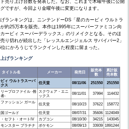
ード売り上げ台数を発表した。なお、これまで木曜午後に公開
ングですが、今回より金曜午後に変更になります。
ランキングは、ニンテンドーDS「星のカービィ ウルトラ
が約25万本を販売。本作は1995年にスーパーファミコン向
カービィ スーパーデラックス」のリメイクとなる。そのほ
売り切れが続出した「レッスルエンジェルス サバイバー2」
6位にかろうじてランクインした程度に留まった。
り上げランキング
販売本
累計販
タイトル名
メーカー
発売日
数
売本数
ビィ ウルトラスーパ
任天堂
08/11/06
251550
251550
ックス
リープロファイル -咎
スクウェア・エニ
08/11/01
37994
114432
者-
ックス
ファッション ガール
任天堂
08/10/23
37622
158772
ド
天国ゴールド
任天堂
08/07/31
35606
1124049
・セフト・オートIV
カプコン
08/10/30
34215
143045
モンスター プラチナ
ポケモン
08/09/13
33939
1891244