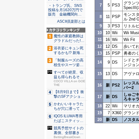
グラン
7
5
PS3
・トランプ氏、SNS
SpecI
投稿を月1620万円で
モンス
販売 金融機関向…
8
11
PSP
ル 2nd 
ASCII倶楽部とは
9
3
PS3
リトル
10
10
Wii
Wii Mus
魔性の家庭教師は
11
16
Wii
Wii Fit
グラドルだった!?
村雨...
12
12
DS
歩いてわ
浴衣姿にキュン死
するかも!? 新海ま
13
15
PSP
勇者のく
きが...
シドと
「制服ルーズの高
14
9
DS
ンジョン
校生やスーツ姿の
OLを演...
すべてが絶景、収
15
13
DS
アヴァ
益も得られるその
仕組みと...
COCO VILLA on GOE
レッスル
16
新
PS2
THE
バー2
【8月9日まで】衝
しゅごキ
17
新
DS
撃のSFアクション
ろキャ
『G...
かわいいキャラた
18
22
Wii
マリオカ
ちが穴に潜ってひ
19
7
X360
グランド
どい目に...
IQOS ILUMA専用
20
新
DS
ノスタ
たばこスティッ
ク...
競馬予想サイトの
裏側、全部書きま
した。 ...
BettingBreakDown