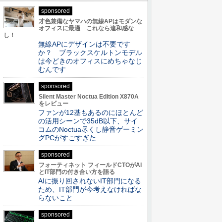
sponsored
才色兼備なヤマハの無線APはモダンな
オフィスに最適 これなら違和感な
し！
無線APにデザインは不要です
か？ ブラックスケルトンモデル
は今どきのオフィスにめちゃなじ
むんです
sponsored
Silent Master Noctua Edition X870A
をレビュー
ファンが12基もあるのにほとんど
の活用シーンで35dB以下、サイ
コムのNoctua尽くし静音ゲーミン
グPCがすごすぎた
sponsored
フォーティネット フィールドCTOがAI
とIT部門の付き合い方を語る
AIに振り回されないIT部門になる
ため、IT部門が今考えなければな
らないこと
sponsored