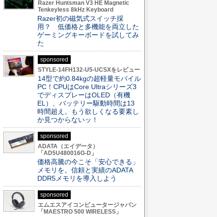
Razer Huntsman V3 HE Magnetic
Tenkeyless 8kHz Keyboard
Razer初の磁気式スイッチ採
用？ 低価格と多機能を両立した
ゲーミングキーボードを試してみ
た
sponsored
STYLE-14FH132-U5-UCSXをレビュー
14型で約0.84kgの超軽量モバイル
PC！CPUはCore Ultraシリーズ3
でディスプレーはOLED（有機
EL）、バッテリー駆動時間は13
時間超え。もう欲しくなる要素し
か見つからないッ！
sponsored
ADATA（エイデータ）
「AD5U480016G-D」
価格高騰の今こそ「安心できる」
メモリを。信頼と実績のADATA
DDR5メモリを導入しよう
sponsored
エムエスアイコンピュータージャパン
「MAESTRO 500 WIRELESS」