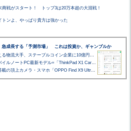
末商戦がスタート！ トップ3は20万本超の大混戦！
イトンよ、やっぱり貴方は強かった
、急成長する「予測市場」 これは投資か、ギャンブルか
アマゾン配送を支える物流大手、ステーブルコイン企業に10億円投資のワケ
あこがれの旗艦モバイルノートPC最新モデル=「ThinkPad X1 Carbon Gen 14 Aura Edition」実機レビュー
ハッセルブラッド搭載の頂上カメラ・スマホ「OPPO Find X9 Ultra」実写レビュー=プロが本気で徹底撮影しました!!