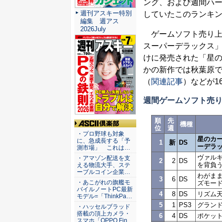
ング、および週間ハ
週刊アスキー特別
していたこのランキ
編集 週アス
2026July
ゲームソフト売り上げ
スーパーデラックス」
けに発売された「星の
かの新作では秋葉原で
（
関連記事
）などが1
週間ゲームソフト売
順
先
機種
位
週
ASCII倶楽部
・プロ野球も対象
星のカー
に、急成長する「予
1
新
DS
ーデラ
測市場」 これは…
ヴァルキ
・アマゾン配送を支
2
2
DS
を背負う
える物流大手、ステ
ーブルコイン企業…
わがまま
3
6
DS
・あこがれの旗艦モ
ズモー
バイルノートPC最新
4
8
DS
リズム
モデル=「ThinkPa…
5
1
PS3
グランド
・ハッセルブラッド
搭載の頂上カメラ・
6
4
DS
ポケット
スマホ「OPPO Fin…