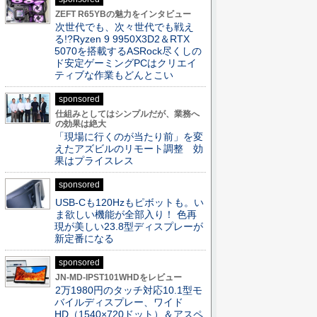
ZEFT R65YBの魅力をインタビュー
次世代でも、次々世代でも戦え
る!?Ryzen 9 9950X3D2＆RTX
5070を搭載するASRock尽くしの
ド安定ゲーミングPCはクリエイ
ティブな作業もどんとこい
sponsored
仕組みとしてはシンプルだが、業務へ
の効果は絶大
「現場に行くのが当たり前」を変
えたアズビルのリモート調整 効
果はプライスレス
sponsored
USB-Cも120Hzもピボットも。い
ま欲しい機能が全部入り！ 色再
現が美しい23.8型ディスプレーが
新定番になる
sponsored
JN-MD-IPST101WHDをレビュー
2万1980円のタッチ対応10.1型モ
バイルディスプレー、ワイド
HD（1540×720ドット）＆アスペ