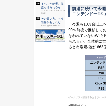
すべてが絶景、収
益も得られるその
前週に続いて今週
仕組みと...
COCO VILLA on GOE
ニンテンドーDSi
THE
その買い方、もう
限界かもしれな
今週も10万台以上を
い...
BettingBreakDown
90％前後で推移して
なわれていないWii
られるが、全体的に世
ると市場規模は1663
ハード
ニンテンド
PSP
Wii
PS3
Xbox 3
PS2
ゲームソフト販売本数およびハード販
■関連サイト