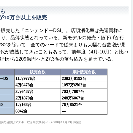
も
が10万台以上を販売
販売した「ニンテンドーDSi」。店頭消化率は先週同様に
おり、品薄状態となっている。新モデルの発売・値下げが行
とPS2を除いて、全てのハードで従来よりも大幅な台数増が見
代が成熟してきたこともあって、前年度（4月-10月）と比べ
億円から1209億円へと27.3％の落ち込みを見せている。
販売台数
累計販売台数
ーDS
11万9776台
2383万9192台
4万6478台
1057万6503台
2万6437台
703万7807台
2万1870台
248万6067台
60
1万163台
76万8521台
6042台
―
売台数はアスキー総合研究所調べ（2008年11月13日現在）