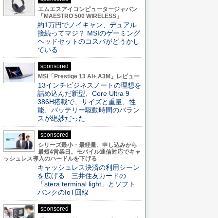
エムエスアイコンピュータージャパン
「MAESTRO 500 WIRELESS」
約1万円でノイキャン、デュアル
接続ってマジ？ MSIのゲーミング
ヘッドセットのコスパがどうかし
ている
sponsored
MSI「Prestige 13 AI+ A3M」レビュー
13インチビジネスノートの理想を
詰め込んだ新型、Core Ultra 9
386H搭載で、サイズと重量、性
能、バッテリー駆動時間のバラン
スが絶妙だった
sponsored
シリーズ最小・最軽量、申し込みから
最短4営業日。モバイル通信対応でキャ
ッシュレス導入のハードルを下げる
キャッシュレス決済の利用シーン
を広げる 三井住友カードの
「stera terminal light」とソフト
バンクのIoT回線
sponsored