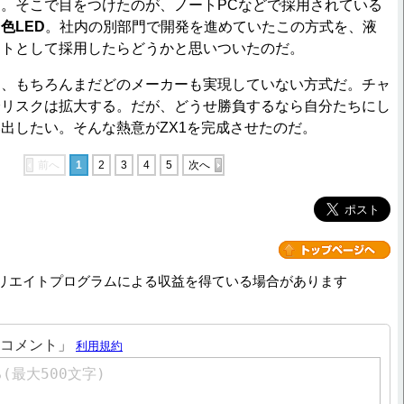
。そこで目をつけたのが、ノートPCなどで採用されている
色LED
。社内の別部門で開発を進めていたこの方式を、液
イトとして採用したらどうかと思いついたのだ。
は、もちろんまだどのメーカーも実現していない方式だ。チャ
分リスクは拡大する。だが、どうせ勝負するなら自分たちにし
出したい。そんな熱意がZX1を完成させたのだ。
前へ
1
2
3
4
5
次へ
リエイトプログラムによる収益を得ている場合があります