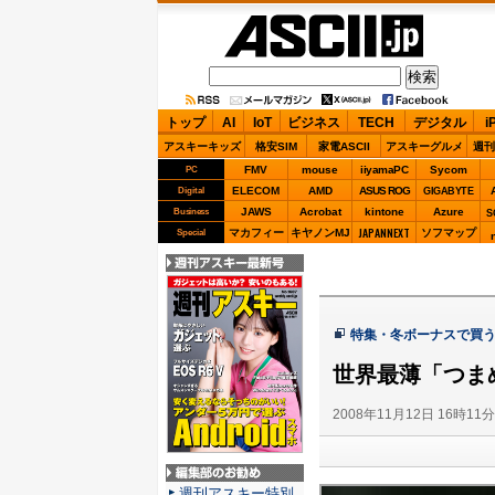
ASCII.jp
トップ
AI
IoT
ビジネス
TECH
デジタル
i
アスキーキッズ
格安SIM
家電ASCII
アスキーグルメ
週刊
FMV
mouse
iiyamaPC
Sycom
PC
ELECOM
AMD
ASUS ROG
Digital
GIGABYTE
JAWS
Acrobat
kintone
Azure
Business
S
JAPANNEXT
マカフィー
キヤノンMJ
ソフマップ
Special
週刊アスキー最新
号
特集・冬ボーナスで買
世界最薄「つま
2008年11月12日 16時11
編集部のお勧め
週刊アスキー特別