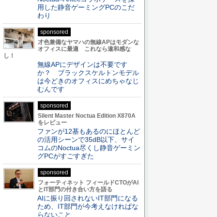
用した静音ゲーミングPCのこだ
わり
sponsored
才色兼備なヤマハの無線APはモダンな
オフィスに最適 これなら違和感な
し！
無線APにデザインは不要です
か？ ブラックスケルトンモデル
は今どきのオフィスにめちゃなじ
むんです
sponsored
Silent Master Noctua Edition X870A
をレビュー
ファンが12基もあるのにほとんど
の活用シーンで35dB以下、サイ
コムのNoctua尽くし静音ゲーミン
グPCがすごすぎた
sponsored
フォーティネット フィールドCTOがAI
とIT部門の付き合い方を語る
AIに振り回されないIT部門になる
ため、IT部門が今考えなければな
らないこと