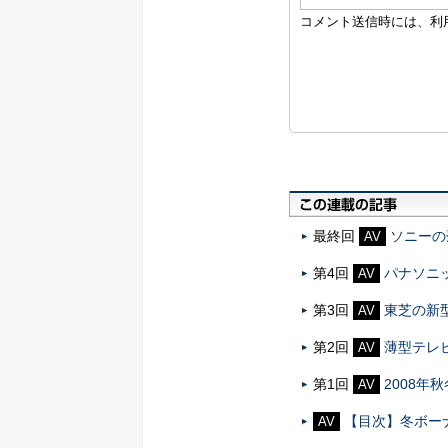
最終回
ソニーの
AV
第4回
パナソニ
AV
第3回
東芝の新
AV
第2回
薄型テレビ
AV
第1回
2008
AV
【目次】冬ボー
AV