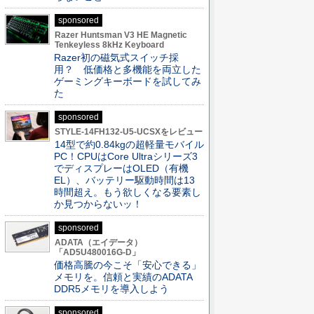
sponsored
Razer Huntsman V3 HE Magnetic
Tenkeyless 8kHz Keyboard
Razer初の磁気式スイッチ採
用？ 低価格と多機能を両立した
ゲーミングキーボードを試してみ
た
sponsored
STYLE-14FH132-U5-UCSXをレビュー
14型で約0.84kgの超軽量モバイル
PC！CPUはCore Ultraシリーズ3
でディスプレーはOLED（有機
EL）、バッテリー駆動時間は13
時間超え。もう欲しくなる要素し
か見つからないッ！
sponsored
ADATA（エイデータ）
「AD5U480016G-D」
価格高騰の今こそ「安心できる」
メモリを。信頼と実績のADATA
DDR5メモリを導入しよう
sponsored