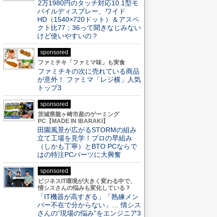
2万1980円のタッチ対応10.1型モ
バイルディスプレー、ワイド
HD（1540×720ドット）＆アスペ
クト比77：36って聞きなじみない
けど使いやすいの？
sponsored
ファミチキ「ファミマ味」も実食
ファミチキの次に売れている商品
が意外！ ファミマ「レジ横」人気
トップ3
sponsored
茨城県龍ヶ崎市産のゲーミング
PC【MADE IN IBARAKI】
田園風景が広がるSTORMの組み
立て工場を見学！プロの早組み
（しかも丁寧）とBTO PCならで
はの特注PCパーツに大興奮
sponsored
ビジネスIT環境が大きく変わる中で、
情シスさんの悩みも変化している？
「IT機器が高すぎる」「熟練メン
バー不在で分からない」… 情シス
さんの“現場の悩み”をエンジニア3