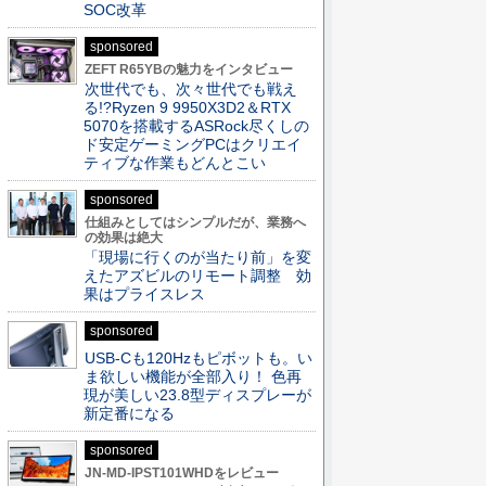
SOC改革
sponsored
ZEFT R65YBの魅力をインタビュー
次世代でも、次々世代でも戦え
る!?Ryzen 9 9950X3D2＆RTX
5070を搭載するASRock尽くしの
ド安定ゲーミングPCはクリエイ
ティブな作業もどんとこい
sponsored
仕組みとしてはシンプルだが、業務へ
の効果は絶大
「現場に行くのが当たり前」を変
えたアズビルのリモート調整 効
果はプライスレス
sponsored
USB-Cも120Hzもピボットも。い
ま欲しい機能が全部入り！ 色再
現が美しい23.8型ディスプレーが
新定番になる
sponsored
JN-MD-IPST101WHDをレビュー