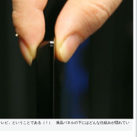
るテレビ」ということである（！） 液晶パネルの下にはどんな仕組みが隠れてい