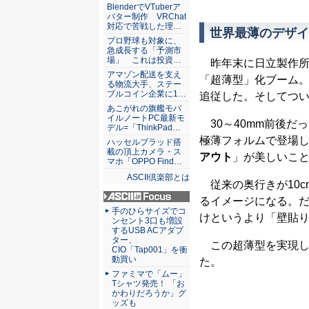
ASCII倶楽部
BlenderでVTuberア
バター制作 VRChat
対応で苦戦した理…
世界最薄のデザイ
プロ野球も対象に、
急成長する「予測市
場」 これは投資…
昨年末に日立製作所が
アマゾン配送を支え
「超薄型」化ブーム
る物流大手、ステー
ブルコイン企業に1…
追従した。そしてついに
あこがれの旗艦モバ
イルノートPC最新モ
30～40mm前後だ
デル=「ThinkPad…
極薄フォルムで登場
ハッセルブラッド搭
載の頂上カメラ・ス
アウト
」が美しいこ
マホ「OPPO Find…
ASCII倶楽部とは
従来の奥行きが10c
るイメージになる。だ
ASCII.jp Focus
手のひらサイズでコ
けというより「壁貼
ンセント3口も増設
するUSB ACアダプ
ター、
この超薄型を実現し
CIO「Tap001」を衝
動買い
た。
ファミマで「ムー」
Tシャツ発売！ 「お
かわりだろうか」グ
ッズも