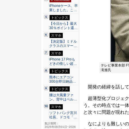
iPhoneケース、卒
業しました。こ…
トピックス
【今日から】最大
30％ポイント還…
スマホ
【決定版】ミドル
クラスのスマー…
スマホ
iPhone 17 Proも
どきの怪しい超…
テレビ事業本部 F
滝進氏
トピックス
熊本にエアコン
300台即日納品…
開発の経緯を話して
トピックス
腰は大風量ファ
超薄型化プロジェクト
ン、背中はペル…
う。その時点では一
スマホ
と次々に問題が現れ
ソフトバンク宮川
社長、ドコモ「…
なによりも難しいのは
集計期間：
2026年08月01日~2026