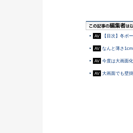
【目次】冬ボ
AV
なんと薄さ1c
AV
今度は大画面化
AV
大画面でも壁掛け
AV