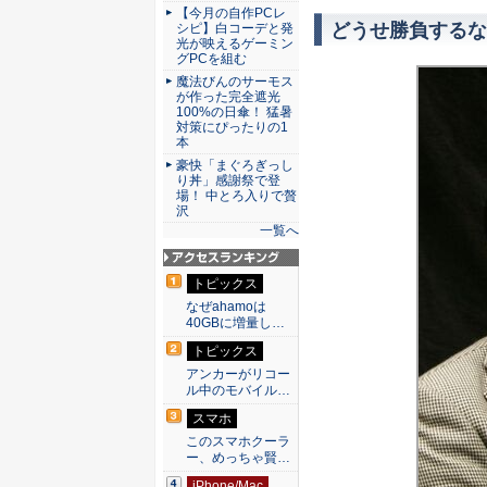
【今月の自作PCレ
どうせ勝負するな
シピ】白コーデと発
光が映えるゲーミン
グPCを組む
魔法びんのサーモス
が作った完全遮光
100%の日傘！ 猛暑
対策にぴったりの1
本
豪快「まぐろぎっし
り丼」感謝祭で登
場！ 中とろ入りで贅
沢
一覧へ
アクセスランキン
トピックス
グ
なぜahamoは
40GBに増量し…
トピックス
アンカーがリコー
ル中のモバイル…
スマホ
このスマホクーラ
ー、めっちゃ賢…
iPhone/Mac