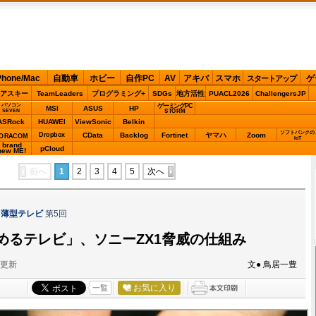
Phone/Mac
自動車
ホビー
自作PC
AV
アキバ
スマホ
ゲ
スタートアップ
アスキー
TeamLeaders
プログラミング+
SDGs
地方活性
PUACL2026
ChallengersJP
パソコン
ゲーミングPC
MSI
ASUS
HP
STORM
SEVEN
ASRock
HUAWEI
ViewSonic
Belkin
ソフトバンクの
Dropbox
CData
Backlog
Fortinet
ヤマハ
Zoom
ORACOM
IoT
brand
pCloud
new ME!
前へ
1
2
3
4
5
次へ
う薄型テレビ
第5回
めるテレビ」、ソニーZX1脅威の仕組み
分更新
文● 鳥居一豊
お気に入り
一覧