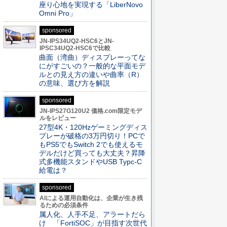
座り心地を実現する「LiberNovo
Omni Pro」
sponsored
JN-IPS34UQ2-HSC6とJN-
IPSC34UQ2-HSC6で比較
曲面（湾曲）ディスプレーってな
にがすごいの？一般的な平面モデ
ルとの見え方の違いや曲率（R）
の意味、選び方を解説
sponsored
JN-IPS27G120U2 価格.com限定モデ
ルをレビュー
27型4K・120Hzゲーミングディス
プレーが破格の3万円切り！PCで
もPS5でもSwitch 2でも使えるモ
デルだけど買っても大丈夫？昇降
式多機能スタンドやUSB Typc-C
給電は？
sponsored
AIによる運用自動化は、企業が生き残
るための必須条件
属人化、人手不足、アラートだら
け 「FortiSOC」が目指す次世代