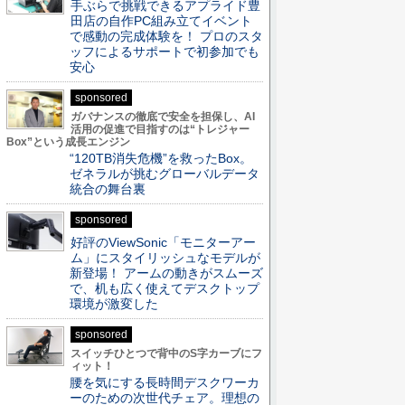
手ぶらで挑戦できるアプライド豊
田店の自作PC組み立てイベント
で感動の完成体験を！ プロのスタ
ッフによるサポートで初参加でも
安心
sponsored
ガバナンスの徹底で安全を担保し、AI
活用の促進で目指すのは“トレジャー
Box”という成長エンジン
“120TB消失危機”を救ったBox。
ゼネラルが挑むグローバルデータ
統合の舞台裏
sponsored
好評のViewSonic「モニターアー
ム」にスタイリッシュなモデルが
新登場！ アームの動きがスムーズ
で、机も広く使えてデスクトップ
環境が激変した
sponsored
スイッチひとつで背中のS字カーブにフ
ィット！
腰を気にする長時間デスクワーカ
ーのための次世代チェア。理想の