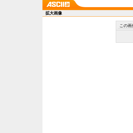
拡大画像
この画