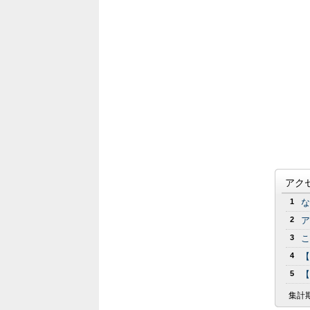
アク
1
な
2
ア
3
こ
4
【
5
【
集計