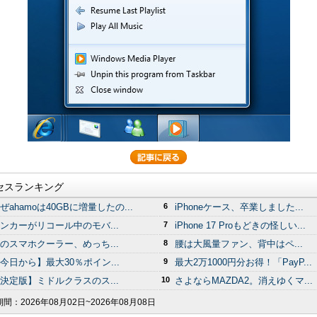
セスランキング
ぜahamoは40GBに増量したの...
6
iPhoneケース、卒業しました...
ンカーがリコール中のモバ...
7
iPhone 17 Proもどきの怪しい...
のスマホクーラー、めっち...
8
腰は大風量ファン、背中はペ...
今日から】最大30％ポイン...
9
最大2万1000円分お得！「PayP...
決定版】ミドルクラスのス...
10
さよならMAZDA2。消えゆくマ...
期間：
2026年08月02日~2026年08月08日